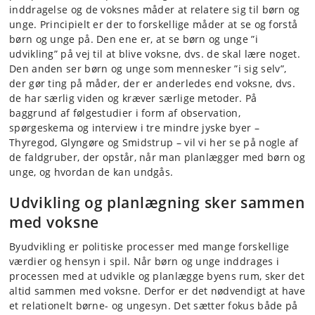
inddragelse og de voksnes måder at relatere sig til børn og
unge. Principielt er der to forskellige måder at se og forstå
børn og unge på. Den ene er, at se børn og unge ”i
udvikling” på vej til at blive voksne, dvs. de skal lære noget.
Den anden ser børn og unge som mennesker ”i sig selv”,
der gør ting på måder, der er anderledes end voksne, dvs.
de har særlig viden og kræver særlige metoder. På
baggrund af følgestudier i form af observation,
spørgeskema og interview i tre mindre jyske byer –
Thyregod, Glyngøre og Smidstrup – vil vi her se på nogle af
de faldgruber, der opstår, når man planlægger med børn og
unge, og hvordan de kan undgås.
Udvikling og planlægning sker sammen
med voksne
Byudvikling er politiske processer med mange forskellige
værdier og hensyn i spil. Når børn og unge inddrages i
processen med at udvikle og planlægge byens rum, sker det
altid sammen med voksne. Derfor er det nødvendigt at have
et relationelt børne- og ungesyn. Det sætter fokus både på