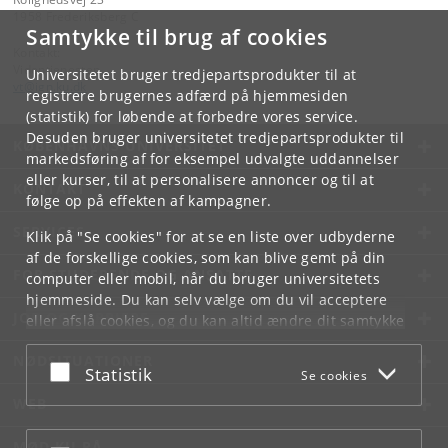
1958 Frederiksberg C
Samtykke til brug af cookies
Kontakt:
Videntjenesten
Universitetet bruger tredjepartsprodukter til at
vt
@
ign
.
ku
.
dk
registrere brugernes adfærd på hjemmesiden
(statistik) for løbende at forbedre vores service.
Desuden bruger universitetet tredjepartsprodukter til
KØBENHAVNS UNIVERSITET
markedsføring af for eksempel udvalgte uddannelser
eller kurser, til at personalisere annoncer og til at
KONTAKT
følge op på effekten af kampagner.
SERVICES
Klik på "Se cookies" for at se en liste over udbyderne
af de forskellige cookies, som kan blive gemt på din
FOR STUDERENDE OG ANSATTE
computer eller mobil, når du bruger universitetets
hjemmeside. Du kan selv vælge om du vil acceptere
JOB OG KARRIERE
eller afslå cookies, og du kan altid ændre dit samtykke
under
Cookie- og privatlivspolitik
som du finder i
NØDSITUATIONER
bunden af hver side.
Acceptér eller afslå
Statistik
Se cookies
Googles privatlivspolitik
WEB
MØD KU PÅ