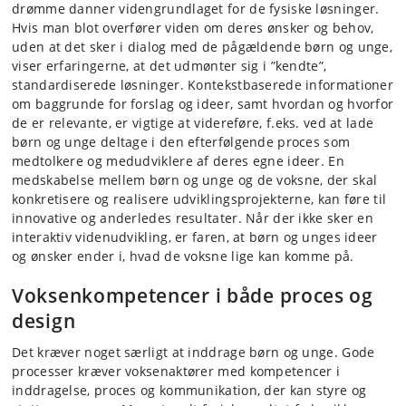
drømme danner videngrundlaget for de fysiske løsninger.
Hvis man blot overfører viden om deres ønsker og behov,
uden at det sker i dialog med de pågældende børn og unge,
viser erfaringerne, at det udmønter sig i ”kendte”,
standardiserede løsninger. Kontekstbaserede informationer
om baggrunde for forslag og ideer, samt hvordan og hvorfor
de er relevante, er vigtige at videreføre, f.eks. ved at lade
børn og unge deltage i den efterfølgende proces som
medtolkere og medudviklere af deres egne ideer. En
medskabelse mellem børn og unge og de voksne, der skal
konkretisere og realisere udviklingsprojekterne, kan føre til
innovative og anderledes resultater. Når der ikke sker en
interaktiv videnudvikling, er faren, at børn og unges ideer
og ønsker ender i, hvad de voksne lige kan komme på.
Voksenkompetencer i både proces og
design
Det kræver noget særligt at inddrage børn og unge. Gode
processer kræver voksenaktører med kompetencer i
inddragelse, proces og kommunikation, der kan styre og