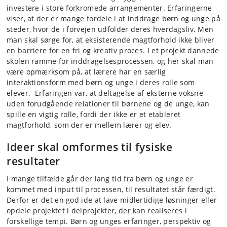
investere i store forkromede arrangementer. Erfaringerne
viser, at der er mange fordele i at inddrage børn og unge på
steder, hvor de i forvejen udfolder deres hverdagsliv. Men
man skal sørge for, at eksisterende magtforhold ikke bliver
en barriere for en fri og kreativ proces. I et projekt dannede
skolen ramme for inddragelsesprocessen, og her skal man
være opmærksom på, at lærere har en særlig
interaktionsform med børn og unge i deres rolle som
elever. Erfaringen var, at deltagelse af eksterne voksne
uden forudgående relationer til børnene og de unge, kan
spille en vigtig rolle, fordi der ikke er et etableret
magtforhold, som der er mellem lærer og elev.
Ideer skal omformes til fysiske
resultater
I mange tilfælde går der lang tid fra børn og unge er
kommet med input til processen, til resultatet står færdigt.
Derfor er det en god ide at lave midlertidige løsninger eller
opdele projektet i delprojekter, der kan realiseres i
forskellige tempi. Børn og unges erfaringer, perspektiv og