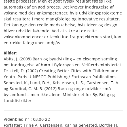
støtte processer. Men et godt fysisk resultat fødes ikke
automatisk af en god proces. Det kræver inddragelse af
voksne med designkompetencer, hvis udviklingsprojekterne
skal resultere i mere mangfoldige og innovative resultater.
Det kan øge den reelle medskabelse, hvis ideer og design
bliver udviklet løbende. Ved at sikre at de rette
voksenkompetencer er tænkt ind fra projekternes start, kan
en række faldgruber undgås.
Kilder:
Abitz, J. (2008) Børn og byudvikling – en eksempelsamling
om inddragelse af børn i Byfornyelsen. Velfærdsministeriet.
Driskell, D. (2002) Creating Better Cities with Children and
Youth. Paris: UNESCO Publishing/ Earthscan Publications.
Sehested, K., Lund, D.H., Kristensen, L. S., Carstensen, T. A.
og Sundbøl, C. M. B. (2012) Børn og unge udvikler små
bysamfund – men ikke alene. Ministeriet for By, Bolig og
Landdistrikter.
Videnblad nr.: 03.00-22
Forfatter: Trine A. Carstensen, Karina Sehested, Dorthe H.