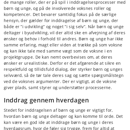
de mange roller, der er på spil i inddragelsesprocesser med
børn og unge, og på de involverede voksnes roller og
kompetencer. Det bevarer samtidig fokus på de særlige
hensyn, der gælder for inddragelse af børn og unge, der
både er ”i udvikling” og noget ”i sig selv”. Når børn og unge
deltager i byudvikling, vil der altid ske en afvejning af deres
ønsker og behov i forhold til andres. Børn og unge har ikke
samme erfaring, magt eller viden at trække på som voksne
og kan ikke tale med samme vægt som de voksne i en
projektgruppe. De kan nemt overbevises om, at deres
ønsker er urealistiske. Derfor er det afgørende at sikre en
respektfuld og tillidsfuld dialog, der styrker børn og unges
selvværd, så de tør tale deres sag og sætte spørgsmålstegn
ved de voksnes argumenter. Der er vigtigt, at de voksne
giver plads, samt styrer og understøtter processerne.
Inddrag gennem hverdagen
Stedet for inddragelsen af børn og unge er vigtigt for,
hvordan børn og unge deltager og kan komme til orde. Det
kan være en god ide at inddrage børn og unge i deres
hverdagsrum, hvor de føler sig trygge, frem for altid at