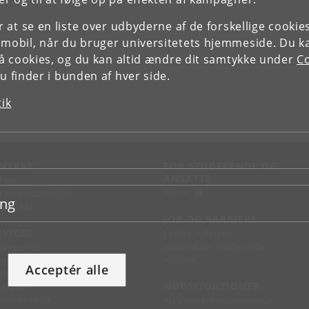
or at se en liste over udbyderne af de forskellige cooki
 mobil, når du bruger universitetets hjemmeside. Du k
slå cookies, og du kan altid ændre dit samtykke under
Co
 finder i bunden af hver side.
tik
NTAKT
FOR STUDERENDE OG
ANSATTE
d vej
KUnet
d en medarbejder
ing
takt KU
JOB OG KARRIERE
RVICES
Ledige stillinger
Jobbank for studerende
sseservice
Alumne
ignguide
Acceptér alle
chandise
NØDSITUATIONER
support
 leverandører
KU's sikkerhedsberedskab