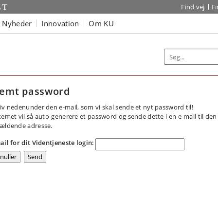
Find vej
F
Nyheder
Innovation
Om KU
emt password
iv nedenunder den e-mail, som vi skal sende et nyt password til!
temet vil så auto-generere et password og sende dette i en e-mail til den
ældende adresse.
ail for dit Videntjeneste login: