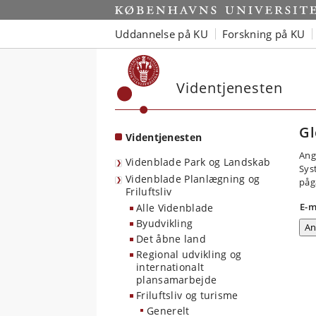
Start
Uddannelse på KU
Forskning på KU
Videntjenesten
Gl
Videntjenesten
Ang
Videnblade Park og Landskab
Sys
Videnblade Planlægning og
påg
Friluftsliv
E-m
Alle Videnblade
Byudvikling
Det åbne land
Regional udvikling og
internationalt
plansamarbejde
Friluftsliv og turisme
Generelt