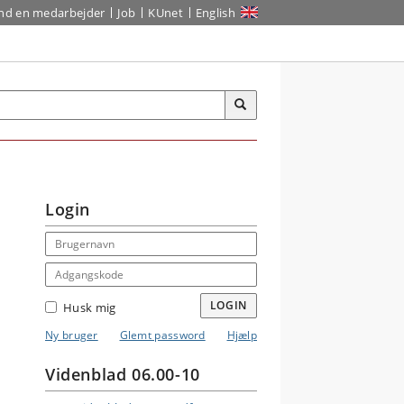
ind en medarbejder
Job
KUnet
English
Login
Email address
Adgangskode
LOGIN
Husk mig
Ny bruger
Glemt password
Hjælp
Videnblad 06.00-10