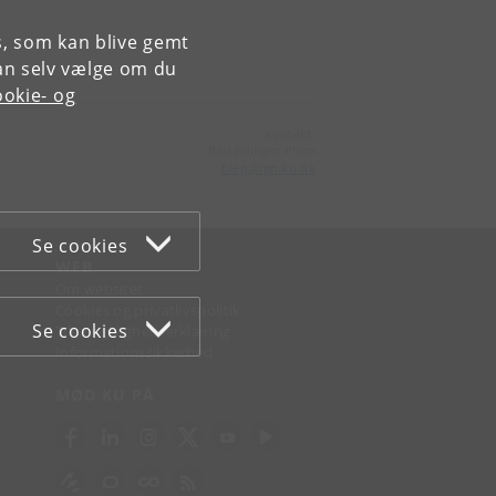
es, som kan blive gemt
an selv vælge om du
okie- og
Kontakt:
Bibi Edinger Plum
blep
@
ign
.
ku
.
dk
Se cookies
WEB
Om websitet
Cookies og privatlivspolitik
Se cookies
Tilgængelighedserklæring
Informationssikkerhed
MØD KU PÅ