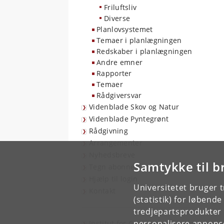
Friluftsliv
Diverse
Planlovsystemet
Temaer i planlægningen
Redskaber i planlægningen
Andre emner
Rapporter
Temaer
Rådgiversvar
Videnblade Skov og Natur
Videnblade Pyntegrønt
Rådgivning
Arrangementer
Nyhedsbreve
Samtykke til b
Tegn abonnement
Hjælp til login
Universitetet bruger 
Kontakt
(statistik) for løbend
tredjepartsprodukter t
personalisere annonce
Institut for Geovidenskab og