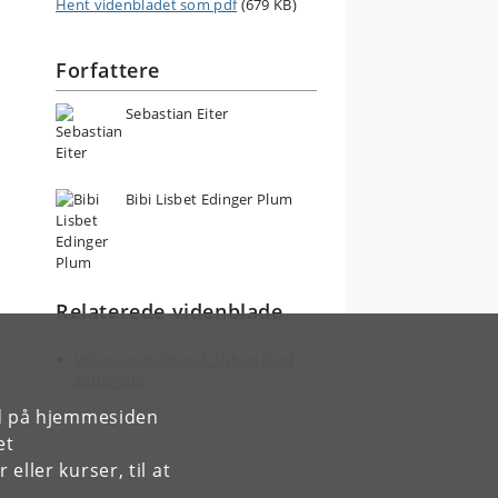
Hent videnbladet som pdf
(679 KB)
Forfattere
Sebastian Eiter
Bibi Lisbet Edinger Plum
Relaterede videnblade
Urban agriculture 2. Urban food
gardening
rd på hjemmesiden
et
ller kurser, til at