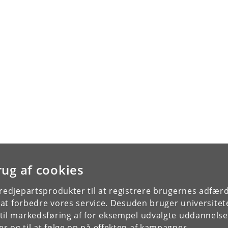
rug af cookies
tredjepartsprodukter til at registrere brugernes adfæ
e at forbedre vores service. Desuden bruger universitet
il markedsføring af for eksempel udvalgte uddannelser e
r og til at følge op på effekten af kampagner.