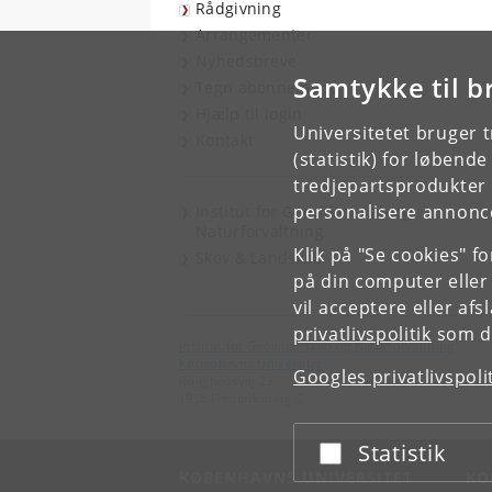
Rådgivning
Arrangementer
Nyhedsbreve
Samtykke til b
Tegn abonnement
Hjælp til login
Universitetet bruger 
Kontakt
(statistik) for løbend
tredjepartsprodukter t
personalisere annonce
Institut for Geovidenskab og
Naturforvaltning
Klik på "Se cookies" f
Skov & Landskab
på din computer eller
vil acceptere eller af
privatlivspolitik
som du
Institut for Geovidenskab og Naturforvaltning
Københavns Universitet
Googles privatlivspoli
Rolighedsvej 23
1958 Frederiksberg C
Statistik
Acceptér eller afslå
KØBENHAVNS UNIVERSITET
KO