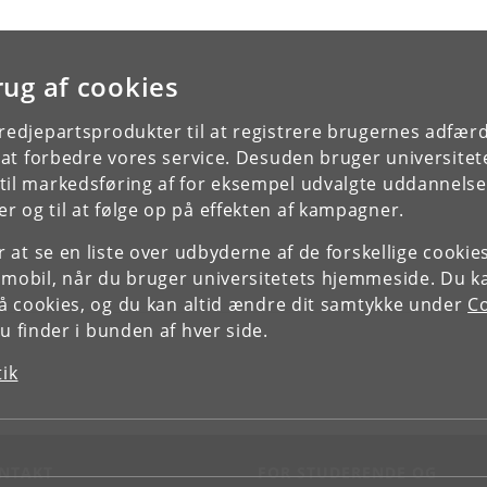
rug af cookies
tredjepartsprodukter til at registrere brugernes adfæ
e at forbedre vores service. Desuden bruger universitet
il markedsføring af for eksempel udvalgte uddannelser e
r og til at følge op på effekten af kampagner.
or at se en liste over udbyderne af de forskellige cooki
 mobil, når du bruger universitetets hjemmeside. Du k
slå cookies, og du kan altid ændre dit samtykke under
Co
 finder i bunden af hver side.
tik
NTAKT
FOR STUDERENDE OG