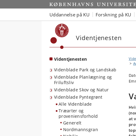
Start
Uddannelse på KU
Forskning på KU
Videntjenesten
Videntjenesten
Vide
A
Videnblade Park og Landskab
Dat
Videnblade Planlægning og
Emn
Friluftsliv
Videnblade Skov og Natur
V
Videnblade Pyntegrønt
Alle Videnblade
Hvi
Træarter og
(no
proveniensforhold
at 
Generelt
pro
Nordmannsgran
top