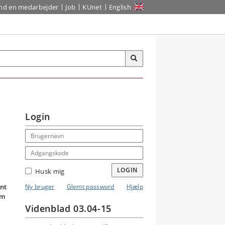
ind en medarbejder
Job
KUnet
English
Login
Email address
Adgangskode
LOGIN
Husk mig
ant
Ny bruger
Glemt password
Hjælp
em
Videnblad 03.04-15