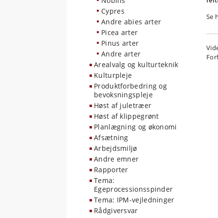
Nobilis
fel
Cypres
Se 
Andre abies arter
Picea arter
Pinus arter
Vid
Andre arter
For
Arealvalg og kulturteknik
Kulturpleje
Produktforbedring og
bevoksningspleje
Høst af juletræer
Høst af klippegrønt
Planlægning og økonomi
Afsætning
Arbejdsmiljø
Andre emner
Rapporter
Tema:
Egeprocessionsspinder
Tema: IPM-vejledninger
Rådgiversvar