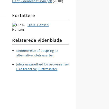
Hent videnbladet som pdf
(78 KB)
Forfattere
Ole K. Hansen
Relaterede videnblade
Bedømmelse af udspring i 3
alternative juletræsarter
Juletræsegnethed for provenienser
i 3 alternative juletræsarter