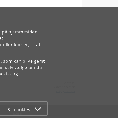
rd på hjemmesiden
et
ller kurser, til at
es, som kan blive gemt
an selv vælge om du
okie- og
Kontakt:
Videntjenesten
vt
@
ign
.
ku
.
dk
Se cookies
WEB