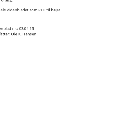
tforsøg.
hele Videnbladet som PDF til højre.
enblad nr.: 03.04-15
fatter: Ole K. Hansen