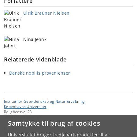
Forfattere
Ulrik Braüner Nielsen
Nina Jøhnk
Relaterede videnblade
Danske nobilis provenienser
Institut for Geovidenskab og Naturforvaltning
Københavns Universitet
Rolighedsvej 23
1958 Frederiksberg C
Samtykke til brug af cookies
Kontakt:
Videntjenesten
Universitetet bruger tredjepartsprodukter til at