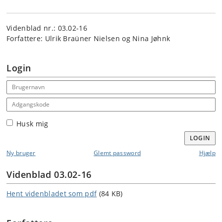
Videnblad nr.: 03.02-16
Forfattere: Ulrik Braüner Nielsen og Nina Jøhnk
Login
Email address
Adgangskode
Husk mig
LOGIN
Ny bruger
Glemt password
Hjælp
Videnblad 03.02-16
Hent videnbladet som pdf
(84 KB)