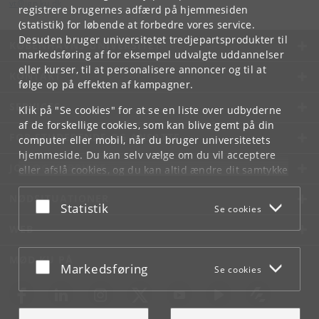
vt
@
ign
.
ku
.
dk
registrere brugernes adfærd på hjemmesiden
(statistik) for løbende at forbedre vores service.
Desuden bruger universitetet tredjepartsprodukter til
KØBENHAVNS UNIVERSITET
markedsføring af for eksempel udvalgte uddannelser
eller kurser, til at personalisere annoncer og til at
KONTAKT
følge op på effekten af kampagner.
SERVICES
Klik på "Se cookies" for at se en liste over udbyderne
af de forskellige cookies, som kan blive gemt på din
FOR STUDERENDE OG ANSATTE
computer eller mobil, når du bruger universitetets
hjemmeside. Du kan selv vælge om du vil acceptere
JOB OG KARRIERE
eller afslå cookies, og du kan altid ændre dit samtykke
under
Cookie- og privatlivspolitik
som du finder i
NØDSITUATIONER
bunden af hver side.
Acceptér eller afslå
Statistik
Se cookies
Googles privatlivspolitik
WEB
MØD KU PÅ
Acceptér eller afslå
Markedsføring
Se cookies