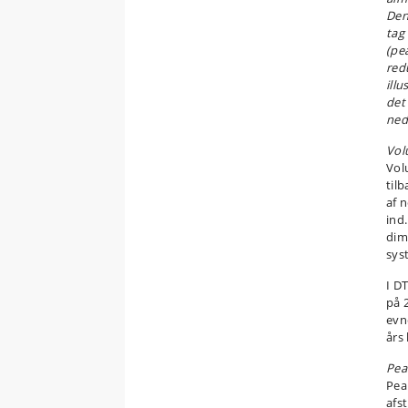
Den
tag
(pe
red
ill
det
ned
Vol
Vol
til
af 
ind
dim
sys
I D
på 
evn
års
Pea
Pea
afs