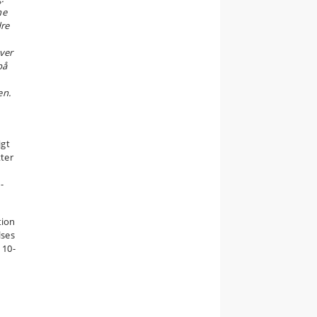
ne
dre
rver
på
en.
igt
ter
­
tion
lses
 10-