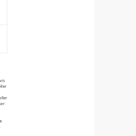
vis
ller
ller
ser
se
s