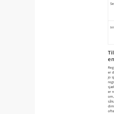
Se
In
Ti
en
Reg
er 
jo 
reg
sjæ
er 
om,
såk
dim
oft