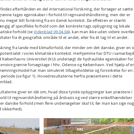
 findes efterhånden en del international forskning, der forsøger at sætte 
grønne tages egenskaber i forhold til regnvandshåndtering, men der er
nu meget lidt forskning fra en dansk kontekst. Da effekten er stærkt
ængig af specifikke forhold som det konkrete tags opbygning og lokale
matiske forhold (se
Videnblad 09.04.04
), kan man ikke uden videre overfø
ltater fra ét geografisk område til et andet, eller fra ét tag til et andet.
skning fra lande med klimaforhold, der minder om det danske, giver en i
potentialet i vores klimatiske kontekst. Herhjemme har DTU i samarbej
 Københavns Universitet (KU) undersøgt de hydrauliske egenskaber for 
tensive grønne forsøgstage i hhv. Odense og København. Ved hjælp af e
trømningsmodel har man simuleret tilbageholdelse og forsinkelse for en 
g periode (se figur 1). Hovedresultaterne herfra præsenteres i dette
enblad.
ultaterne giver en idé om, hvad disse tynde opbygninger kan præstere i
hold til regnvandshåndtering på årsbasis og ved større enkelthændelser
er danske forhold (men flere undersøgelser skal til, før man kan sige no
 sikkerhed).