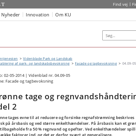
Find vej
F
Nyheder
Innovation
Om KU
ntjenesten
Videnblade Park og Landskab
tablering af park- og landskabsbevoksning
Facade og tagbevoksning
04.09-0
o: 02-05-2014 | Videnblad nr. 04.09-05
e: Facade og tagbevoksning
rønne tage og regnvandshåndteri
del 2
nne tages evne til at reducere og forsinke regnafstrømning beskrives
isk på årsbasis og ved større enkelthændelser. På årsbasis kan et grø
 tilbageholde fra 50 % regn­vand og opefter. Ved enkelthændelser spill
række faktorer ind, og det er derfor svært at generalisere.