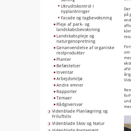
Ukrudtskontrol i
Der
nyplantninger
på 
Facade og tagbevoksning
end
Pleje af park- og
afh
landskabsbevoksning
kli
Landskabspleje og
resu
naturgenopretning
For
Genanvendelse af organiske
om 
restprodukter
med
Planter
eks
Befæstelser
afs
Inventar
åri
Arbejdsmiljø
Vid
Andre emner
Res
Rapporter
for
Temaer
und
Rådgiversvar
med
Videnblade Planlægning og
Friluftsliv
Videnblade Skov og Natur
Videnblade Pyntegrønt