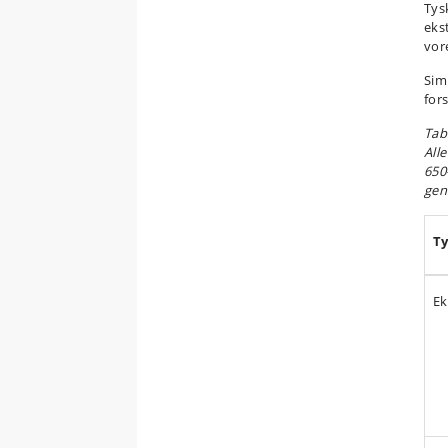
Tys
eks
vor
Sim
for
Tabe
All
650
gen
T
Ek