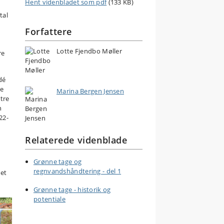
Hent videnbladet som pdf
(133 KB)
tal
Forfattere
Lotte Fjendbo Møller
re
dé
de
Marina Bergen Jensen
tre
n
22-
Relaterede videnblade
Grønne tage og
regnvandshåndtering - del 1
get
Grønne tage - historik og
potentiale