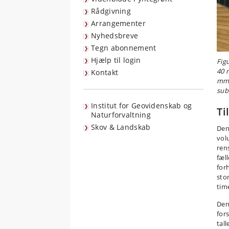
Rådgivning
Arrangementer
Nyhedsbreve
Tegn abonnement
Hjælp til login
Fig
40 
Kontakt
mm 
sub
Institut for Geovidenskab og
Ti
Naturforvaltning
Skov & Landskab
Den
vol
ren
fæl
for
sto
tim
Den
for
tall