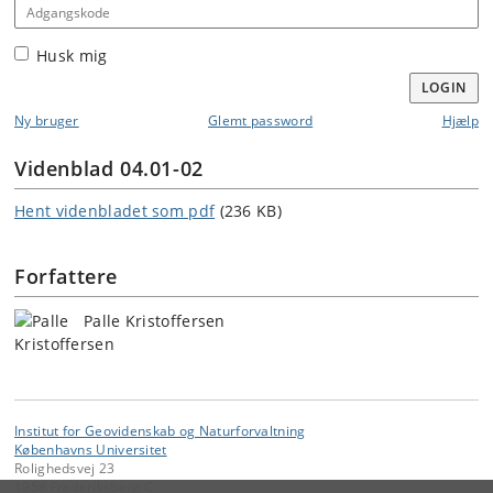
Adgangskode
Husk mig
LOGIN
Ny bruger
Glemt password
Hjælp
Videnblad 04.01-02
Hent videnbladet som pdf
(236 KB)
Forfattere
Palle Kristoffersen
Institut for Geovidenskab og Naturforvaltning
Københavns Universitet
Rolighedsvej 23
1958 Frederiksberg C