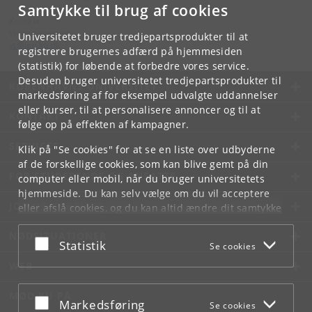
Samtykke til brug af cookies
Kontakt:
Videntjenesten
Universitetet bruger tredjepartsprodukter til at
vt
@
ign
.
ku
.
dk
registrere brugernes adfærd på hjemmesiden
(statistik) for løbende at forbedre vores service.
Desuden bruger universitetet tredjepartsprodukter til
KØBENHAVNS UNIVERSITET
markedsføring af for eksempel udvalgte uddannelser
eller kurser, til at personalisere annoncer og til at
KONTAKT
følge op på effekten af kampagner.
SERVICES
Klik på "Se cookies" for at se en liste over udbyderne
af de forskellige cookies, som kan blive gemt på din
FOR STUDERENDE OG ANSATTE
computer eller mobil, når du bruger universitetets
hjemmeside. Du kan selv vælge om du vil acceptere
JOB OG KARRIERE
eller afslå cookies, og du kan altid ændre dit samtykke
under
Cookie- og privatlivspolitik
som du finder i
NØDSITUATIONER
bunden af hver side.
Acceptér eller afslå
Statistik
Se cookies
Googles privatlivspolitik
WEB
MØD KU PÅ
Acceptér eller afslå
Markedsføring
Se cookies