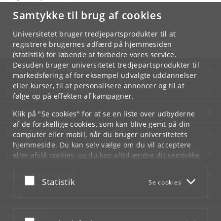
1958 Frederiksberg C
Samtykke til brug af cookies
Kontakt:
Videntjenesten
Universitetet bruger tredjepartsprodukter til at
vt
@
ign
.
ku
.
dk
registrere brugernes adfærd på hjemmesiden
(statistik) for løbende at forbedre vores service.
Desuden bruger universitetet tredjepartsprodukter til
KØBENHAVNS UNIVERSITET
markedsføring af for eksempel udvalgte uddannelser
eller kurser, til at personalisere annoncer og til at
KONTAKT
følge op på effekten af kampagner.
SERVICES
Klik på "Se cookies" for at se en liste over udbyderne
af de forskellige cookies, som kan blive gemt på din
FOR STUDERENDE OG ANSATTE
computer eller mobil, når du bruger universitetets
hjemmeside. Du kan selv vælge om du vil acceptere
JOB OG KARRIERE
eller afslå cookies, og du kan altid ændre dit samtykke
under
Cookie- og privatlivspolitik
som du finder i
NØDSITUATIONER
bunden af hver side.
Acceptér eller afslå
Statistik
Se cookies
Googles privatlivspolitik
WEB
MØD KU PÅ