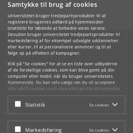
Samtykke til brug af cookies
Kontakt:
Videntjenesten
Universitetet bruger tredjepartsprodukter til at
vt
@
ign
.
ku
.
dk
registrere brugernes adfærd på hjemmesiden
(statistik) for løbende at forbedre vores service.
Desuden bruger universitetet tredjepartsprodukter til
KØBENHAVNS UNIVERSITET
markedsføring af for eksempel udvalgte uddannelser
eller kurser, til at personalisere annoncer og til at
KONTAKT
følge op på effekten af kampagner.
SERVICES
Klik på "Se cookies" for at se en liste over udbyderne
af de forskellige cookies, som kan blive gemt på din
FOR STUDERENDE OG ANSATTE
computer eller mobil, når du bruger universitetets
hjemmeside. Du kan selv vælge om du vil acceptere
JOB OG KARRIERE
eller afslå cookies, og du kan altid ændre dit samtykke
under
Cookie- og privatlivspolitik
som du finder i
NØDSITUATIONER
bunden af hver side.
Acceptér eller afslå
Statistik
Se cookies
Googles privatlivspolitik
WEB
MØD KU PÅ
Acceptér eller afslå
Markedsføring
Se cookies