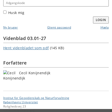
Adgangskode
Husk mig
LOGIN
Ny bruger
Glemt password
Hjælp
Videnblad 03.01-27
Hent videnbladet som pdf
(145 KB)
Forfattere
Cecil Konijnendijk
Institut for Geovidenskab og Naturforvaltning
Københavns Universitet
Rolighedsvej 23
1958 Frederiksberg C