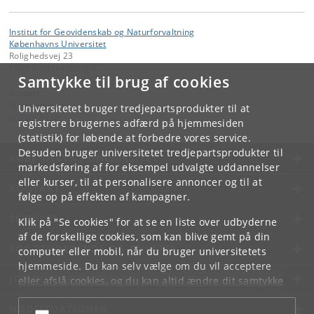
Institut for Geovidenskab og Naturforvaltning
Københavns Universitet
Rolighedsvej 23
1958 Frederiksberg C
Samtykke til brug af cookies
Kontakt:
Videntjenesten
Universitetet bruger tredjepartsprodukter til at
vt
@
ign
.
ku
.
dk
registrere brugernes adfærd på hjemmesiden
(statistik) for løbende at forbedre vores service.
Desuden bruger universitetet tredjepartsprodukter til
KØBENHAVNS UNIVERSITET
markedsføring af for eksempel udvalgte uddannelser
eller kurser, til at personalisere annoncer og til at
KONTAKT
følge op på effekten af kampagner.
SERVICES
Klik på "Se cookies" for at se en liste over udbyderne
af de forskellige cookies, som kan blive gemt på din
FOR STUDERENDE OG ANSATTE
computer eller mobil, når du bruger universitetets
hjemmeside. Du kan selv vælge om du vil acceptere
JOB OG KARRIERE
eller afslå cookies, og du kan altid ændre dit samtykke
under
Cookie- og privatlivspolitik
som du finder i
NØDSITUATIONER
bunden af hver side.