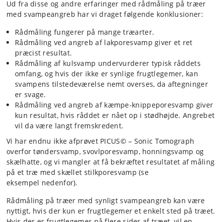
Ud fra disse og andre erfaringer med rådmåling på træer
med svampeangreb har vi draget følgende konklusioner:
Rådmåling fungerer på mange træarter.
Rådmåling ved angreb af lakporesvamp giver et ret
præcist resultat.
Rådmåling af kulsvamp undervurderer typisk råddets
omfang, og hvis der ikke er synlige frugtlegemer, kan
svampens tilstedeværelse nemt overses, da aftegninger
er svage.
Rådmåling ved angreb af kæmpe-knippeporesvamp giver
kun resultat, hvis råddet er nået op i stødhøjde. Angrebet
vil da være langt fremskredent.
Vi har endnu ikke afprøvet PICUS© – Sonic Tomograph
overfor tøndersvamp, svovlporesvamp, honningsvamp og
skælhatte, og vi mangler at få bekræftet resultatet af måling
på et træ med skællet stilkporesvamp (se
eksempel nedenfor).
Rådmåling på træer med synligt svampeangreb kan være
nyttigt, hvis der kun er frugtlegemer et enkelt sted på træet.
Hvis der er frugtlegemer på flere sider af træet, vil en