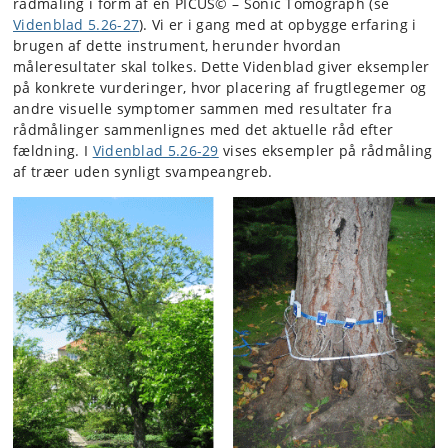
rådmåling i form af en PICUS© – Sonic Tomograph (se
Videnblad 5.26-27
). Vi er i gang med at opbygge erfaring i
brugen af dette instrument, herunder hvordan
måleresultater skal tolkes. Dette Videnblad giver eksempler
på konkrete vurderinger, hvor placering af frugtlegemer og
andre visuelle symptomer sammen med resultater fra
rådmålinger sammenlignes med det aktuelle råd efter
fældning. I
Videnblad 5.26-29
vises eksempler på rådmåling
af træer uden synligt svampeangreb.