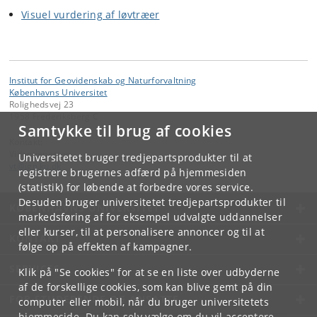
Visuel vurdering af løvtræer
Institut for Geovidenskab og Naturforvaltning
Københavns Universitet
Rolighedsvej 23
1958 Frederiksberg C
Samtykke til brug af cookies
Kontakt:
Videntjenesten
Universitetet bruger tredjepartsprodukter til at
vt
@
ign
.
ku
.
dk
registrere brugernes adfærd på hjemmesiden
(statistik) for løbende at forbedre vores service.
Desuden bruger universitetet tredjepartsprodukter til
KØBENHAVNS UNIVERSITET
markedsføring af for eksempel udvalgte uddannelser
eller kurser, til at personalisere annoncer og til at
KONTAKT
følge op på effekten af kampagner.
SERVICES
Klik på "Se cookies" for at se en liste over udbyderne
af de forskellige cookies, som kan blive gemt på din
FOR STUDERENDE OG ANSATTE
computer eller mobil, når du bruger universitetets
hjemmeside. Du kan selv vælge om du vil acceptere