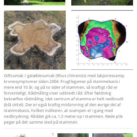
Giftsumak / galæblesumak (Rhus chinensis) med lakporesvamp,
kronesymptomer siden 2004. Frugtlegemer på stammebasis i
mere end 10 år, og på to sider af stammen, så kraftigt råd er
forventeligt. Rådmåling viser udbredt råd. Efter fældning
bekræftes rådmåling, idet centrum af stamme er helt nedbrudt
(blå cirkel). Der er også kraftig misfarvning af den øvrige del af
stammebasis, hvilket indikerer, at svampen er i gang med
nedbrydning. Råddet gik ca. 1,5 meter op i stammen. Røde pile
peger på det samme sted på stammen.