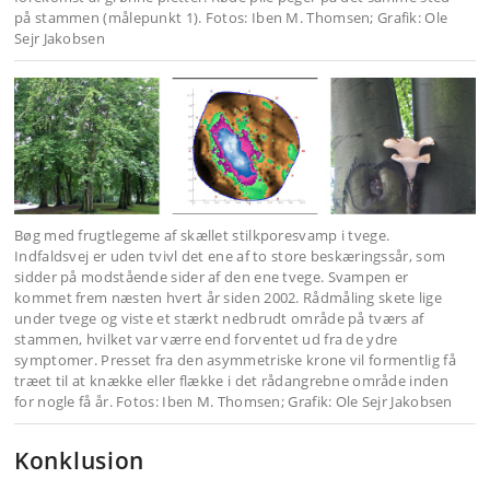
på stammen (målepunkt 1). Fotos: Iben M. Thomsen; Grafik: Ole
Sejr Jakobsen
Bøg med frugtlegeme af skællet stilkporesvamp i tvege.
Indfaldsvej er uden tvivl det ene af to store beskæringssår, som
sidder på modstående sider af den ene tvege. Svampen er
kommet frem næsten hvert år siden 2002. Rådmåling skete lige
under tvege og viste et stærkt nedbrudt område på tværs af
stammen, hvilket var værre end forventet ud fra de ydre
symptomer. Presset fra den asymmetriske krone vil formentlig få
træet til at knække eller flække i det rådangrebne område inden
for nogle få år. Fotos: Iben M. Thomsen; Grafik: Ole Sejr Jakobsen
Konklusion