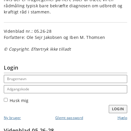
rådmåling typisk bare bekræfte diagnosen om udbredt og
kraftigt råd i stammen.
Videnblad nr.: 05.26-28
Forfattere: Ole Sejr Jakobsen og Iben M. Thomsen
© Copyright. Eftertryk ikke tilladt
Login
Email address
Adgangskode
Husk mig
LOGIN
Ny bruger
Glemt password
Hjælp
Videnblad 05.26-28