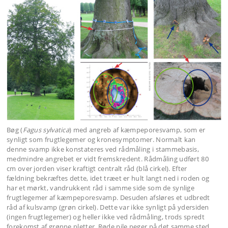
Bøg (
Fagus sylvatica
) med angreb af kæmpeporesvamp, som er
synligt som frugtlegemer og kronesymptomer. Normalt kan
denne svamp ikke konstateres ved rådmåling i stammebasis,
medmindre angrebet er vidt fremskredent. Rådmåling udført 80
cm over jorden viser kraftigt centralt råd (blå cirkel). Efter
fældning bekræftes dette, idet træet er hult langt ned i roden og
har et mørkt, vandrukkent råd i samme side som de synlige
frugtlegemer af kæmpeporesvamp. Desuden afsløres et udbredt
råd af kulsvamp (grøn cirkel). Dette var ikke synligt på ydersiden
(ingen frugtlegemer) og heller ikke ved rådmåling, trods spredt
forekomst af grønne pletter. Røde pile peger på det samme sted