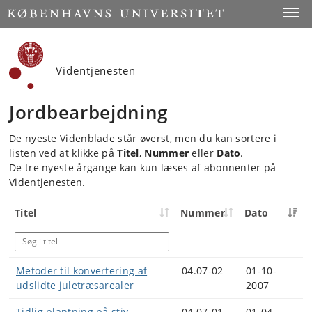
Start
Toggl
Videntjenesten
Jordbearbejdning
De nyeste Videnblade står øverst, men du kan sortere i
listen ved at klikke på
Titel
,
Nummer
eller
Dato
.
De tre nyeste årgange kan kun læses af abonnenter på
Videntjenesten.
Titel
Nummer
Dato
Metoder til konvertering af
04.07-02
01-10-
udslidte juletræsarealer
2007
Tidlig plantning på stiv
04.07-01
01-04-