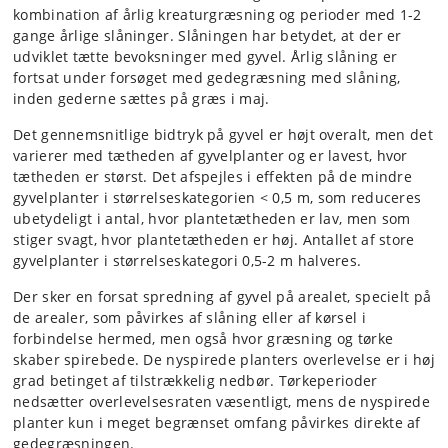
kombination af årlig kreaturgræsning og perioder med 1-2
gange årlige slåninger. Slåningen har betydet, at der er
udviklet tætte bevoksninger med gyvel. Årlig slåning er
fortsat under forsøget med gedegræsning med slåning,
inden gederne sættes på græs i maj.
Det gennemsnitlige bidtryk på gyvel er højt overalt, men det
varierer med tætheden af gyvelplanter og er lavest, hvor
tætheden er størst. Det afspejles i effekten på de mindre
gyvelplanter i størrelseskategorien < 0,5 m, som reduceres
ubetydeligt i antal, hvor plantetætheden er lav, men som
stiger svagt, hvor plantetætheden er høj. Antallet af store
gyvelplanter i størrelseskategori 0,5-2 m halveres.
Der sker en forsat spredning af gyvel på arealet, specielt på
de arealer, som påvirkes af slåning eller af kørsel i
forbindelse hermed, men også hvor græsning og tørke
skaber spirebede. De nyspirede planters overlevelse er i høj
grad betinget af tilstrækkelig nedbør. Tørkeperioder
nedsætter overlevelsesraten væsentligt, mens de nyspirede
planter kun i meget begrænset omfang påvirkes direkte af
gedegræsningen.