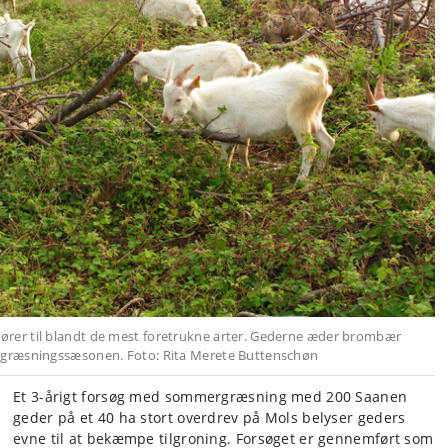
rer til blandt de mest foretrukne arter. Gederne æder brombær
 græsningssæsonen. Foto: Rita Merete Buttenschøn
Et 3-årigt forsøg med sommergræsning med 200 Saanen
geder på et 40 ha stort overdrev på Mols belyser geders
evne til at bekæmpe tilgroning. Forsøget er gennemført som