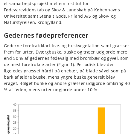
et samarbejdsprojekt mellem Institut for
Fødevarevidenskab og Skov & Landskab på Københavns
Universitet samt Stenalt Gods, Friland A/S og Skov- og
Naturstyrelsen, Kronjylland.
Gedernes fødepreferencer
Gederne foretrak klart træ- og buskvegetation samt græsser
frem for urter. Dværgbuske, buske og træer udgjorde mere
end 50 % af gedernes fødevalg med brombær og gyvel, som
de mest foretrukne arter (Figur 1). Periodisk blev der
ligeledes græsset hårdt på enebær, på blade såvel som på
bark af ældre buske, mens yngre buske generelt blev
vraget. Bølget bunke og andre græsser udgjorde omkring 40
% af føden, mens urter udgjorde under 10 %.