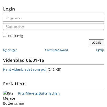
Login
Email address
Adgangskode
Husk mig
LOGIN
Ny bruger
Glemt password
Hjælp
Videnblad 06.01-16
Hent videnbladet som pdf
(242 KB)
Forfattere
Rita Merete Buttenschøn