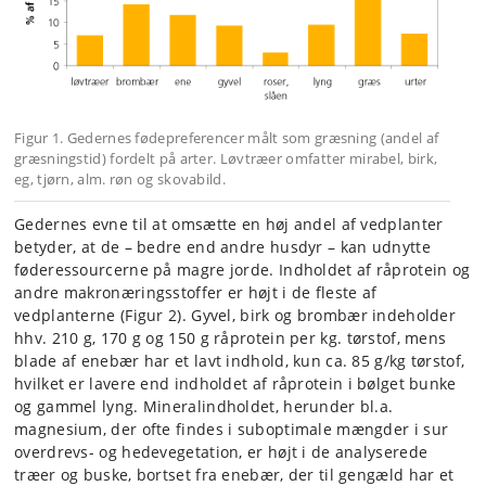
Figur 1. Gedernes fødepreferencer målt som græsning (andel af
græsningstid) fordelt på arter. Løvtræer omfatter mirabel, birk,
eg, tjørn, alm. røn og skovabild.
Gedernes evne til at omsætte en høj andel af vedplanter
betyder, at de – bedre end andre husdyr – kan udnytte
føderessourcerne på magre jorde. Indholdet af råprotein og
andre makronæringsstoffer er højt i de fleste af
vedplanterne (Figur 2). Gyvel, birk og brombær indeholder
hhv. 210 g, 170 g og 150 g råprotein per kg. tørstof, mens
blade af enebær har et lavt indhold, kun ca. 85 g/kg tørstof,
hvilket er lavere end indholdet af råprotein i bølget bunke
og gammel lyng. Mineralindholdet, herunder bl.a.
magnesium, der ofte findes i suboptimale mængder i sur
overdrevs- og hedevegetation, er højt i de analyserede
træer og buske, bortset fra enebær, der til gengæld har et