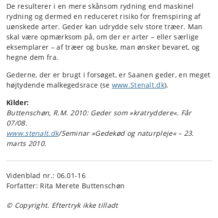
De resulterer i en mere skånsom rydning end maskinel
rydning og dermed en reduceret risiko for fremspiring af
uønskede arter. Geder kan udrydde selv store træer. Man
skal være opmærksom på, om der er arter – eller særlige
eksemplarer – af træer og buske, man ønsker bevaret, og
hegne dem fra.
Gederne, der er brugt i forsøget, er Saanen geder, en meget
højtydende malkegedsrace (se
www.Stenalt.dk
).
Kilder:
Buttenschøn, R.M. 2010:
Geder som »kratryddere«. Får
07/08.
www.stenalt.dk
/Seminar »Gedekød og naturpleje« – 23.
marts 2010.
Videnblad nr.: 06.01-16
Forfatter: Rita Merete Buttenschøn
© Copyright. Eftertryk ikke tilladt