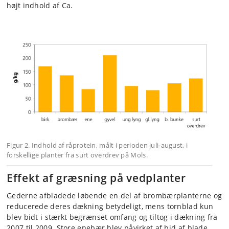
højt indhold af Ca.
Figur 2. Indhold af råprotein, målt i perioden juli-august, i
forskellige planter fra surt overdrev på Mols.
Effekt af græsning på vedplanter
Gederne afbladede løbende en del af brombærplanterne og
reducerede deres dækning betydeligt, mens tornblad kun
blev bidt i stærkt begrænset omfang og tiltog i dækning fra
2007 til 2009. Store enebær blev påvirket af bid af blade,