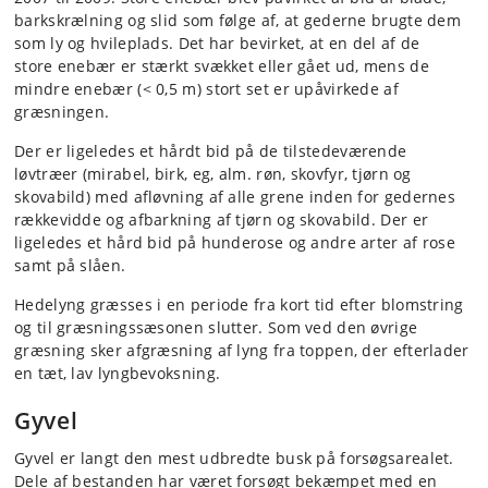
barkskrælning og slid som følge af, at gederne brugte dem
som ly og hvileplads. Det har bevirket, at en del af de
store enebær er stærkt svækket eller gået ud, mens de
mindre enebær (< 0,5 m) stort set er upåvirkede af
græsningen.
Der er ligeledes et hårdt bid på de tilstedeværende
løvtræer (mirabel, birk, eg, alm. røn, skovfyr, tjørn og
skovabild) med afløvning af alle grene inden for gedernes
rækkevidde og afbarkning af tjørn og skovabild. Der er
ligeledes et hård bid på hunderose og andre arter af rose
samt på slåen.
Hedelyng græsses i en periode fra kort tid efter blomstring
og til græsningssæsonen slutter. Som ved den øvrige
græsning sker afgræsning af lyng fra toppen, der efterlader
en tæt, lav lyngbevoksning.
Gyvel
Gyvel er langt den mest udbredte busk på forsøgsarealet.
Dele af bestanden har været forsøgt bekæmpet med en