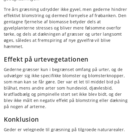
Tre års græsning udrydder ikke gyvel, men gederne hindrer
effektivt blomstring og dermed fornyelse af frøbanken. Den
gentagne fjernelse af biomasse betyder dels at
gyvelplanterne stresses og bliver mere følsomme overfor
tørke, og dels at dækningen af græsser og urter langsomt
øges, således at fremspiring af nye gyvelfrø vil blive
hæmmet.
Effekt på urtevegetationen
Gederne græsser kun i begrænset omfang på urter, og de
udvælger sig ikke specifikke blomster og blomsterknopper,
som man kan se får gøre. Der var et let til middel bid på
blåhat, mens andre arter som hundeviol, djævlesbid,
kratfladbælg og pimpinelle stort set ikke blev bidt, og der
blev ikke målt en negativ effekt på blomstring eller dækning
på nogen af arterne.
Konklusion
Geder er velegnede til græsning på tilgroede naturarealer.