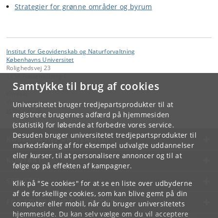
Strategier for grønne områder og byrum
Institut for Geovidenskab og Naturforvaltning
Københavns Universitet
Rolighedsvej 23
1958 Frederiksberg C
Samtykke til brug af cookies
Kontakt:
Videntjenesten
Universitetet bruger tredjepartsprodukter til at
vt
@
ign
.
ku
.
dk
registrere brugernes adfærd på hjemmesiden
(statistik) for løbende at forbedre vores service.
Desuden bruger universitetet tredjepartsprodukter til
KØBENHAVNS UNIVERSITET
markedsføring af for eksempel udvalgte uddannelser
eller kurser, til at personalisere annoncer og til at
KONTAKT
følge op på effekten af kampagner.
SERVICES
Klik på "Se cookies" for at se en liste over udbyderne
af de forskellige cookies, som kan blive gemt på din
FOR STUDERENDE OG ANSATTE
computer eller mobil, når du bruger universitetets
hjemmeside. Du kan selv vælge om du vil acceptere