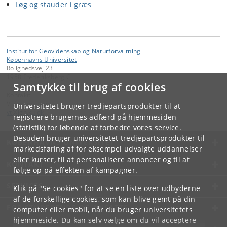
Løg og stauder i græs
Institut for Geovidenskab og Naturforvaltning
Københavns Universitet
Rolighedsvej 23
1958 Frederiksberg C
Samtykke til brug af cookies
Kontakt:
Videntjenesten
Universitetet bruger tredjepartsprodukter til at
vt
@
ign
.
ku
.
dk
registrere brugernes adfærd på hjemmesiden
(statistik) for løbende at forbedre vores service.
Desuden bruger universitetet tredjepartsprodukter til
KØBENHAVNS UNIVERSITET
markedsføring af for eksempel udvalgte uddannelser
eller kurser, til at personalisere annoncer og til at
KONTAKT
følge op på effekten af kampagner.
SERVICES
Klik på "Se cookies" for at se en liste over udbyderne
af de forskellige cookies, som kan blive gemt på din
FOR STUDERENDE OG ANSATTE
computer eller mobil, når du bruger universitetets
hjemmeside. Du kan selv vælge om du vil acceptere