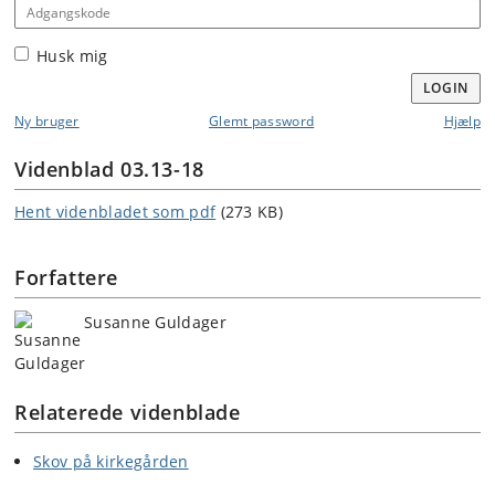
Adgangskode
Husk mig
LOGIN
Ny bruger
Glemt password
Hjælp
Videnblad 03.13-18
Hent videnbladet som pdf
(273 KB)
Forfattere
Susanne Guldager
Relaterede videnblade
Skov på kirkegården