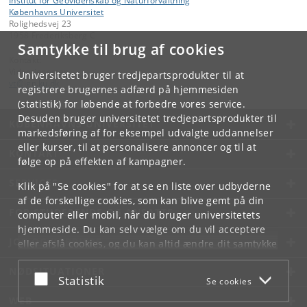
Institut for Geovidenskab og Naturforvaltning
Københavns Universitet
Rolighedsvej 23
1958 Frederiksberg C
Samtykke til brug af cookies
Kontakt:
Videntjenesten
Universitetet bruger tredjepartsprodukter til at
vt
@
ign
.
ku
.
dk
registrere brugernes adfærd på hjemmesiden
(statistik) for løbende at forbedre vores service.
Desuden bruger universitetet tredjepartsprodukter til
KØBENHAVNS UNIVERSITET
markedsføring af for eksempel udvalgte uddannelser
eller kurser, til at personalisere annoncer og til at
KONTAKT
følge op på effekten af kampagner.
SERVICES
Klik på "Se cookies" for at se en liste over udbyderne
af de forskellige cookies, som kan blive gemt på din
FOR STUDERENDE OG ANSATTE
computer eller mobil, når du bruger universitetets
hjemmeside. Du kan selv vælge om du vil acceptere
JOB OG KARRIERE
eller afslå cookies, og du kan altid ændre dit samtykke
under
Cookie- og privatlivspolitik
som du finder i
NØDSITUATIONER
bunden af hver side.
Acceptér eller afslå
Statistik
Se cookies
Googles privatlivspolitik
WEB