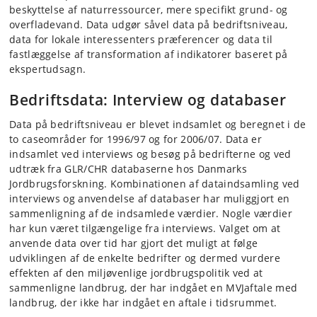
beskyttelse af naturressourcer, mere specifikt grund- og
overfladevand. Data udgør såvel data på bedriftsniveau,
data for lokale interessenters præferencer og data til
fastlæggelse af transformation af indikatorer baseret på
ekspertudsagn.
Bedriftsdata: Interview og databaser
Data på bedriftsniveau er blevet indsamlet og beregnet i de
to caseområder for 1996/97 og for 2006/07. Data er
indsamlet ved interviews og besøg på bedrifterne og ved
udtræk fra GLR/CHR databaserne hos Danmarks
Jordbrugsforskning. Kombinationen af dataindsamling ved
interviews og anvendelse af databaser har muliggjort en
sammenligning af de indsamlede værdier. Nogle værdier
har kun været tilgængelige fra interviews. Valget om at
anvende data over tid har gjort det muligt at følge
udviklingen af de enkelte bedrifter og dermed vurdere
effekten af den miljøvenlige jordbrugspolitik ved at
sammenligne landbrug, der har indgået en MVJaftale med
landbrug, der ikke har indgået en aftale i tidsrummet.