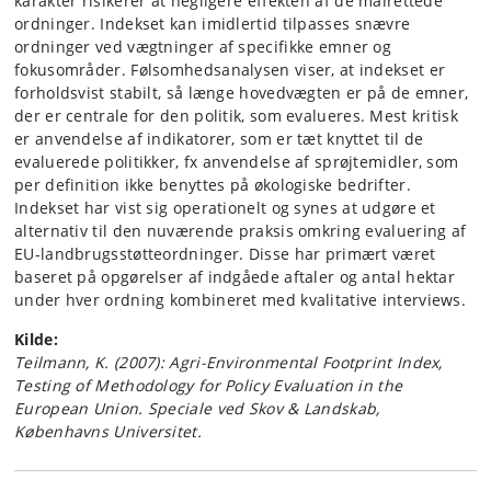
karakter risikerer at negligere effekten af de målrettede
ordninger. Indekset kan imidlertid tilpasses snævre
ordninger ved vægtninger af specifikke emner og
fokusområder. Følsomhedsanalysen viser, at indekset er
forholdsvist stabilt, så længe hovedvægten er på de emner,
der er centrale for den politik, som evalueres. Mest kritisk
er anvendelse af indikatorer, som er tæt knyttet til de
evaluerede politikker, fx anvendelse af sprøjtemidler, som
per definition ikke benyttes på økologiske bedrifter.
Indekset har vist sig operationelt og synes at udgøre et
alternativ til den nuværende praksis omkring evaluering af
EU-landbrugsstøtteordninger. Disse har primært været
baseret på opgørelser af indgåede aftaler og antal hektar
under hver ordning kombineret med kvalitative interviews.
Kilde:
Teilmann, K. (2007): Agri-Environmental Footprint Index,
Testing of Methodology for Policy Evaluation in the
European Union. Speciale ved Skov & Landskab,
Københavns Universitet.