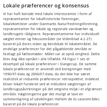
Lokale præferencer og konsensus
Vi har haft kontakt med lokale interessenter i form af
repræsentanter for lokalhistoriske foreninger,
lokalekomiteer under Danmarks Naturfredningsforening,
repræsentanter for lokale og regionale vandværker og
landbrugets rådgivere. Repræsentanterne har individuelt
vægtet emner og fokusområder (se Videnblad 4.2-27)
baseret på deres viden og kendskab til lokalområdet. De
endelige præferencer for det pågældende område er
fastlagt på fællesmøder. Målet var at opnå enighed. Dette
blev dog ikke opnået i alle tilfælde. På Figur 1 ses et
eksempel på lokale præferencer i Slangerup. De samme
lokale præferencer er anvendt ved beregninger med
1996/97-data og 2006/07-data, da det ikke har været
realistisk at indsamle præferencer retrospektivt. Indekset
bliver lokalt funderet ved at inkludere vægtninger af
landbrugspåvirkninger på det omgivne miljø i et afgrænset
område. Vægtningerne gør det muligt at lave en
sammenligning af udviklingen mellem de to caseområder,
baseret på de lokale præferencer.