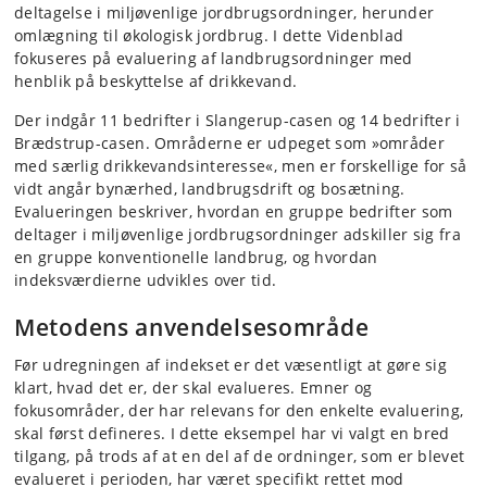
deltagelse i miljøvenlige jordbrugsordninger, herunder
omlægning til økologisk jordbrug. I dette Videnblad
fokuseres på evaluering af landbrugsordninger med
henblik på beskyttelse af drikkevand.
Der indgår 11 bedrifter i Slangerup-casen og 14 bedrifter i
Brædstrup-casen. Områderne er udpeget som »områder
med særlig drikkevandsinteresse«, men er forskellige for så
vidt angår bynærhed, landbrugsdrift og bosætning.
Evalueringen beskriver, hvordan en gruppe bedrifter som
deltager i miljøvenlige jordbrugsordninger adskiller sig fra
en gruppe konventionelle landbrug, og hvordan
indeksværdierne udvikles over tid.
Metodens anvendelsesområde
Før udregningen af indekset er det væsentligt at gøre sig
klart, hvad det er, der skal evalueres. Emner og
fokusområder, der har relevans for den enkelte evaluering,
skal først defineres. I dette eksempel har vi valgt en bred
tilgang, på trods af at en del af de ordninger, som er blevet
evalueret i perioden, har været specifikt rettet mod