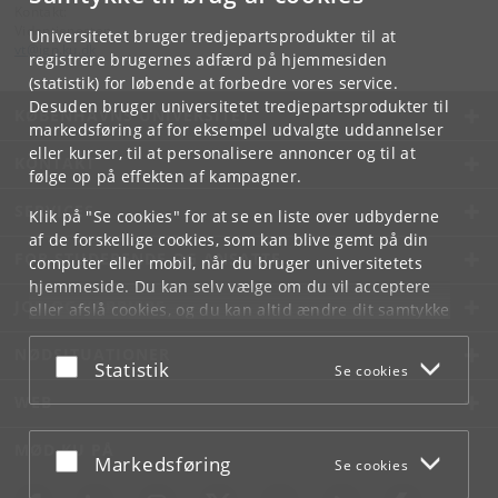
Kontakt:
Videntjenesten
Universitetet bruger tredjepartsprodukter til at
vt
@
ign
.
ku
.
dk
registrere brugernes adfærd på hjemmesiden
(statistik) for løbende at forbedre vores service.
Desuden bruger universitetet tredjepartsprodukter til
KØBENHAVNS UNIVERSITET
markedsføring af for eksempel udvalgte uddannelser
eller kurser, til at personalisere annoncer og til at
KONTAKT
følge op på effekten af kampagner.
SERVICES
Klik på "Se cookies" for at se en liste over udbyderne
af de forskellige cookies, som kan blive gemt på din
FOR STUDERENDE OG ANSATTE
computer eller mobil, når du bruger universitetets
hjemmeside. Du kan selv vælge om du vil acceptere
JOB OG KARRIERE
eller afslå cookies, og du kan altid ændre dit samtykke
under
Cookie- og privatlivspolitik
som du finder i
NØDSITUATIONER
bunden af hver side.
Acceptér eller afslå
Statistik
Se cookies
Googles privatlivspolitik
WEB
MØD KU PÅ
Acceptér eller afslå
Markedsføring
Se cookies