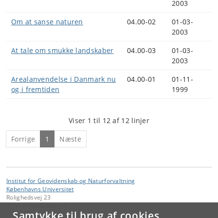
2003
Om at sanse naturen
04.00-02
01-03-
2003
At tale om smukke landskaber
04.00-03
01-03-
2003
Arealanvendelse i Danmark nu
04.00-01
01-11-
og i fremtiden
1999
Viser 1 til 12 af 12 linjer
Forrige
1
Næste
Institut for Geovidenskab og Naturforvaltning
Københavns Universitet
Rolighedsvej 23
1958 Frederiksberg C
Samtykke til brug af cookies