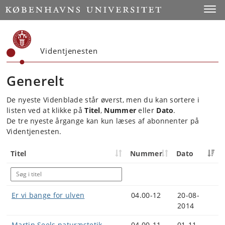
Start
Toggl
Videntjenesten
Generelt
De nyeste Videnblade står øverst, men du kan sortere i
listen ved at klikke på
Titel
,
Nummer
eller
Dato
.
De tre nyeste årgange kan kun læses af abonnenter på
Videntjenesten.
Titel
Nummer
Dato
Er vi bange for ulven
04.00-12
20-08-
2014
Martin Seels naturæstetik
04.00-11
01-11-