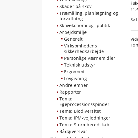
i s
Skader på skov
11.
Træmåling, planlægning og
forvaltning
Se 
Skovøkonomi og -politik
Arbejdsmiljø
Generelt
Vid
For
Virksomhedens
sikkerhedsarbejde
Personlige værnemidler
Teknisk udstyr
Ergonomi
Lovgivning
Andre emner
Rapporter
Tema:
Egeprocessionsspinder
Tema: Biodiversitet
Tema: IPM-vejledninger
Tema: Stormberedskab
Rådgiversvar