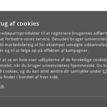
rug af cookies
tredjepartsprodukter til at registrere brugernes adfæ
e at forbedre vores service. Desuden bruger universitet
il markedsføring af for eksempel udvalgte uddannelser e
r og til at følge op på effekten af kampagner.
or at se en liste over udbyderne af de forskellige cooki
 mobil, når du bruger universitetets hjemmeside. Du k
slå cookies, og du kan altid ændre dit samtykke under
Co
 finder i bunden af hver side.
tik