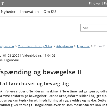
Find vej
F
Nyheder
Innovation
Om KU
ntjenesten
Videnblade Skov og Natur
Arbejdsmiljø
Ergonomi
11.04-02
o: 01-08-2005 | Videnblad nr. 11.04-02
e: Ergonomi
fspænding og bevægelse II
 af førerhuset og bevæg dig
kinførere sidder ofte i deres maskiner i flere timer ad gangen og udf
samme ensformige bevægelser. Denne arbejdsform slider i høj grad p
ppen og kan typisk føre til nedslidning af ryg, skuldre og nakke. Dette
enblad giver forslag til nogle enkle øvelser, som maskinførere kan ud