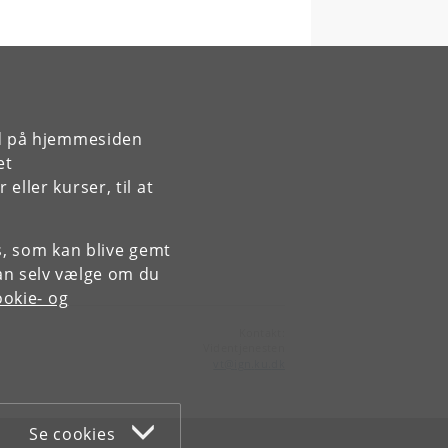
rd på hjemmesiden
et
ller kurser, til at
es, som kan blive gemt
an selv vælge om du
okie- og
Kontakt:
Videntjenesten
vt
@
ign
.
ku
.
dk
Se cookies