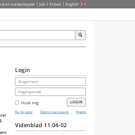
ind en medarbejder
Job
KUnet
English
Login
Email address
Adgangskode
LOGIN
Husk mig
Ny bruger
Glemt password
Hjælp
ører
å
Videnblad 11.04-02
føre