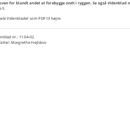
koven for blandt andet at forebygge ondt i ryggen. Se også Videnblad n
4-1.
hele Videnbladet som PDF til højre.
enblad nr.: 11.04-02
fatter: Margrethe Hejlskov