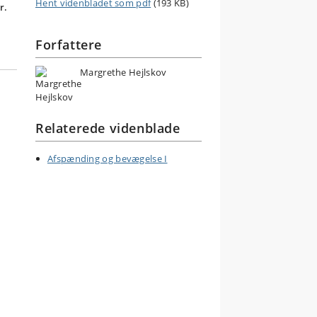
Hent videnbladet som pdf
(193 KB)
r.
Forfattere
Margrethe Hejlskov
Relaterede videnblade
Afspænding og bevægelse I