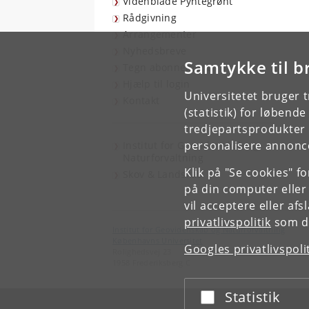
Videnblade Pyntegrønt
Rådgivning
Arrangementer
Nyhedsbreve
Samtykke til b
Tegn abonnement
Hjælp til login
Universitetet bruger 
Kontakt
(statistik) for løbend
tredjepartsprodukter t
personalisere annonce
Institut for Geovidenskab og
Naturforvaltning
Klik på "Se cookies" f
Skov & Landskab
på din computer eller
vil acceptere eller af
privatlivspolitik
som du
Institut for Geovidenskab og Naturforvaltning
Københavns Universitet
Googles privatlivspoli
Rolighedsvej 23
1958 Frederiksberg C
Statistik
Acceptér eller afslå