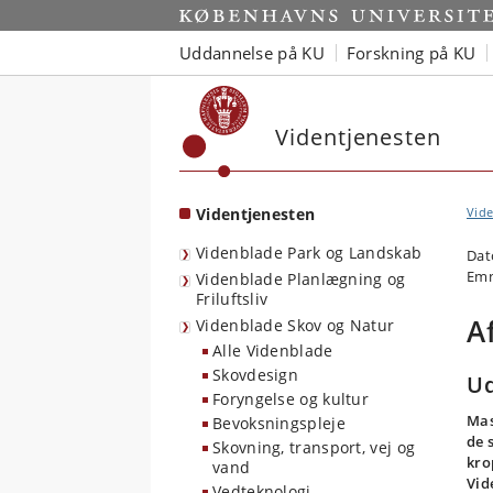
Start
Uddannelse på KU
Forskning på KU
Videntjenesten
Videntjenesten
Vide
Videnblade Park og Landskab
Dat
Emn
Videnblade Planlægning og
Friluftsliv
A
Videnblade Skov og Natur
Alle Videnblade
Skovdesign
Ud
Foryngelse og kultur
Mas
Bevoksningspleje
de 
Skovning, transport, vej og
kro
vand
Vid
Vedteknologi