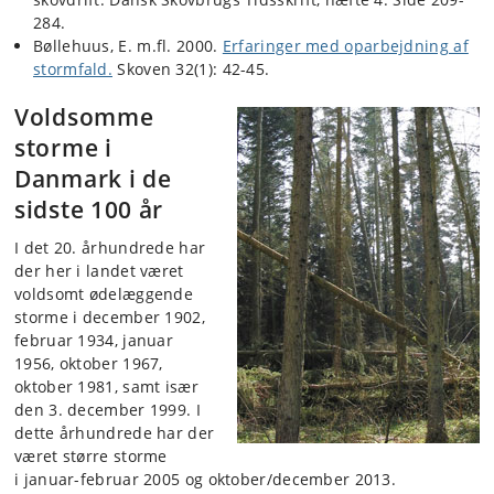
284.
Bøllehuus, E. m.fl. 2000.
Erfaringer med oparbejdning af
stormfald.
Skoven 32(1): 42-45.
Voldsomme
storme i
Danmark i de
sidste 100 år
I det 20. århundrede har
der her i landet været
voldsomt ødelæggende
storme i december 1902,
februar 1934, januar
1956, oktober 1967,
oktober 1981, samt især
den 3. december 1999. I
dette århundrede har der
været større storme
i januar-februar 2005 og oktober/december 2013.