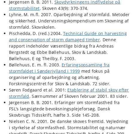
Jørgensen B. B. 2011.
Skovdyrkningens indflydelse på
stormstabilitet
. Skoven 43(9): 370-374.
Lyhne, M. m.fl. 2007. Oparbejdning af stormfald. Metoder
og sikkerhed. Undervisningskompendium om Skovning af
stormfald. Skovskolen.
Pischedda, D. (red.) 2004.
Technical Guide on harvesting
and conservation of storm damaged timber
. Denne
rapport indeholder væsentlige bidrag fra Andreas
Bergstedt og Ebbe Bøllehuus, Skov & Landskab.
Bøllehuus, E og Theilby, F. 2003.
Bøllehuus, E. m. fl. 2003.
Erfaringsopsamling fra
stormfaldet i Sønderjylland i 1999
med fokus på
organisering af oparbejdning og afsætning.
Forskningscentret for Skov & Landskab. 72 sider.
Søren Fodgaard et al. 2001:
Etablering af stabil skov efter
stormfald
. Særnummer af Skoven februar 2001. 83 sider.
Jørgensen B. B. 2001. Erfaringer om stormfasthed fra
FSL’s langsigtede bevoksningsplejeforsøg. Dansk
Skovbrugs Tidsskrift, hæfte 3. Side 145-208.
Nielsen C. N. 2001. De danske skoves fremtid. Vejledning
i styrkelse af stormfasthed. Stormstabilitet og naturnær
skovdrift. Dansk Skovbrugs Tidsskrift, hæfte 4. Side 209-