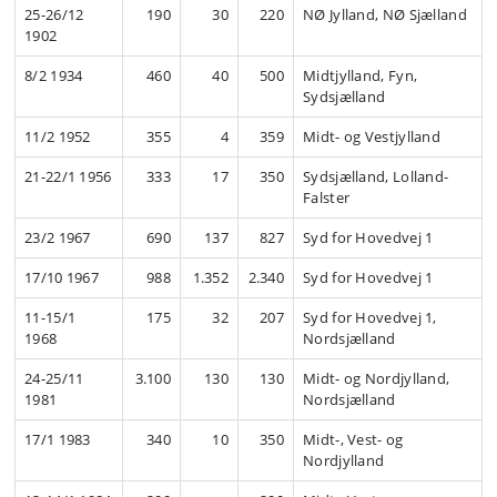
25-26/12
190
30
220
NØ Jylland, NØ Sjælland
1902
8/2 1934
460
40
500
Midtjylland, Fyn,
Sydsjælland
11/2 1952
355
4
359
Midt- og Vestjylland
21-22/1 1956
333
17
350
Sydsjælland, Lolland-
Falster
23/2 1967
690
137
827
Syd for Hovedvej 1
17/10 1967
988
1.352
2.340
Syd for Hovedvej 1
11-15/1
175
32
207
Syd for Hovedvej 1,
1968
Nordsjælland
24-25/11
3.100
130
130
Midt- og Nordjylland,
1981
Nordsjælland
17/1 1983
340
10
350
Midt-, Vest- og
Nordjylland