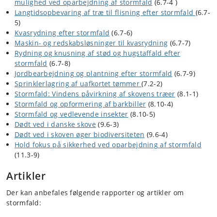
mulighed ved oparbejdning af stormfald
(6.7-4 )
Langtidsopbevaring af træ til flisning efter stormfald
(6.7-
5)
Kvasrydning efter stormfald
(6.7-6)
Maskin- og redskabsløsninger til kvasrydning
(6.7-7)
Rydning og knusning af stød og hugstaffald efter
stormfald
(6.7-8)
Jordbearbejdning og plantning efter stormfald
(6.7-9)
Sprinklerlagring af uafkortet tømmer
(7.2-2)
Stormfald: Vindens påvirkning af skovens træer
(8.1-1)
Stormfald og opformering af barkbiller
(8.10-4)
Stormfald og vedlevende insekter
(8.10-5)
Dødt ved i danske skove
(9.6-3)
Dødt ved i skoven øger biodiversiteten
(9.6-4)
Hold fokus på sikkerhed ved oparbejdning af stormfald
(11.3-9)
Artikler
Der kan anbefales følgende rapporter og artikler om
stormfald: