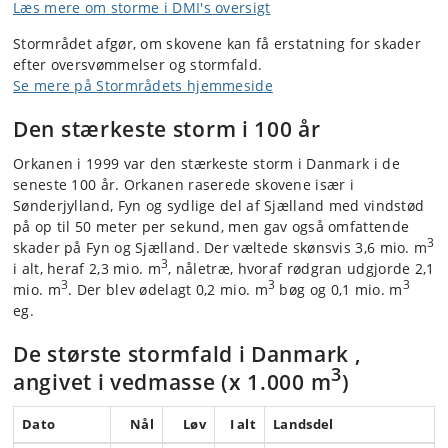
Læs mere om storme i DMI's oversigt
Stormrådet afgør, om skovene kan få erstatning for skader
efter oversvømmelser og stormfald.
Se mere på Stormrådets hjemmeside
Den stærkeste storm i 100 år
Orkanen i 1999 var den stærkeste storm i Danmark i de
seneste 100 år. Orkanen raserede skovene især i
Sønderjylland, Fyn og sydlige del af Sjælland med vindstød
på op til 50 meter per sekund, men gav også omfattende
3
skader på Fyn og Sjælland. Der væltede skønsvis 3,6 mio. m
3
i alt, heraf 2,3 mio. m
, nåletræ, hvoraf rødgran udgjorde 2,1
3
3
3
mio. m
. Der blev ødelagt 0,2 mio. m
bøg og 0,1 mio. m
eg.
De største stormfald i Danmark ,
3
angivet i vedmasse (x 1.000 m
)
Dato
Nål
Løv
I alt
Landsdel