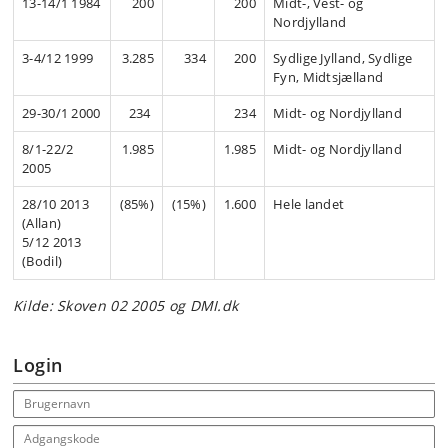
13-14/1 1984
200
200
Midt-, Vest- og
Nordjylland
3-4/12 1999
3.285
334
200
Sydlige Jylland, Sydlige
Fyn, Midtsjælland
29-30/1 2000
234
234
Midt- og Nordjylland
8/1-22/2
1.985
1.985
Midt- og Nordjylland
2005
28/10 2013
(85%)
(15%)
1.600
Hele landet
(Allan)
5/12 2013
(Bodil)
Kilde: Skoven 02 2005 og DMI.dk
Login
Email address
Adgangskode