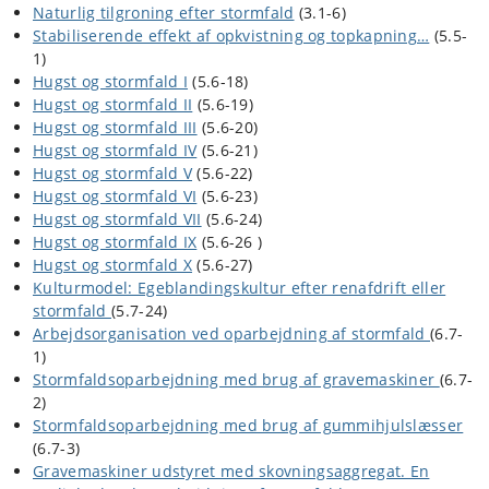
Naturlig tilgroning efter stormfald
(3.1-6)
Stabiliserende effekt af opkvistning og topkapning…
(5.5-
1)
Hugst og stormfald I
(5.6-18)
Hugst og stormfald II
(5.6-19)
Hugst og stormfald III
(5.6-20)
Hugst og stormfald IV
(5.6-21)
Hugst og stormfald V
(5.6-22)
Hugst og stormfald VI
(5.6-23)
Hugst og stormfald VII
(5.6-24)
Hugst og stormfald IX
(5.6-26 )
Hugst og stormfald X
(5.6-27)
Kulturmodel: Egeblandingskultur efter renafdrift eller
stormfald
(5.7-24)
Arbejdsorganisation ved oparbejdning af stormfald
(6.7-
1)
Stormfaldsoparbejdning med brug af gravemaskiner
(6.7-
2)
Stormfaldsoparbejdning med brug af gummihjulslæsser
(6.7-3)
Gravemaskiner udstyret med skovningsaggregat. En