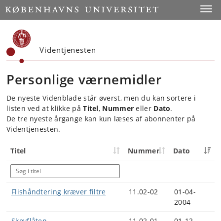
Start
Toggl
Videntjenesten
Personlige værnemidler
De nyeste Videnblade står øverst, men du kan sortere i
listen ved at klikke på
Titel
,
Nummer
eller
Dato
.
De tre nyeste årgange kan kun læses af abonnenter på
Videntjenesten.
Titel
Nummer
Dato
Flishåndtering kræver filtre
11.02-02
01-04-
2004
Skovflåten
11.02-01
01-12-