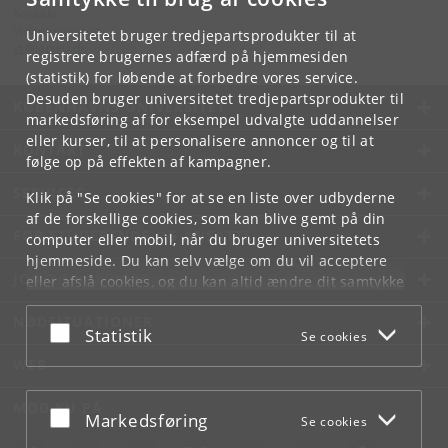
Kontakt:
Videntjenesten
Universitetet bruger tredjepartsprodukter til at
vt
@
ign
.
ku
.
dk
registrere brugernes adfærd på hjemmesiden
(statistik) for løbende at forbedre vores service.
Desuden bruger universitetet tredjepartsprodukter til
KØBENHAVNS UNIVERSITET
markedsføring af for eksempel udvalgte uddannelser
eller kurser, til at personalisere annoncer og til at
KONTAKT
følge op på effekten af kampagner.
SERVICES
Klik på "Se cookies" for at se en liste over udbyderne
af de forskellige cookies, som kan blive gemt på din
FOR STUDERENDE OG ANSATTE
computer eller mobil, når du bruger universitetets
hjemmeside. Du kan selv vælge om du vil acceptere
JOB OG KARRIERE
eller afslå cookies, og du kan altid ændre dit samtykke
under
Cookie- og privatlivspolitik
som du finder i
NØDSITUATIONER
bunden af hver side.
Acceptér eller afslå
Statistik
Se cookies
Googles privatlivspolitik
WEB
MØD KU PÅ
Acceptér eller afslå
Markedsføring
Se cookies