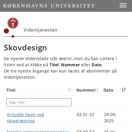
Start
Toggl
Videntjenesten
Skovdesign
De nyeste Videnblade står øverst, men du kan sortere i
listen ved at klikke på
Titel
,
Nummer
eller
Dato
.
De tre nyeste årgange kan kun læses af abonnenter på
Videntjenesten.
Titel
Nummer
Dato
Virtuelle hegn ved
03.01-37
29-09-
skovgræsning
2025
Norske vinteregeprovenienser
03.03-57
15-01-