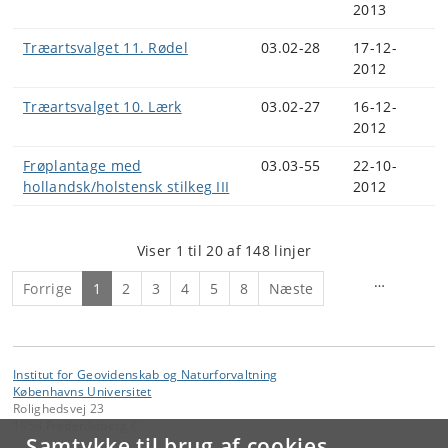
2013
Træartsvalget 11. Rødel
03.02-28
17-12-
2012
Træartsvalget 10. Lærk
03.02-27
16-12-
2012
Frøplantage med
03.03-55
22-10-
hollandsk/holstensk stilkeg III
2012
Viser 1 til 20 af 148 linjer
…
Forrige
1
2
3
4
5
8
Næste
Institut for Geovidenskab og Naturforvaltning
Københavns Universitet
Rolighedsvej 23
1958 Frederiksberg C
Samtykke til brug af cookies