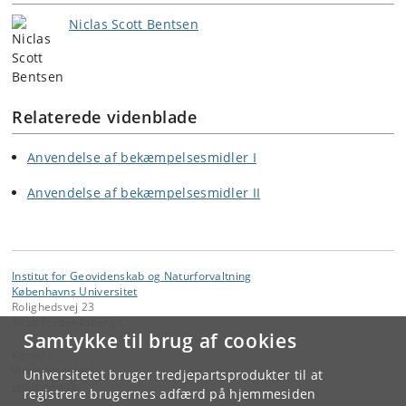
Niclas Scott Bentsen
Relaterede videnblade
Anvendelse af bekæmpelsesmidler I
Anvendelse af bekæmpelsesmidler II
Institut for Geovidenskab og Naturforvaltning
Københavns Universitet
Rolighedsvej 23
1958 Frederiksberg C
Samtykke til brug af cookies
Kontakt:
Videntjenesten
Universitetet bruger tredjepartsprodukter til at
vt
@
ign
.
ku
.
dk
registrere brugernes adfærd på hjemmesiden