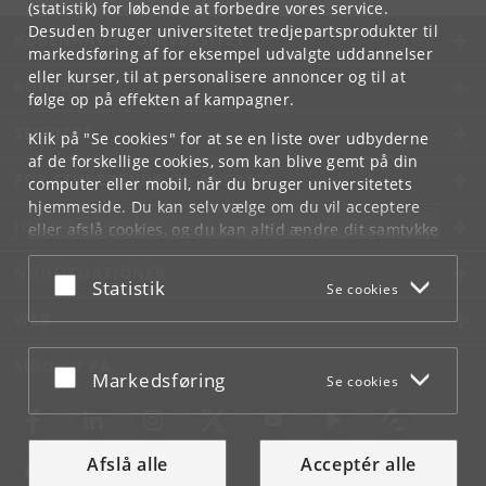
(statistik) for løbende at forbedre vores service.
Desuden bruger universitetet tredjepartsprodukter til
KØBENHAVNS UNIVERSITET
markedsføring af for eksempel udvalgte uddannelser
eller kurser, til at personalisere annoncer og til at
KONTAKT
følge op på effekten af kampagner.
SERVICES
Klik på "Se cookies" for at se en liste over udbyderne
af de forskellige cookies, som kan blive gemt på din
FOR STUDERENDE OG ANSATTE
computer eller mobil, når du bruger universitetets
hjemmeside. Du kan selv vælge om du vil acceptere
JOB OG KARRIERE
eller afslå cookies, og du kan altid ændre dit samtykke
under
Cookie- og privatlivspolitik
som du finder i
NØDSITUATIONER
bunden af hver side.
Acceptér eller afslå
Statistik
Se cookies
Googles privatlivspolitik
WEB
MØD KU PÅ
Acceptér eller afslå
Markedsføring
Se cookies
Afslå alle
Acceptér alle