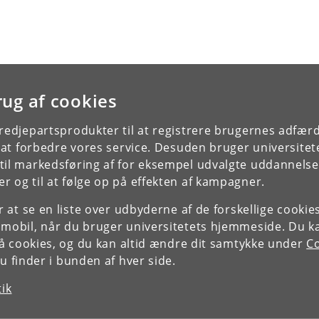
rug af cookies
tredjepartsprodukter til at registrere brugernes adfæ
e at forbedre vores service. Desuden bruger universitet
il markedsføring af for eksempel udvalgte uddannelser e
r og til at følge op på effekten af kampagner.
or at se en liste over udbyderne af de forskellige cooki
 mobil, når du bruger universitetets hjemmeside. Du k
slå cookies, og du kan altid ændre dit samtykke under
Co
 finder i bunden af hver side.
tik