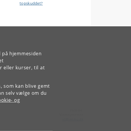
topskuddet?
rd på hjemmesiden
et
ller kurser, til at
es, som kan blive gemt
an selv vælge om du
okie- og
Kontakt:
Videntjenesten
vt
@
ign
.
ku
.
dk