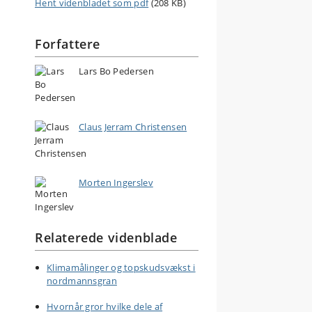
Hent videnbladet som pdf
(208 KB)
Forfattere
Lars Bo Pedersen
Claus Jerram Christensen
Morten Ingerslev
Relaterede videnblade
Klimamålinger og topskudsvækst i
nordmannsgran
Hvornår gror hvilke dele af