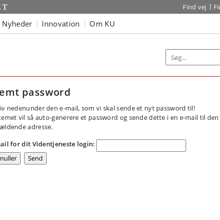
Find vej
F
Nyheder
Innovation
Om KU
emt password
iv nedenunder den e-mail, som vi skal sende et nyt password til!
temet vil så auto-generere et password og sende dette i en e-mail til den
ældende adresse.
ail for dit Videntjeneste login: