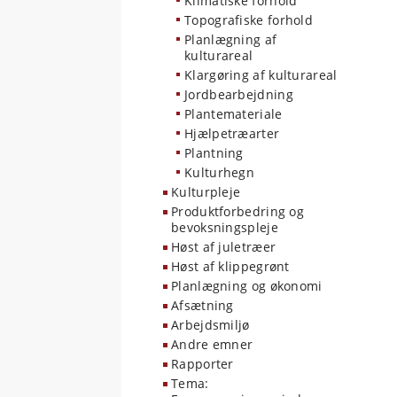
Klimatiske forhold
Topografiske forhold
Planlægning af
kulturareal
Klargøring af kulturareal
Jordbearbejdning
Plantemateriale
Hjælpetræarter
Plantning
Kulturhegn
Kulturpleje
Produktforbedring og
bevoksningspleje
Høst af juletræer
Høst af klippegrønt
Planlægning og økonomi
Afsætning
Arbejdsmiljø
Andre emner
Rapporter
Tema: