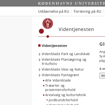
Start
Uddannelse på KU
Forskning på KU
Videntjenesten
Gl
Videntjenesten
Ang
Videnblade Park og Landskab
Sys
Videnblade Planlægning og
påg
Friluftsliv
E-m
Videnblade Skov og Natur
Videnblade Pyntegrønt
Alle Videnblade
Træarter og
proveniensforhold
Arealvalg og kulturteknik
Jordbundsforhold