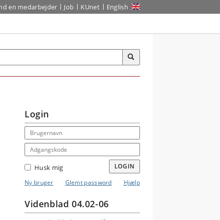
ind en medarbejder
Job
KUnet
English
Login
Email address
Adgangskode
LOGIN
Husk mig
Ny bruger
Glemt password
Hjælp
Videnblad 04.02-06