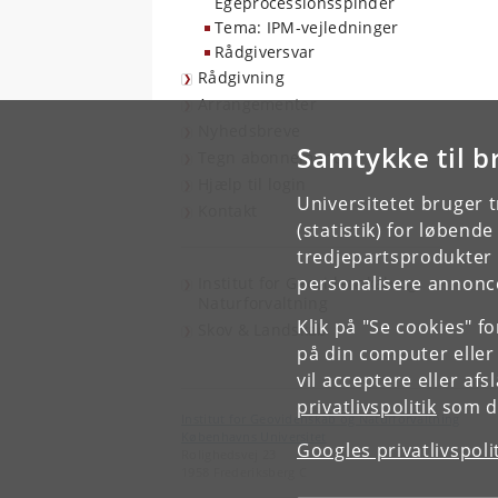
Egeprocessionsspinder
Tema: IPM-vejledninger
Rådgiversvar
Rådgivning
Arrangementer
Nyhedsbreve
Samtykke til b
Tegn abonnement
Hjælp til login
Universitetet bruger 
Kontakt
(statistik) for løbend
tredjepartsprodukter t
personalisere annonce
Institut for Geovidenskab og
Naturforvaltning
Klik på "Se cookies" f
Skov & Landskab
på din computer eller
vil acceptere eller af
privatlivspolitik
som du
Institut for Geovidenskab og Naturforvaltning
Københavns Universitet
Googles privatlivspoli
Rolighedsvej 23
1958 Frederiksberg C