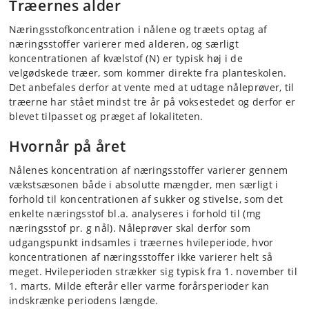
Træernes alder
Næringsstofkoncentration i nålene og træets optag af
næringsstoffer varierer med alderen, og særligt
koncentrationen af kvælstof (N) er typisk høj i de
velgødskede træer, som kommer direkte fra planteskolen.
Det anbefales derfor at vente med at udtage nåleprøver, til
træerne har stået mindst tre år på voksestedet og derfor er
blevet tilpasset og præget af lokaliteten.
Hvornår på året
Nålenes koncentration af næringsstoffer varierer gennem
vækstsæsonen både i absolutte mængder, men særligt i
forhold til koncentrationen af sukker og stivelse, som det
enkelte næringsstof bl.a. analyseres i forhold til (mg
næringsstof pr. g nål). Nåleprøver skal derfor som
udgangspunkt indsamles i træernes hvileperiode, hvor
koncentrationen af næringsstoffer ikke varierer helt så
meget. Hvileperioden strækker sig typisk fra 1. november til
1. marts. Milde efterår eller varme forårsperioder kan
indskrænke periodens længde.