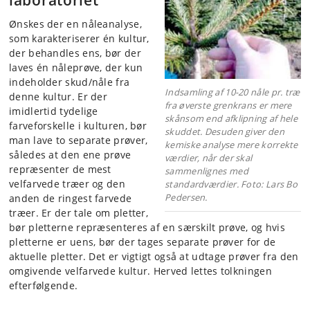
laboratoriet
Ønskes der en nåleanalyse,
som karakteriserer én kultur,
der behandles ens, bør der
laves én nåleprøve, der kun
indeholder skud/nåle fra
Indsamling af 10-20 nåle pr. træ
denne kultur. Er der
fra øverste grenkrans er mere
imidlertid tydelige
skånsom end afklipning af hele
farveforskelle i kulturen, bør
skuddet. Desuden giver den
man lave to separate prøver,
kemiske analyse mere korrekte
således at den ene prøve
værdier, når der skal
repræsenter de mest
sammenlignes med
velfarvede træer og den
standardværdier. Foto: Lars Bo
Pedersen.
anden de ringest farvede
træer. Er der tale om pletter,
bør pletterne repræsenteres af en særskilt prøve, og hvis
pletterne er uens, bør der tages separate prøver for de
aktuelle pletter. Det er vigtigt også at udtage prøver fra den
omgivende velfarvede kultur. Herved lettes tolkningen
efterfølgende.