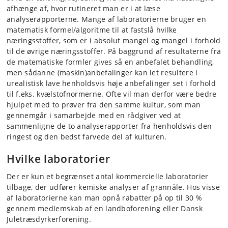
afhænge af, hvor rutineret man er i at læse
analyserapporterne. Mange af laboratorierne bruger en
matematisk formel/algoritme til at fastslå hvilke
næringsstoffer, som er i absolut mangel og mangel i forhold
til de øvrige næringsstoffer. På baggrund af resultaterne fra
de matematiske formler gives så en anbefalet behandling,
men sådanne (maskin)anbefalinger kan let resultere i
urealistisk lave henholdsvis høje anbefalinger set i forhold
til f.eks. kvælstofnormerne. Ofte vil man derfor være bedre
hjulpet med to prøver fra den samme kultur, som man
gennemgår i samarbejde med en rådgiver ved at
sammenligne de to analyserapporter fra henholdsvis den
ringest og den bedst farvede del af kulturen.
Hvilke laboratorier
Der er kun et begrænset antal kommercielle laboratorier
tilbage, der udfører kemiske analyser af grannåle. Hos visse
af laboratorierne kan man opnå rabatter på op til 30 %
gennem medlemskab af en landboforening eller Dansk
Juletræsdyrkerforening.