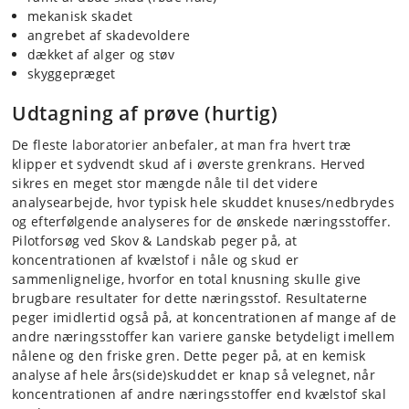
mekanisk skadet
angrebet af skadevoldere
dækket af alger og støv
skyggepræget
Udtagning af prøve (hurtig)
De fleste laboratorier anbefaler, at man fra hvert træ
klipper et sydvendt skud af i øverste grenkrans. Herved
sikres en meget stor mængde nåle til det videre
analysearbejde, hvor typisk hele skuddet knuses/nedbrydes
og efterfølgende analyseres for de ønskede næringsstoffer.
Pilotforsøg ved Skov & Landskab peger på, at
koncentrationen af kvælstof i nåle og skud er
sammenlignelige, hvorfor en total knusning skulle give
brugbare resultater for dette næringsstof. Resultaterne
peger imidlertid også på, at koncentrationen af mange af de
andre næringsstoffer kan variere ganske betydeligt imellem
nålene og den friske gren. Dette peger på, at en kemisk
analyse af hele års(side)skuddet er knap så velegnet, når
koncentrationen af andre næringsstoffer end kvælstof skal