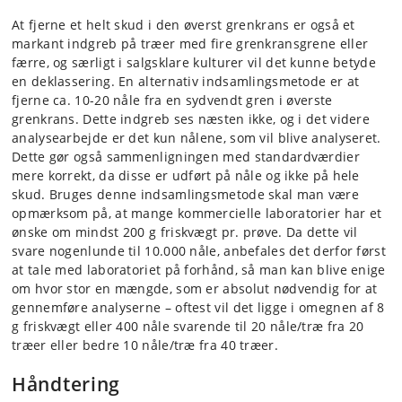
At fjerne et helt skud i den øverst grenkrans er også et
markant indgreb på træer med fire grenkransgrene eller
færre, og særligt i salgsklare kulturer vil det kunne betyde
en deklassering. En alternativ indsamlingsmetode er at
fjerne ca. 10-20 nåle fra en sydvendt gren i øverste
grenkrans. Dette indgreb ses næsten ikke, og i det videre
analysearbejde er det kun nålene, som vil blive analyseret.
Dette gør også sammenligningen med standardværdier
mere korrekt, da disse er udført på nåle og ikke på hele
skud. Bruges denne indsamlingsmetode skal man være
opmærksom på, at mange kommercielle laboratorier har et
ønske om mindst 200 g friskvægt pr. prøve. Da dette vil
svare nogenlunde til 10.000 nåle, anbefales det derfor først
at tale med laboratoriet på forhånd, så man kan blive enige
om hvor stor en mængde, som er absolut nødvendig for at
gennemføre analyserne – oftest vil det ligge i omegnen af 8
g friskvægt eller 400 nåle svarende til 20 nåle/træ fra 20
træer eller bedre 10 nåle/træ fra 40 træer.
Håndtering