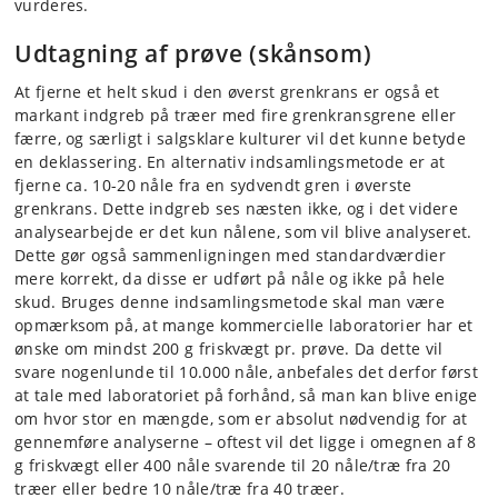
vurderes.
Udtagning af prøve (skånsom)
At fjerne et helt skud i den øverst grenkrans er også et
markant indgreb på træer med fire grenkransgrene eller
færre, og særligt i salgsklare kulturer vil det kunne betyde
en deklassering. En alternativ indsamlingsmetode er at
fjerne ca. 10-20 nåle fra en sydvendt gren i øverste
grenkrans. Dette indgreb ses næsten ikke, og i det videre
analysearbejde er det kun nålene, som vil blive analyseret.
Dette gør også sammenligningen med standardværdier
mere korrekt, da disse er udført på nåle og ikke på hele
skud. Bruges denne indsamlingsmetode skal man være
opmærksom på, at mange kommercielle laboratorier har et
ønske om mindst 200 g friskvægt pr. prøve. Da dette vil
svare nogenlunde til 10.000 nåle, anbefales det derfor først
at tale med laboratoriet på forhånd, så man kan blive enige
om hvor stor en mængde, som er absolut nødvendig for at
gennemføre analyserne – oftest vil det ligge i omegnen af 8
g friskvægt eller 400 nåle svarende til 20 nåle/træ fra 20
træer eller bedre 10 nåle/træ fra 40 træer.