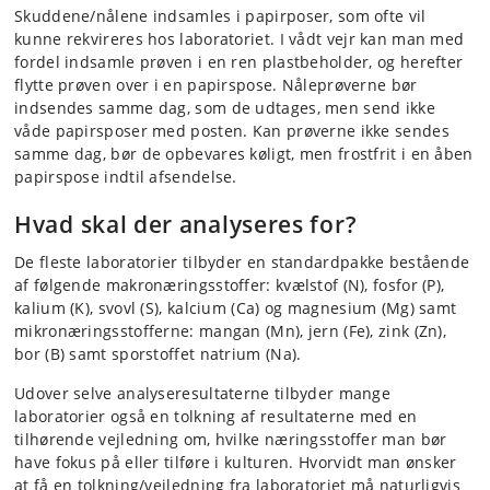
Skuddene/nålene indsamles i papirposer, som ofte vil
kunne rekvireres hos laboratoriet. I vådt vejr kan man med
fordel indsamle prøven i en ren plastbeholder, og herefter
flytte prøven over i en papirspose. Nåleprøverne bør
indsendes samme dag, som de udtages, men send ikke
våde papirsposer med posten. Kan prøverne ikke sendes
samme dag, bør de opbevares køligt, men frostfrit i en åben
papirspose indtil afsendelse.
Hvad skal der analyseres for?
De fleste laboratorier tilbyder en standardpakke bestående
af følgende makronæringsstoffer: kvælstof (N), fosfor (P),
kalium (K), svovl (S), kalcium (Ca) og magnesium (Mg) samt
mikronæringsstofferne: mangan (Mn), jern (Fe), zink (Zn),
bor (B) samt sporstoffet natrium (Na).
Udover selve analyseresultaterne tilbyder mange
laboratorier også en tolkning af resultaterne med en
tilhørende vejledning om, hvilke næringsstoffer man bør
have fokus på eller tilføre i kulturen. Hvorvidt man ønsker
at få en tolkning/vejledning fra laboratoriet må naturligvis