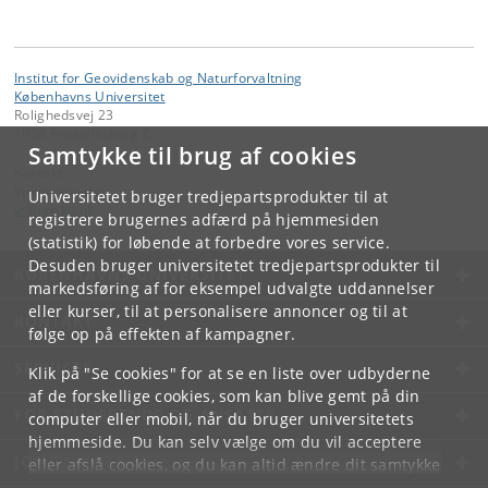
Institut for Geovidenskab og Naturforvaltning
Københavns Universitet
Rolighedsvej 23
1958 Frederiksberg C
Samtykke til brug af cookies
Kontakt:
Videntjenesten
Universitetet bruger tredjepartsprodukter til at
vt
@
ign
.
ku
.
dk
registrere brugernes adfærd på hjemmesiden
(statistik) for løbende at forbedre vores service.
Desuden bruger universitetet tredjepartsprodukter til
KØBENHAVNS UNIVERSITET
markedsføring af for eksempel udvalgte uddannelser
eller kurser, til at personalisere annoncer og til at
KONTAKT
følge op på effekten af kampagner.
SERVICES
Klik på "Se cookies" for at se en liste over udbyderne
af de forskellige cookies, som kan blive gemt på din
FOR STUDERENDE OG ANSATTE
computer eller mobil, når du bruger universitetets
hjemmeside. Du kan selv vælge om du vil acceptere
JOB OG KARRIERE
eller afslå cookies, og du kan altid ændre dit samtykke
under
Cookie- og privatlivspolitik
som du finder i