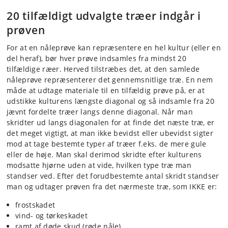
20 tilfældigt udvalgte træer indgår i
prøven
For at en nåleprøve kan repræsentere en hel kultur (eller en
del heraf), bør hver prøve indsamles fra mindst 20
tilfældige ræer. Herved tilstræbes det, at den samlede
nåleprøve repræsenterer det gennemsnitlige træ. En nem
måde at udtage materiale til en tilfældig prøve på, er at
udstikke kulturens længste diagonal og så indsamle fra 20
jævnt fordelte træer langs denne diagonal. Når man
skridter ud langs diagonalen for at finde det næste træ, er
det meget vigtigt, at man ikke bevidst eller ubevidst sigter
mod at tage bestemte typer af træer f.eks. de mere gule
eller de høje. Man skal derimod skridte efter kulturens
modsatte hjørne uden at vide, hvilken type træ man
standser ved. Efter det forudbestemte antal skridt standser
man og udtager prøven fra det nærmeste træ, som IKKE er:
frostskadet
vind- og tørkeskadet
ramt af døde skud (røde nåle)