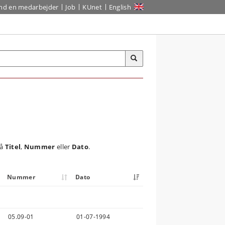
ind en medarbejder
Job
KUnet
English
på
Titel
,
Nummer
eller
Dato
.
Nummer
Dato
05.09-01
01-07-1994