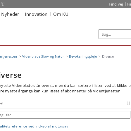
Find vej
F
Nyheder
Innovation
Om KU
ntjenesten
Videnblade Skov og Natur
Bevoksningspleje
Diverse
iverse
nyeste Videnblade står øverst, men du kan sortere i listen ved at klikke 
tre nyeste årgange kan kun læses af abonnenter på Videntjenesten.
tel
alitetsreference ved indkøb af motorsav