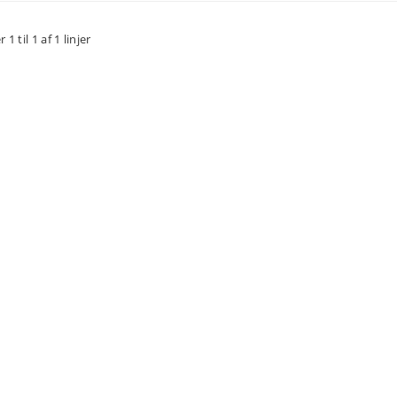
r 1 til 1 af 1 linjer