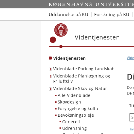
Start
Uddannelse på KU
Forskning på KU
Videntjenesten
Videntjenesten
Vide
Videnblade Park og Landskab
D
Videnblade Planlægning og
Friluftsliv
De 
Videnblade Skov og Natur
De 
Alle Videnblade
Skovdesign
Ti
Foryngelse og kultur
Bevoksningspleje
Generelt
Udrensning
Kv