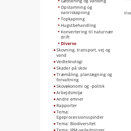
Gødskning og vanding
Opstamning og
vanriskapning
Vise
Topkapning
Hugstbehandling
Konvertering til naturnær
drift
Diverse
Skovning, transport, vej og
vand
Vedteknologi
Skader på skov
Træmåling, planlægning og
forvaltning
Skovøkonomi og -politik
Arbejdsmiljø
Andre emner
Rapporter
Tema:
Egeprocessionsspinder
Tema: Biodiversitet
Tema: IPM-vejledninger