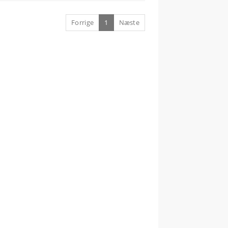
Forrige
1
Næste