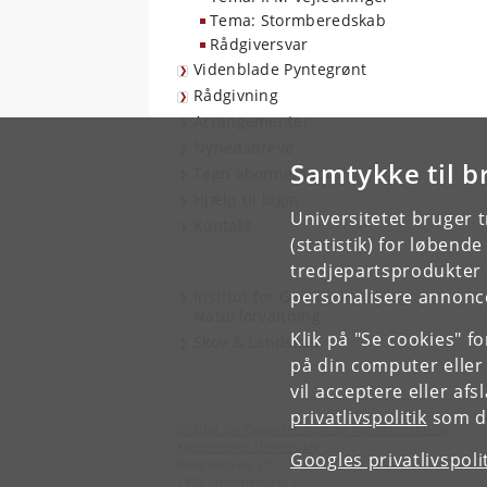
Tema: Stormberedskab
Rådgiversvar
Videnblade Pyntegrønt
Rådgivning
Arrangementer
Nyhedsbreve
Samtykke til b
Tegn abonnement
Hjælp til login
Universitetet bruger 
Kontakt
(statistik) for løbend
tredjepartsprodukter t
personalisere annonce
Institut for Geovidenskab og
Naturforvaltning
Klik på "Se cookies" f
Skov & Landskab
på din computer eller
vil acceptere eller af
privatlivspolitik
som du
Institut for Geovidenskab og Naturforvaltning
Københavns Universitet
Googles privatlivspoli
Rolighedsvej 23
1958 Frederiksberg C