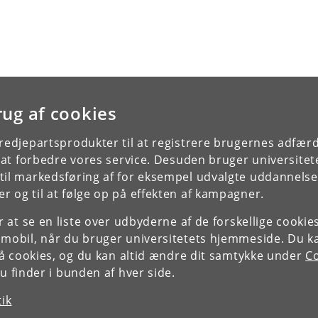
rug af cookies
tredjepartsprodukter til at registrere brugernes adfæ
e at forbedre vores service. Desuden bruger universitet
il markedsføring af for eksempel udvalgte uddannelser e
r og til at følge op på effekten af kampagner.
or at se en liste over udbyderne af de forskellige cooki
 mobil, når du bruger universitetets hjemmeside. Du k
slå cookies, og du kan altid ændre dit samtykke under
Co
 finder i bunden af hver side.
tik