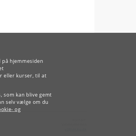
rd på hjemmesiden
et
ller kurser, til at
es, som kan blive gemt
an selv vælge om du
okie- og
Kontakt:
Videntjenesten
vt
@
ign
.
ku
.
dk