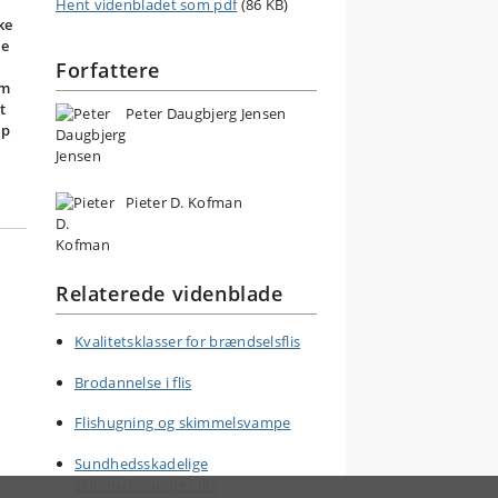
Hent videnbladet som pdf
(86 KB)
ke
De
Forfattere
em
t
Peter Daugbjerg Jensen
lp
Pieter D. Kofman
Relaterede videnblade
Kvalitetsklasser for brændselsflis
Brodannelse i flis
Flishugning og skimmelsvampe
Sundhedsskadelige
skimmelsvampe i flis