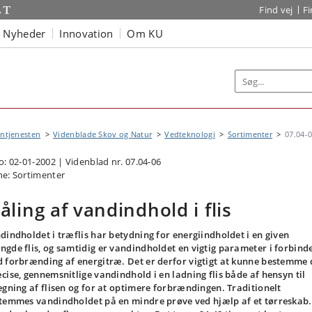
Find vej
F
Nyheder
Innovation
Om KU
ntjenesten
Videnblade Skov og Natur
Vedteknologi
Sortimenter
07.04-
o: 02-01-2002 | Videnblad nr. 07.04-06
e: Sortimenter
åling af vandindhold i flis
dindholdet i træflis har betydning for energiindholdet i en given
gde flis, og samtidig er vandindholdet en vigtig parameter i forbind
 forbrænding af energitræ. Det er derfor vigtigt at kunne bestemme 
cise, gennemsnitlige vandindhold i en ladning flis både af hensyn til
egning af flisen og for at optimere forbrændingen. Traditionelt
temmes vandindholdet på en mindre prøve ved hjælp af et tørreskab.