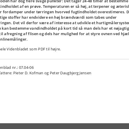
oden har dog flere svage punkter: Det tager 24-48 timer at bestemme
tindholdet af en prøve. Temperaturen er så høj, at terpener og æteris
er fordamper under tørringen hvorved fugtindholdet overestimeres. 
gtige stoffer har endvidere en høj brændværdi som tabes under
ringen. Det vil derfor være af interesse at udvikle et hurtigmålersyst
 kan bestemme vandindholdet på kort tid så man dels har et nøjagtig
 til afregning af flisen og dels har mulighed for at styre ovnen ved hjæ
onlinemålinger.
hele Videnbladet som PDF til højre.
enblad nr.: 07.04-06
fattere: Pieter D. Kofman og Peter Daugbjerg Jensen