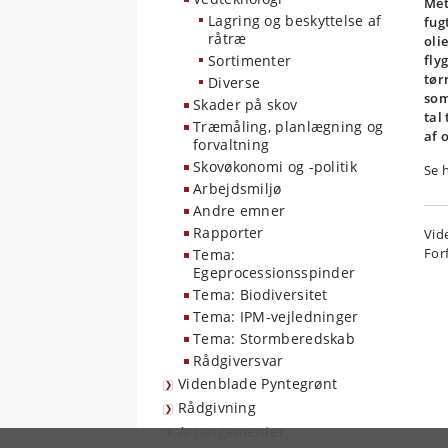
Met
Lagring og beskyttelse af
fug
råtræ
oli
Sortimenter
fly
tør
Diverse
som
Skader på skov
tal
Træmåling, planlægning og
af 
forvaltning
Skovøkonomi og -politik
Se 
Arbejdsmiljø
Andre emner
Rapporter
Vid
For
Tema:
Egeprocessionsspinder
Tema: Biodiversitet
Tema: IPM-vejledninger
Tema: Stormberedskab
Rådgiversvar
Videnblade Pyntegrønt
Rådgivning
Arrangementer