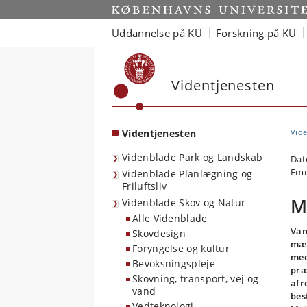
Start
Uddannelse på KU
Forskning på KU
Videntjenesten
Videntjenesten
Vide
Videnblade Park og Landskab
Dat
Emn
Videnblade Planlægning og
Friluftsliv
M
Videnblade Skov og Natur
Alle Videnblade
Van
Skovdesign
mæn
Foryngelse og kultur
med
Bevoksningspleje
præ
Skovning, transport, vej og
afr
vand
bes
Vedteknologi