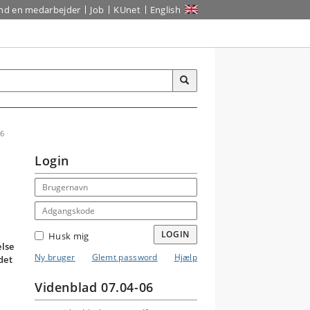
ind en medarbejder
Job
KUnet
English
06
Login
Email address
Adgangskode
LOGIN
Husk mig
else
Ny bruger
Glemt password
Hjælp
det
Videnblad 07.04-06