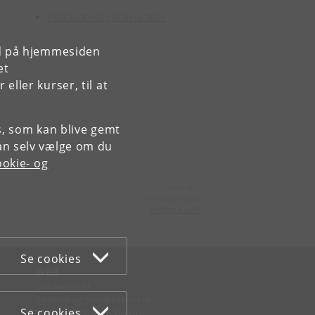
Flishåndtering kræver filtre
rd på hjemmesiden
et
ller kurser, til at
es, som kan blive gemt
an selv vælge om du
okie- og
Kontakt:
Videntjenesten
vt
@
ign
.
ku
.
dk
Se cookies
WEB
Om websitet
Cookies og privatlivspolitik
Se cookies
Tilgængelighedserklæring