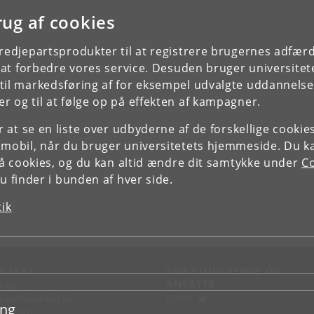
rug af cookies
tredjepartsprodukter til at registrere brugernes adfæ
e at forbedre vores service. Desuden bruger universitet
il markedsføring af for eksempel udvalgte uddannelser e
r og til at følge op på effekten af kampagner.
or at se en liste over udbyderne af de forskellige cooki
 mobil, når du bruger universitetets hjemmeside. Du k
slå cookies, og du kan altid ændre dit samtykke under
Co
 finder i bunden af hver side.
tik
NTAKT
FOR STUDERENDE OG
ANSATTE
d vej
KUnet
d en medarbejder
ing
takt KU