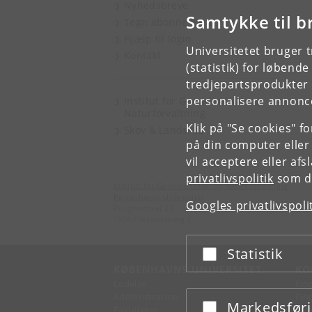
Nyhedsbreve
Samtykke til b
Tegn abonnement
Hjælp til login
Universitetet bruger 
Kontakt
(statistik) for løbend
tredjepartsprodukter t
personalisere annonce
Institut for Geovidenskab og
Naturforvaltning
Klik på "Se cookies" f
Skov & Landskab
på din computer eller
vil acceptere eller af
privatlivspolitik
som du
Institut for Geovidenskab og Naturforvaltning
Københavns Universitet
Googles privatlivspoli
Rolighedsvej 23
1958 Frederiksberg C
Statistik
Acceptér eller afslå
KØBENHAVNS UNIVERSITET
KO
Ledelse
Fin
Administration
Fin
Markedsfør
Acceptér eller afslå
Fakulteter
Kon