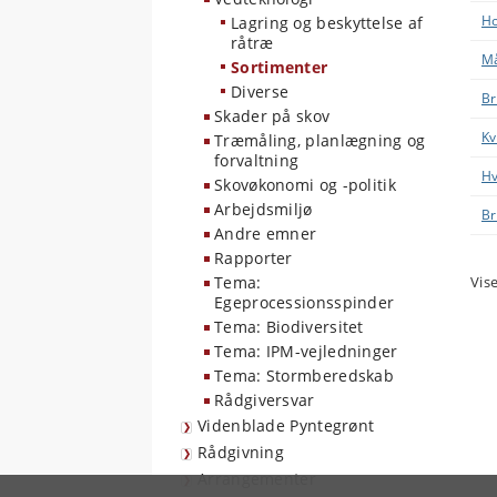
Ho
Lagring og beskyttelse af
råtræ
Må
Sortimenter
Diverse
Br
Skader på skov
Kv
Træmåling, planlægning og
forvaltning
Hv
Skovøkonomi og -politik
Arbejdsmiljø
B
Andre emner
Rapporter
Vise
Tema:
Egeprocessionsspinder
Tema: Biodiversitet
Tema: IPM-vejledninger
Tema: Stormberedskab
Rådgiversvar
Videnblade Pyntegrønt
Rådgivning
Arrangementer