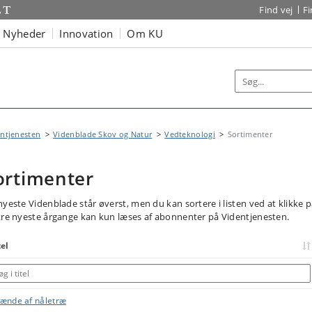
Find vej
F
Nyheder
Innovation
Om KU
ntjenesten
Videnblade Skov og Natur
Vedteknologi
Sortimenter
ortimenter
nyeste Videnblade står øverst, men du kan sortere i listen ved at klikke 
tre nyeste årgange kan kun læses af abonnenter på Videntjenesten.
tel
ænde af nåletræ