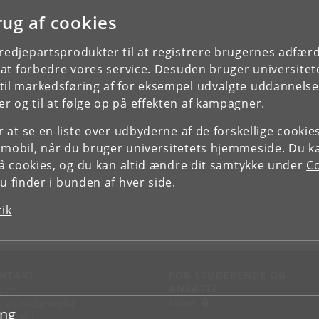
rug af cookies
tredjepartsprodukter til at registrere brugernes adfæ
e at forbedre vores service. Desuden bruger universitet
il markedsføring af for eksempel udvalgte uddannelser e
r og til at følge op på effekten af kampagner.
or at se en liste over udbyderne af de forskellige cooki
 mobil, når du bruger universitetets hjemmeside. Du k
slå cookies, og du kan altid ændre dit samtykke under
Co
 finder i bunden af hver side.
tik
NTAKT
FOR STUDERENDE OG
ANSATTE
d vej
KUnet
d en medarbejder
ing
takt KU