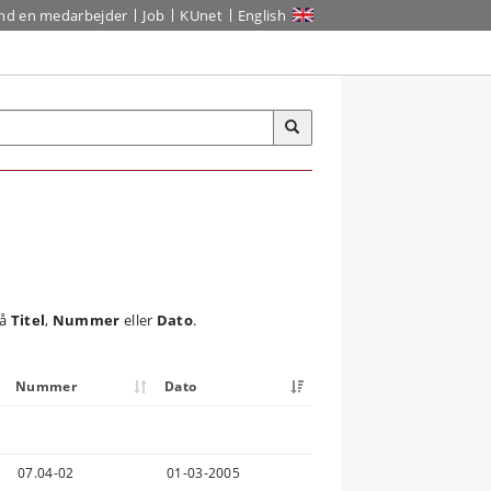
ind en medarbejder
Job
KUnet
English
på
Titel
,
Nummer
eller
Dato
.
Nummer
Dato
07.04-02
01-03-2005