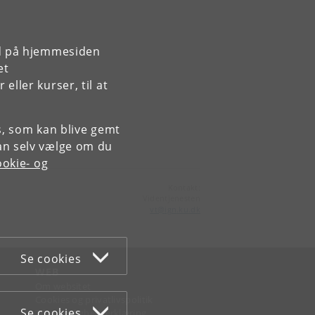
rd på hjemmesiden
et
ller kurser, til at
es, som kan blive gemt
an selv vælge om du
okie- og
Kontakt:
Videntjenesten
vt
@
ign
.
ku
.
dk
Se cookies
WEB
Om websitet
Cookies og privatlivspolitik
Se cookies
Tilgængelighedserklæring