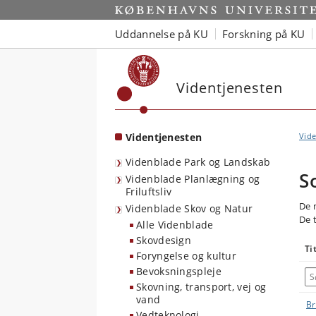
Start
Uddannelse på KU
Forskning på KU
Videntjenesten
Videntjenesten
Vide
Videnblade Park og Landskab
S
Videnblade Planlægning og
Friluftsliv
De 
Videnblade Skov og Natur
De 
Alle Videnblade
Skovdesign
Ti
Foryngelse og kultur
Bevoksningspleje
Skovning, transport, vej og
vand
Br
Vedteknologi