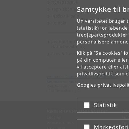
Nyhedsbreve
Samtykke til b
Tegn abonnement
Hjælp til login
Universitetet bruger 
Kontakt
(statistik) for løbend
tredjepartsprodukter t
personalisere annonce
Institut for Geovidenskab og
Naturforvaltning
Klik på "Se cookies" f
Skov & Landskab
på din computer eller
vil acceptere eller af
privatlivspolitik
som du
Institut for Geovidenskab og Naturforvaltning
Københavns Universitet
Googles privatlivspoli
Rolighedsvej 23
1958 Frederiksberg C
Statistik
Acceptér eller afslå
KØBENHAVNS UNIVERSITET
KO
Ledelse
Fin
Administration
Fin
Markedsfør
Acceptér eller afslå
Fakulteter
Kon