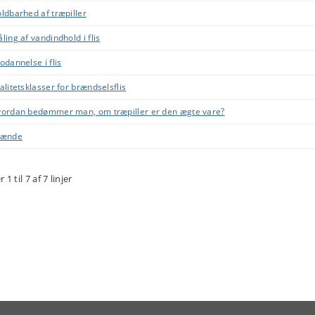
ldbarhed af træpiller
ling af vandindhold i flis
odannelse i flis
alitetsklasser for brændselsflis
ordan bedømmer man, om træpiller er den ægte vare?
rænde
r 1 til 7 af 7 linjer