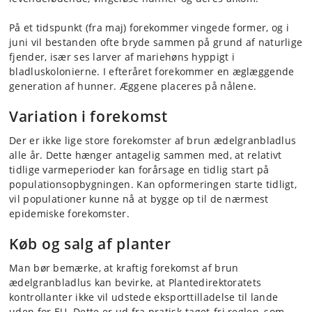
På et tidspunkt (fra maj) forekommer vingede former, og i
juni vil bestanden ofte bryde sammen på grund af naturlige
fjender, især ses larver af mariehøns hyppigt i
bladluskolonierne. I efteråret forekommer en æglæggende
generation af hunner. Æggene placeres på nålene.
Variation i forekomst
Der er ikke lige store forekomster af brun ædelgranbladlus
alle år. Dette hænger antagelig sammen med, at relativt
tidlige varmeperioder kan forårsage en tidlig start på
populationsopbygningen. Kan opformeringen starte tidligt,
vil populationer kunne nå at bygge op til de nærmest
epidemiske forekomster.
Køb og salg af planter
Man bør bemærke, at kraftig forekomst af brun
ædelgranbladlus kan bevirke, at Plantedirektoratets
kontrollanter ikke vil udstede eksporttilladelse til lande
uden for EU. Dette er ud fra pratisk-taget-fri reglen, som