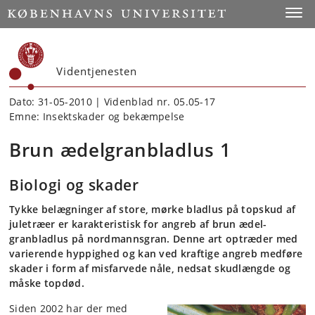
Start
Toggl
Videntjenesten
Dato: 31-05-2010 | Videnblad nr. 05.05-17
Emne: Insektskader og bekæmpelse
Brun ædelgranbladlus 1
Biologi og skader
Tykke belægninger af store, mørke bladlus på topskud af
juletræer er karakteristisk for angreb af brun ædel­­
granbladlus på nordmannsgran. Denne art optræder med
varierende hyppighed og kan ved kraftige angreb medføre
skader i form af misfarvede nåle, nedsat skudlængde og
måske topdød.
Siden 2002 har der med