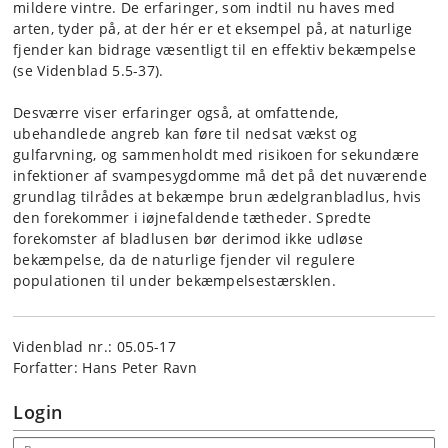
mildere vintre. De erfaringer, som indtil nu haves med
arten, tyder på, at der hér er et eksempel på, at naturlige
fjender kan bidrage væsentligt til en effektiv bekæmpelse
(se Videnblad 5.5-37).
Desværre viser erfaringer også, at omfattende,
ubehandlede angreb kan føre til nedsat vækst og
gulfarvning, og sammenholdt med risikoen for sekundære
infektioner af svampe­sygdomme må det på det nuværende
grundlag tilrådes at bekæmpe brun ædelgranbladlus, hvis
den forekommer i iøjnefaldende tætheder. Spredte
forekomster af bladlusen bør derimod ikke udløse
bekæmpelse, da de naturlige fjender vil regulere
populationen til under bekæmpelsestærsklen.
Videnblad nr.: 05.05-17
Forfatter: Hans Peter Ravn
Login
Email address