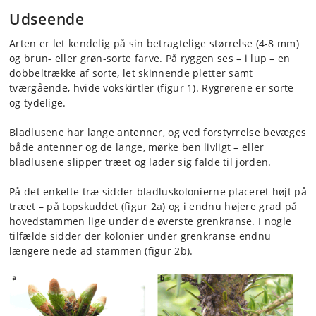
Udseende
Arten er let kendelig på sin betragtelige størrelse (4-8 mm)
og brun- eller grøn-sorte farve. På ryggen ses – i lup – en
dobbeltrække af sorte, let skinnende pletter samt
tværgående, hvide vokskirtler (figur 1). Rygrørene er sorte
og tydelige.
Bladlusene har lange antenner, og ved forstyrrelse bevæges
både anten­ner og de lange, mørke ben livligt – eller
bladlusene slipper træet og lader sig falde til jorden.
På det enkelte træ sidder bladluskolonierne placeret højt på
træet – på topskuddet (figur 2a) og i endnu højere grad på
hovedstammen lige under de øverste grenkranse. I nogle
tilfælde sidder der kolonier under grenkranse endnu
længere nede ad stammen (figur 2b).