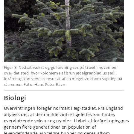
Figur 3. Nedsat vækst og gulfarvning ses på træet i november
over det sted, hvor kolonierne af brun ædelgranbladlus sad i
foråret og kan være et resultat af en meget voldsom sugning på
stammen. Foto: Hans Peter Ravn
Biologi
Overvintringen foregår normalt i æg-stadiet. Fra England
angives det, at der i milde vintre ligeledes kan findes
overvintrende voksne og nymfer. I løbet af foråret opbygges
gennem flere generationer en population af
levendefødende, vingeløse hunner og deres afkom.