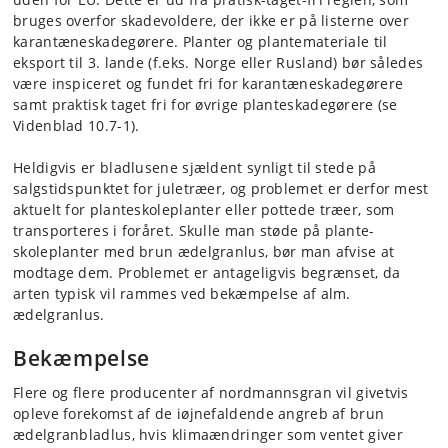
bruges overfor skadevoldere, der ikke er på listerne over
karantæneskadegørere. Planter og plantemateriale til
eksport til 3. lande (f.eks. Norge eller Rusland) bør således
være inspice­ret og fundet fri for karantæneskade­gø­rere
samt praktisk taget fri for øvrige planteskadegørere (se
Videnblad 10.7-1).
Heldigvis er bladlusene sjældent synligt til stede på
salgstidspunktet for juletræer, og problemet er derfor mest
aktuelt for planteskoleplanter eller pottede træer, som
transporteres i foråret. Skulle man støde på plante­
skoleplanter med brun ædelgranlus, bør man afvise at
modtage dem. Problemet er antageligvis begrænset, da
arten typisk vil rammes ved bekæmpelse af alm.
ædelgranlus.
Bekæmpelse
Flere og flere producenter af nordmannsgran vil givetvis
opleve forekomst af de iøjnefaldende angreb af brun
ædelgranbladlus, hvis klimaændringer som ventet giver