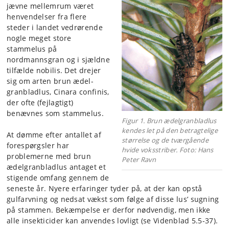
jævne mellemrum været
henvendelser fra flere
steder i landet vedrørende
nogle meget store
stammelus på
nordmannsgran og i sjældne
tilfælde nobilis. Det drejer
sig om arten brun ædel­
granblad­lus, Cinara confinis,
der ofte (fejlagtigt)
benævnes som stammelus.
Figur 1. Brun ædelgranbladlus
kendes let på den betragtelige
At dømme efter antallet af
størrelse og de tværgående
fore­spørg­s­­ler har
hvide voksstriber. Foto: Hans
problemerne med brun
Peter Ravn
ædelgranbladlus antaget et
stigende omfang gennem de
seneste år. Nyere erfaringer tyder på, at der kan opstå
gulfarvning og nedsat vækst som følge af disse lus’ sugning
på stammen. Bekæmpelse er derfor nødvendig, men ikke
alle insekticider kan anvendes lovligt (se Videnblad 5.5-37).