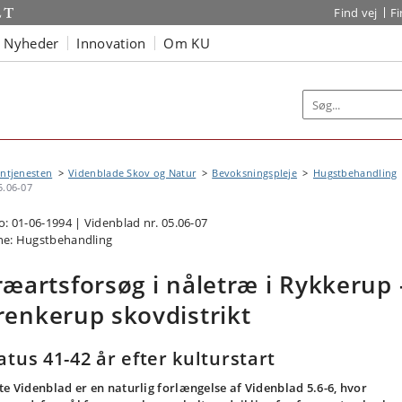
Find vej
F
Nyheder
Innovation
Om KU
ntjenesten
Videnblade Skov og Natur
Bevoksningspleje
Hugstbehandling
5.06-07
o: 01-06-1994 | Videnblad nr. 05.06-07
e: Hugstbehandling
ræartsforsøg i nåletræ i Rykkerup 
renkerup skovdistrikt
atus 41-42 år efter kulturstart
te Videnblad er en naturlig forlængelse af Videnblad 5.6-6, hvor