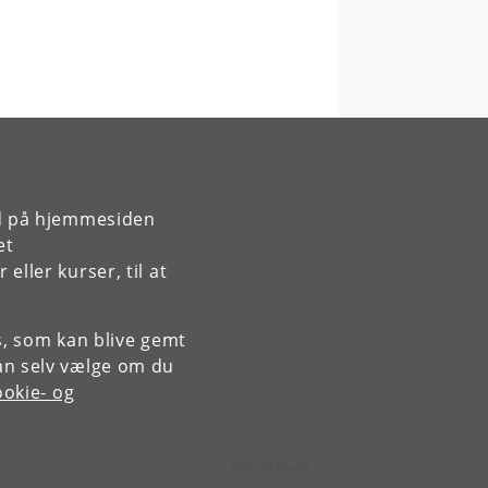
rd på hjemmesiden
et
ller kurser, til at
es, som kan blive gemt
an selv vælge om du
okie- og
Kontakt:
Videntjenesten
vt
@
ign
.
ku
.
dk