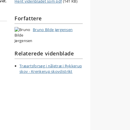
vet.
Hent videnbladet som pdf
(141 KB)
Forfattere
Bruno Bilde Jørgensen
Relaterede videnblade
Træartsforsøg i nåletræ i Rykkerup
skov - Krenkerup skovdistrikt