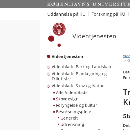
Start
Uddannelse på KU
Forskning på KU
Videntjenesten
Videntjenesten
Vide
0
Videnblade Park og Landskab
Dat
Videnblade Planlægning og
Emn
Friluftsliv
Videnblade Skov og Natur
T
Alle Videnblade
Skovdesign
K
Foryngelse og kultur
Bevoksningspleje
St
Generelt
Udrensning
Det