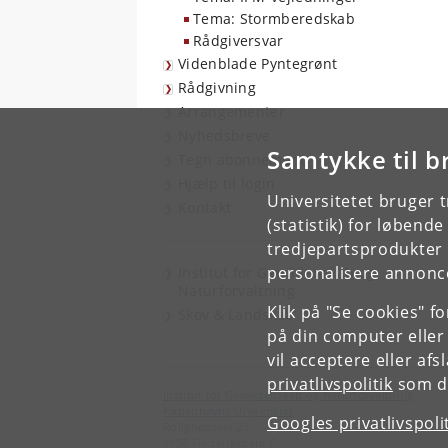
Tema: Stormberedskab
Rådgiversvar
Videnblade Pyntegrønt
Rådgivning
Arrangementer
Nyhedsbreve
Samtykke til b
Tegn abonnement
Hjælp til login
Universitetet bruger 
Kontakt
(statistik) for løbend
tredjepartsprodukter t
personalisere annonce
Institut for Geovidenskab og
Naturforvaltning
Klik på "Se cookies" f
Skov & Landskab
på din computer eller
vil acceptere eller af
privatlivspolitik
som du
Institut for Geovidenskab og Naturforvaltning
Københavns Universitet
Googles privatlivspoli
Rolighedsvej 23
1958 Frederiksberg C