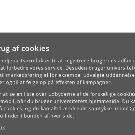
rug af cookies
tredjepartsprodukter til at registrere brugernes adfæ
e at forbedre vores service. Desuden bruger universitet
il markedsføring af for eksempel udvalgte uddannelser e
r og til at følge op på effekten af kampagner.
or at se en liste over udbyderne af de forskellige cooki
 mobil, når du bruger universitetets hjemmeside. Du k
slå cookies, og du kan altid ændre dit samtykke under
Co
 finder i bunden af hver side.
tik