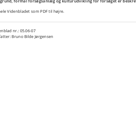
grund, formål forsøgsanlæg og kulturudvikling for forsøget er beskre
hele Videnbladet som PDF til højre.
enblad nr.: 05.06-07
fatter: Bruno Bilde Jørgensen