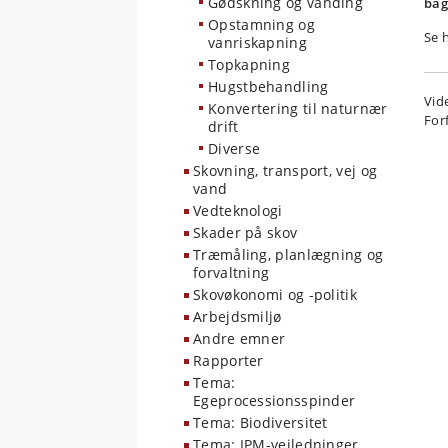
Gødskning og vanding
bag
Opstamning og
Se 
vanriskapning
Topkapning
Hugstbehandling
Vid
Konvertering til naturnær
For
drift
Diverse
Skovning, transport, vej og
vand
Vedteknologi
Skader på skov
Træmåling, planlægning og
forvaltning
Skovøkonomi og -politik
Arbejdsmiljø
Andre emner
Rapporter
Tema:
Egeprocessionsspinder
Tema: Biodiversitet
Tema: IPM-vejledninger