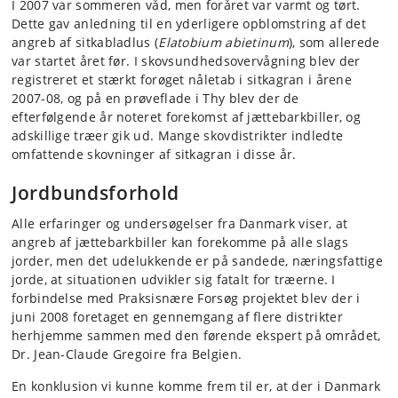
I 2007 var sommeren våd, men foråret var varmt og tørt.
Dette gav anledning til en yderligere opblomstring af det
angreb af sitkabladlus (
Elatobium abietinum
), som allerede
var startet året før. I skovsundhedsovervågning blev der
registreret et stærkt forøget nåletab i sitkagran i årene
2007-08, og på en prøveflade i Thy blev der de
efterfølgende år noteret forekomst af jættebarkbiller, og
adskillige træer gik ud. Mange skovdistrikter indledte
omfattende skovninger af sitkagran i disse år.
Jordbundsforhold
Alle erfaringer og undersøgelser fra Danmark viser, at
angreb af jættebarkbiller kan forekomme på alle slags
jorder, men det udelukkende er på sandede, næringsfattige
jorde, at situationen udvikler sig fatalt for træerne. I
forbindelse med Praksisnære Forsøg projektet blev der i
juni 2008 foretaget en gennemgang af flere distrikter
herhjemme sammen med den førende ekspert på området,
Dr. Jean-Claude Gregoire fra Belgien.
En konklusion vi kunne komme frem til er, at der i Danmark