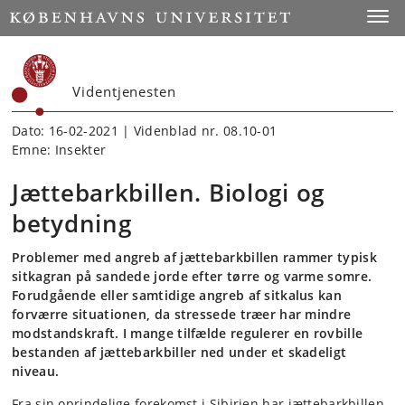
Start
Toggl
Videntjenesten
Dato: 16-02-2021 | Videnblad nr. 08.10-01
Emne: Insekter
Jættebarkbillen. Biologi og
betydning
Problemer med angreb af jættebarkbillen rammer typisk
sitkagran på sandede jorde efter tørre og varme somre.
Forudgående eller samtidige angreb af sitkalus kan
forværre situationen, da stressede træer har mindre
modstandskraft. I mange tilfælde regulerer en rovbille
bestanden af jættebarkbiller ned under et skadeligt
niveau.
Fra sin oprindelige forekomst i Sibirien har jættebarkbillen