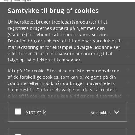
1958 Frederiksberg C
Samtykke til brug af cookies
Kontakt:
Videntjenesten
Universitetet bruger tredjepartsprodukter til at
vt
@
ign
.
ku
.
dk
registrere brugernes adfærd på hjemmesiden
(statistik) for løbende at forbedre vores service.
Desuden bruger universitetet tredjepartsprodukter til
KØBENHAVNS UNIVERSITET
markedsføring af for eksempel udvalgte uddannelser
eller kurser, til at personalisere annoncer og til at
KONTAKT
følge op på effekten af kampagner.
SERVICES
Klik på "Se cookies" for at se en liste over udbyderne
af de forskellige cookies, som kan blive gemt på din
FOR STUDERENDE OG ANSATTE
computer eller mobil, når du bruger universitetets
hjemmeside. Du kan selv vælge om du vil acceptere
JOB OG KARRIERE
eller afslå cookies, og du kan altid ændre dit samtykke
under
Cookie- og privatlivspolitik
som du finder i
NØDSITUATIONER
bunden af hver side.
Acceptér eller afslå
Statistik
Se cookies
Googles privatlivspolitik
WEB
MØD KU PÅ