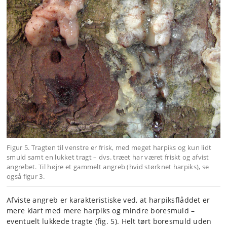
Figur 5. Tragten til venstre er frisk, med meget harpiks og kun lidt
smuld samt en lukket tragt – dvs. træet har været friskt og afvist
angrebet. Til højre et gammelt angreb (hvid størknet harpiks), se
også figur 3.
Afviste angreb er karakteristiske ved, at harpiksflåddet er
mere klart med mere harpiks og mindre boresmuld –
eventuelt lukkede tragte (fig. 5). Helt tørt boresmuld uden