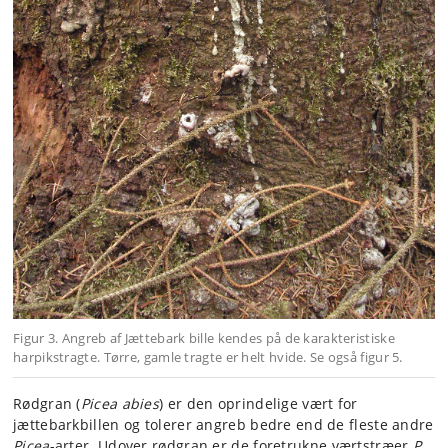
Figur 3. Angreb af Jættebark bille kendes på de karakteristiske
harpikstragte. Tørre, gamle tragte er helt hvide. Se også figur 5.
Rødgran (
Picea abies
) er den oprindelige vært for
jættebarkbillen og tolerer angreb bedre end de fleste andre
Picea
-arter. Udover rødgran er de foretrukne værtstræer
P.