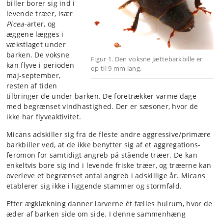
biller borer sig ind i
levende træer, især
Picea
-arter, og
æggene lægges i
vækstlaget under
barken. De voksne
Figur 1. Den voksne jættebarkbille er
kan flyve i perioden
op til 9 mm lang.
maj-september,
resten af tiden
tilbringer de under barken. De foretrækker varme dage
med begrænset vindhastighed. Der er sæsoner, hvor de
ikke har flyveaktivitet.
Micans adskiller sig fra de fleste andre aggressive/primære
barkbiller ved, at de ikke benytter sig af et aggregations-
feromon for samtidigt angreb på stående træer. De kan
enkeltvis bore sig ind i levende friske træer, og træerne kan
overleve et begrænset antal angreb i adskillige år. Micans
etablerer sig ikke i liggende stammer og stormfald.
Efter ægklækning danner larverne ét fælles hulrum, hvor de
æder af barken side om side. I denne sammenhæng