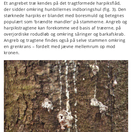
Et angrebet træ kendes på det tragtformede harpiksflåd,
der sidder omkring hunbillernes indboringshul (fig. 3). Den
størknede harpiks er blandet med boresmuld og betegnes
populært som 'brændte mandler' på stammerne. Angreb og
harpikstragtene kan forekomme ved basis af træerne, på
overjordiske rodudløb og omkring såringer og barkafskrab.
Angreb og tragtene findes også på selve stammen omkring
en grenkrans – fordelt med jævne mellemrum op mod
kronen.