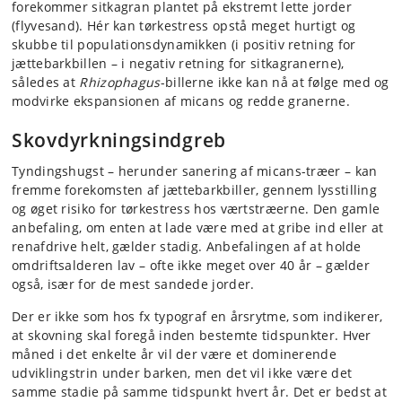
forekommer sitkagran plantet på ekstremt lette jorder
(flyvesand). Hér kan tørkestress opstå meget hurtigt og
skubbe til populationsdynamikken (i positiv retning for
jættebarkbillen – i negativ retning for sitkagranerne),
således at
Rhizophagus
-billerne ikke kan nå at følge med og
modvirke ekspansionen af micans og redde granerne.
Skovdyrkningsindgreb
Tyndingshugst – herunder sanering af micans-træer – kan
fremme forekomsten af jættebarkbiller, gennem lysstilling
og øget risiko for tørkestress hos værtstræerne. Den gamle
anbefaling, om enten at lade være med at gribe ind eller at
renafdrive helt, gælder stadig. Anbefalingen af at holde
omdriftsalderen lav – ofte ikke meget over 40 år – gælder
også, især for de mest sandede jorder.
Der er ikke som hos fx typograf en årsrytme, som indikerer,
at skovning skal foregå inden bestemte tidspunkter. Hver
måned i det enkelte år vil der være et dominerende
udviklingstrin under barken, men det vil ikke være det
samme stadie på samme tidspunkt hvert år. Det er bedst at