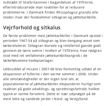
indslæbt til Storbritannien i begyndelsen af 1970’erne,
efterintroducerede man rovbillen for at reducere
problemerne. I Danmark findes
Rhizophagus grandis
alle
steder, hvor der forekommer sitkagran og jættebarkbille.
Vejrforhold og sitkalus
De første problemer med jættebarkbiller i Danmark opstod i
perioden 1947-54 på sitkagran og blev dengang anset som
tørkerelateret. Sitkagran klarede sig imidlertid ganske godt
gennem de tørre somre i midten af 1970’erne, hvor rødgran
stod med ret omfattende jættebarkbilleangreb i de
tørkefølsomme hedeplantager.
Udbruddet af micans i 2007-08 blev formentlig udløst af en
ekspansion af billerne i den varme sommer i 2006. Under
alle omstændigheder er der ingen tvivl om, at
populationerne af jættebarkbiller ekspanderer hurtigt som
reaktion på gode udviklings- og spredningsforhold, hvilket
typisk er varme forsomre. Dette er især udpræget på de
mest lette og sandede jorder i Nord- og Vestjylland.