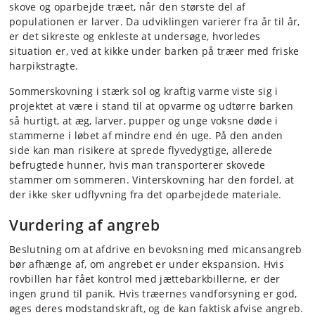
skove og oparbejde træet, når den største del af
populationen er larver. Da udviklingen varierer fra år til år,
er det sikreste og enkleste at undersøge, hvorledes
situation er, ved at kikke under barken på træer med friske
harpikstragte.
Sommerskovning i stærk sol og kraftig varme viste sig i
projektet at være i stand til at opvarme og udtørre barken
så hurtigt, at æg, larver, pupper og unge voksne døde i
stammerne i løbet af mindre end én uge. På den anden
side kan man risikere at sprede flyvedygtige, allerede
befrugtede hunner, hvis man transporterer skovede
stammer om sommeren. Vinterskovning har den fordel, at
der ikke sker udflyvning fra det oparbejdede materiale.
Vurdering af angreb
Beslutning om at afdrive en bevoksning med micansangreb
bør afhænge af, om angrebet er under ekspansion. Hvis
rovbillen har fået kontrol med jættebarkbillerne, er der
ingen grund til panik. Hvis træernes vandforsyning er god,
øges deres modstandskraft, og de kan faktisk afvise angreb.