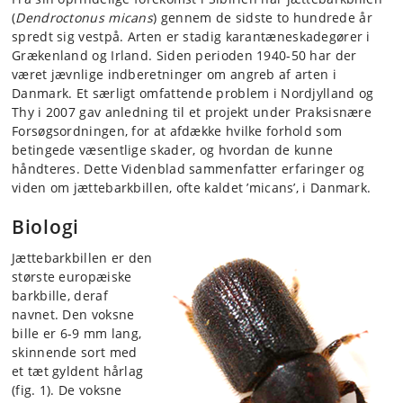
(
Dendroctonus micans
) gennem de sidste to hundrede år
spredt sig vestpå. Arten er stadig karantæneskadegører i
Grækenland og Irland. Siden perioden 1940-50 har der
været jævnlige indberetninger om angreb af arten i
Danmark. Et særligt omfattende problem i Nordjylland og
Thy i 2007 gav anledning til et projekt under Praksisnære
Forsøgsordningen, for at afdække hvilke forhold som
betingede væsentlige skader, og hvordan de kunne
håndteres. Dette Videnblad sammenfatter erfaringer og
viden om jættebarkbillen, ofte kaldet ’micans’, i Danmark.
Biologi
Jættebarkbillen er den
største europæiske
barkbille, deraf
navnet. Den voksne
bille er 6-9 mm lang,
skinnende sort med
et tæt gyldent hårlag
(fig. 1). De voksne