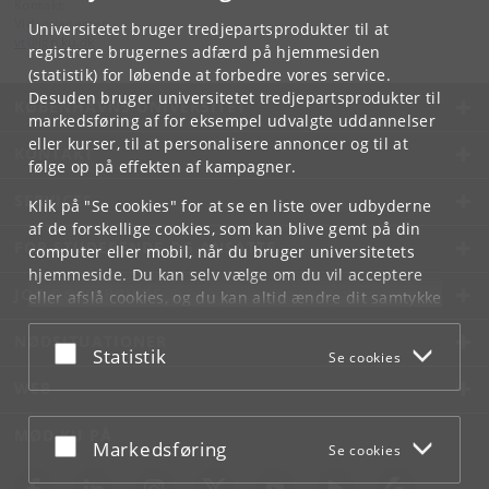
Kontakt:
Videntjenesten
Universitetet bruger tredjepartsprodukter til at
vt
@
ign
.
ku
.
dk
registrere brugernes adfærd på hjemmesiden
(statistik) for løbende at forbedre vores service.
Desuden bruger universitetet tredjepartsprodukter til
KØBENHAVNS UNIVERSITET
markedsføring af for eksempel udvalgte uddannelser
eller kurser, til at personalisere annoncer og til at
KONTAKT
følge op på effekten af kampagner.
SERVICES
Klik på "Se cookies" for at se en liste over udbyderne
af de forskellige cookies, som kan blive gemt på din
FOR STUDERENDE OG ANSATTE
computer eller mobil, når du bruger universitetets
hjemmeside. Du kan selv vælge om du vil acceptere
JOB OG KARRIERE
eller afslå cookies, og du kan altid ændre dit samtykke
under
Cookie- og privatlivspolitik
som du finder i
NØDSITUATIONER
bunden af hver side.
Acceptér eller afslå
Statistik
Se cookies
Googles privatlivspolitik
WEB
MØD KU PÅ
Acceptér eller afslå
Markedsføring
Se cookies