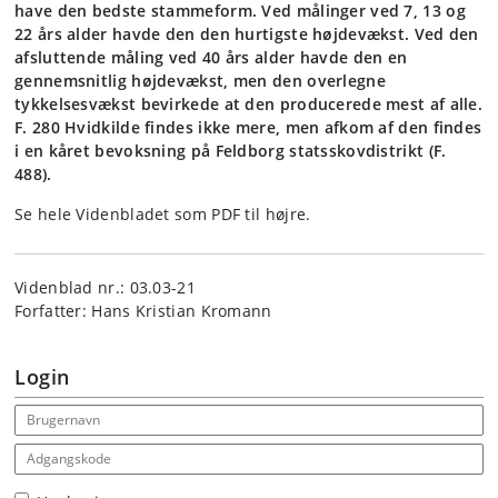
have den bedste stammeform. Ved målinger ved 7, 13 og
22 års alder havde den den hurtigste højdevækst. Ved den
afsluttende måling ved 40 års alder havde den en
gennemsnitlig højdevækst, men den overlegne
tykkelsesvækst bevirkede at den producerede mest af alle.
F. 280 Hvidkilde findes ikke mere, men afkom af den findes
i en kåret bevoksning på Feldborg statsskovdistrikt (F.
488).
Se hele Videnbladet som PDF til højre.
Videnblad nr.: 03.03-21
Forfatter: Hans Kristian Kromann
Login
Email address
Adgangskode