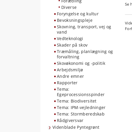
Forædling
Se 
Diverse
Foryngelse og kultur
Bevoksningspleje
Vid
Skovning, transport, vej og
For
vand
Vedteknologi
Skader på skov
Træmåling, planlægning og
forvaltning
Skovøkonomi og -politik
Arbejdsmiljø
Andre emner
Rapporter
Tema:
Egeprocessionsspinder
Tema: Biodiversitet
Tema: IPM-vejledninger
Tema: Stormberedskab
Rådgiversvar
Videnblade Pyntegrønt