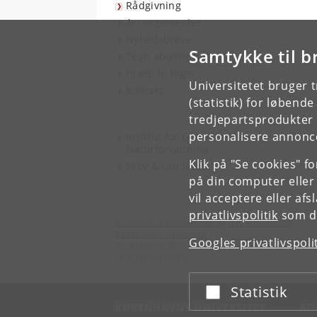
Rådgivning
Arrangementer
Nyhedsbreve
Samtykke til b
Tegn abonnement
Hjælp til login
Universitetet bruger 
Kontakt
(statistik) for løbend
tredjepartsprodukter t
personalisere annonce
Institut for Geovidenskab og
Naturforvaltning
Klik på "Se cookies" f
Skov & Landskab
på din computer eller
vil acceptere eller af
privatlivspolitik
som du
Institut for Geovidenskab og Naturforvaltning
Københavns Universitet
Googles privatlivspoli
Rolighedsvej 23
1958 Frederiksberg C
Statistik
Acceptér eller afslå
KØBENHAVNS UNIVERSITET
KO