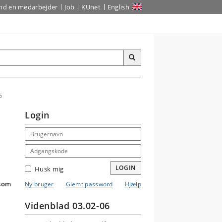
ind en medarbejder
Job
KUnet
English
6
Login
Email address
Adgangskode
LOGIN
Husk mig
 som
Ny bruger
Glemt password
Hjælp
Videnblad 03.02-06