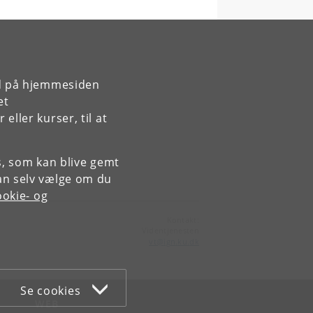
rd på hjemmesiden
et
ller kurser, til at
es, som kan blive gemt
an selv vælge om du
okie- og
Kontakt:
Videntjenesten
vt
@
ign
.
ku
.
dk
Se cookies
WEB