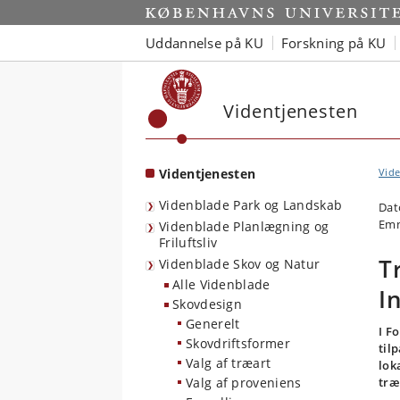
Start
Uddannelse på KU
Forskning på KU
Videntjenesten
Videntjenesten
Vide
Videnblade Park og Landskab
Dat
Emn
Videnblade Planlægning og
Friluftsliv
T
Videnblade Skov og Natur
Alle Videnblade
I
Skovdesign
Generelt
I F
Skovdriftsformer
til
Valg af træart
lok
Valg af proveniens
træ