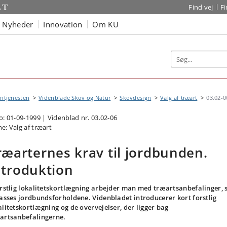
Find vej
F
Nyheder
Innovation
Om KU
ntjenesten
Videnblade Skov og Natur
Skovdesign
Valg af træart
03.02-0
o: 01-09-1999 | Videnblad nr. 03.02-06
e: Valg af træart
ræarternes krav til jordbunden.
ntroduktion
orstlig lokalitetskortlægning arbejder man med træartsanbefalinger,
passes jordbundsforholdene. Videnbladet introducerer kort forstlig
alitetskortlægning og de overvejelser, der ligger bag
artsanbefalingerne.