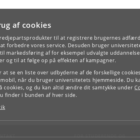
rug af cookies
tredjepartsprodukter til at registrere brugernes adfæ
e at forbedre vores service. Desuden bruger universitet
il markedsføring af for eksempel udvalgte uddannelser e
r og til at følge op på effekten af kampagner.
or at se en liste over udbyderne af de forskellige cooki
 mobil, når du bruger universitetets hjemmeside. Du k
slå cookies, og du kan altid ændre dit samtykke under
Co
 finder i bunden af hver side.
tik
NTAKT
FOR STUDERENDE OG