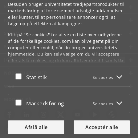
Desuden bruger universitetet tredjepartsprodukter til
KØBENHAVNS UNIVERSITET
markedsføring af for eksempel udvalgte uddannelser
eller kurser, til at personalisere annoncer og til at
KONTAKT
følge op på effekten af kampagner.
SERVICES
Klik på "Se cookies" for at se en liste over udbyderne
af de forskellige cookies, som kan blive gemt på din
FOR STUDERENDE OG ANSATTE
computer eller mobil, når du bruger universitetets
hjemmeside. Du kan selv vælge om du vil acceptere
JOB OG KARRIERE
eller afslå cookies, og du kan altid ændre dit samtykke
under
Cookie- og privatlivspolitik
som du finder i
NØDSITUATIONER
bunden af hver side.
Acceptér eller afslå
Statistik
Se cookies
Googles privatlivspolitik
WEB
MØD KU PÅ
Acceptér eller afslå
Markedsføring
Se cookies
Afslå alle
Acceptér alle