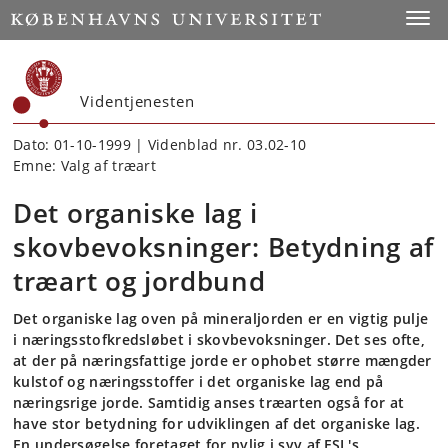
Start
Toggl
Videntjenesten
Dato: 01-10-1999 | Videnblad nr. 03.02-10
Emne: Valg af træart
Det organiske lag i
skovbevoksninger: Betydning af
træart og jordbund
Det organiske lag oven på mineraljorden er en vigtig pulje
i næringsstofkredsløbet i skovbevoksninger. Det ses ofte,
at der på næringsfattige jorde er ophobet større mængder
kulstof og næringsstoffer i det organiske lag end på
næringsrige jorde. Samtidig anses træarten også for at
have stor betydning for udviklingen af det organiske lag.
En undersøgelse foretaget for nylig i syv af FSL's