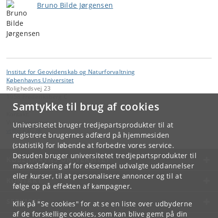
Bruno Bilde Jørgensen
Institut for Geovidenskab og Naturforvaltning
Københavns Universitet
Rolighedsvej 23
1958 Frederiksberg C
Samtykke til brug af cookies
Kontakt:
Videntjenesten
Universitetet bruger tredjepartsprodukter til at
vt
@
ign
.
ku
.
dk
registrere brugernes adfærd på hjemmesiden
(statistik) for løbende at forbedre vores service.
Desuden bruger universitetet tredjepartsprodukter til
KØBENHAVNS UNIVERSITET
markedsføring af for eksempel udvalgte uddannelser
eller kurser, til at personalisere annoncer og til at
KONTAKT
følge op på effekten af kampagner.
SERVICES
Klik på "Se cookies" for at se en liste over udbyderne
af de forskellige cookies, som kan blive gemt på din