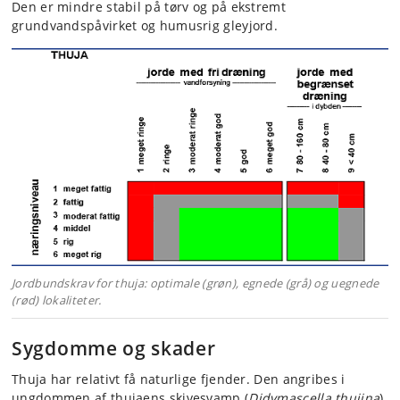
Den er mindre stabil på tørv og på ekstremt
grundvandspåvirket og humusrig gleyjord.
Jordbundskrav for thuja: optimale (grøn), egnede (grå) og uegnede
(rød) lokaliteter.
Sygdomme og skader
Thuja har relativt få naturlige fjender. Den angribes i
ungdommen af thujaens skivesvamp (
Didymascella thujina
).