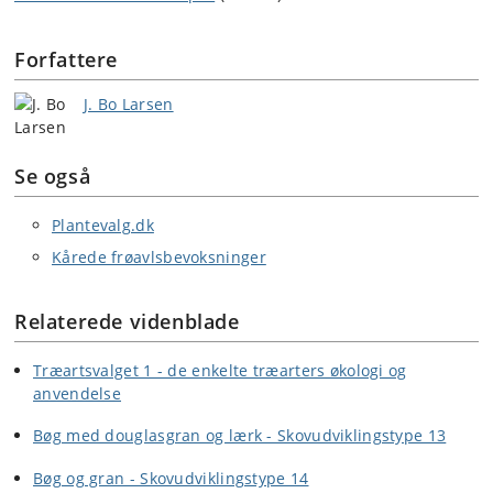
Forfattere
J. Bo Larsen
Se også
Plantevalg.dk
Kårede frøavlsbevoksninger
Relaterede videnblade
Træartsvalget 1 - de enkelte træarters økologi og
anvendelse
Bøg med douglasgran og lærk - Skovudviklingstype 13
Bøg og gran - Skovudviklingstype 14