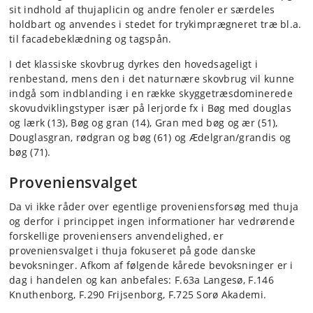
sit indhold af thujaplicin og andre fenoler er særdeles
holdbart og anvendes i stedet for trykimprægneret træ bl.a.
til facadebeklædning og tagspån.
I det klassiske skovbrug dyrkes den hovedsageligt i
renbestand, mens den i det naturnære skovbrug vil kunne
indgå som indblanding i en række skyggetræsdominerede
skovudviklingstyper især på lerjorde fx i Bøg med douglas
og lærk (13), Bøg og gran (14), Gran med bøg og ær (51),
Douglasgran, rødgran og bøg (61) og Ædelgran/grandis og
bøg (71).
Proveniensvalget
Da vi ikke råder over egentlige proveniensforsøg med thuja
og derfor i princippet ingen informationer har vedrørende
forskellige proveniensers anvendelighed, er
proveniensvalget i thuja fokuseret på gode danske
bevoksninger. Afkom af følgende kårede bevoksninger er i
dag i handelen og kan anbefales: F.63a Langesø, F.146
Knuthenborg, F.290 Frijsenborg, F.725 Sorø Akademi.