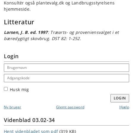
Konsultér også plantevalg.dk og Landbrugsstyrelsens
hjemmeside.
Litteratur
Larsen, J. B. ed. 1997
: Træarts- og proveniensvalget i et
bæredygtigt skovbrug. DST 82: 1-252.
Login
Email address
Adgangskode
Husk mig
LOGIN
Ny bruger
Glemt password
Hjælp
Videnblad 03.02-34
Hent videnbladet som pdf
(319 KB)