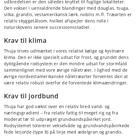
udbredelsen er den således knyttet til fugtige lokaliteter.
Den vokser i uensaldrende blandinger med douglas, tsuga,
sitka, grandis, vestamerikansk lærk, nobilis m.fl. Træarten er
relativ skyggetålsom, hvilket afspejler dens rolle i
naturskovens senere successionsstadier.
Krav til klima
Thuja trives udmærket i vores relativt kølige og kystnære
klima. Den er ikke specielt udsat for frost, og grundet dens
dybtgående rodsystem er den mindre udsat for stormfald
sammenlignet med vore øvrige nåletræer. I lighed med de
øvrige nordvestamerikanske nåletræarter forventes den at
være relativ robust overfor de forventede klimaændringer.
Krav til jordbund
Thuja har god vækst over en relativ bred vand- og
næringsgradient – fra relativ fattig til meget rig og fra
moderat tør til udpræget grundvandspåvirket jord.
Rodsystemet tolererer vekselvåde og grundvandspåvirkede
fede lerjorde (type 8) på linje med ædelgran og grandis.