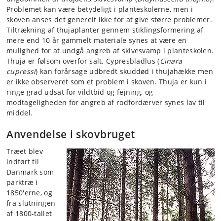
Problemet kan være betydeligt i planteskolerne, men i
skoven anses det generelt ikke for at give større problemer.
Tiltrækning af thujaplanter gennem stiklingsformering af
mere end 10 år gammelt materiale synes at være en
mulighed for at undgå angreb af skivesvamp i planteskolen.
Thuja er følsom overfor salt. Cypresbladlus (
Cinara
cupressi
) kan forårsage udbredt skuddød i thujahække men
er ikke observeret som et problem i skoven. Thuja er kun i
ringe grad udsat for vildtbid og fejning, og
modtageligheden for angreb af rodfordærver synes lav til
middel.
Anvendelse i skovbruget
Træet blev
indført til
Danmark som
parktræ i
1850'erne, og
fra slutningen
af 1800-tallet