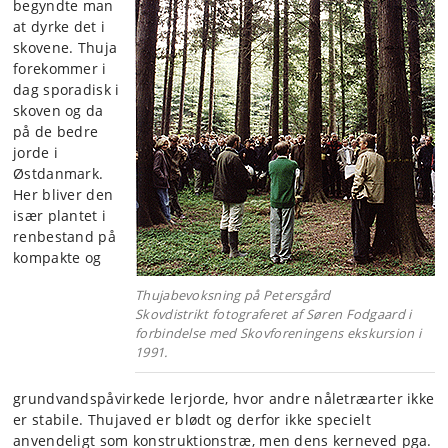
begyndte man
at dyrke det i
skovene. Thuja
forekommer i
dag sporadisk i
skoven og da
på de bedre
jorde i
Østdanmark.
Her bliver den
især plantet i
renbestand på
kompakte og
Thujabevoksning på Petersgård
Skovdistrikt fotograferet af Søren Fodgaard i
forbindelse med Skovforeningens ekskursion i
1991.
grundvandspåvirkede lerjorde, hvor andre nåletræarter ikke
er stabile. Thujaved er blødt og derfor ikke specielt
anvendeligt som konstruktionstræ, men dens kerneved pga.