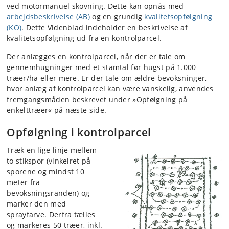
ved motormanuel skovning. Dette kan opnås med
arbejdsbeskrivelse (AB)
og en grundig
kvalitetsopfølgning
(KO)
. Dette Videnblad indeholder en beskrivelse af
kvalitetsopfølgning ud fra en kontrolparcel.
Der anlægges en kontrolparcel, når der er tale om
gennemhugninger med et stamtal før hugst på 1.000
træer/ha eller mere. Er der tale om ældre bevoksninger,
hvor anlæg af kontrolparcel kan være vanskelig, anvendes
fremgangsmåden beskrevet under »Opfølgning på
enkelttræer« på næste side.
Opfølgning i kontrolparcel
Træk en lige linje mellem
to stikspor (vinkelret på
sporene og mindst 10
meter fra
bevoksningsranden) og
marker den med
sprayfarve. Derfra tælles
og markeres 50 træer, inkl.