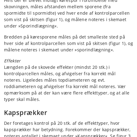
Hvis der er blevet indlagt kørespor i forbindelse med
skovningen, måles afstanden mellem sporene (fra
spormidte til spormidte) ved hver ende af kontrolparcellen
som vist på skitsen (figur 1), og målene noteres i skemaet
under »Sporindlægning«.
Bredden på køresporene måles på det smalleste sted på
hver side af kontrolparcellen som vist på skitsen (figur 1), og
målene noteres i skemaet under »sporindlægning«.
Effekter
Længden på de skovede effekter (mindst 20 stk.) i
kontrolparcellen måles, og afvigelser fra korrekt mål
noteres. Ligeledes måles topdiameteren og evt.
roddiameteren og afvigelser fra korrekt mål noteres. Vær
opmærksom på at der kan være flere effekttyper, og at alle
typer skal måles.
Kapsprækker
Der foretages kontrol på 20 stk. af de effekttyper, hvor
kapsprækker har betydning. Forekommer der kapsprækker,
noteres antallet i skemaet under »Kapsprækker«. Se figur 3.