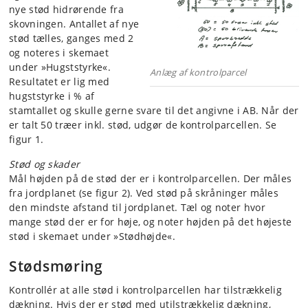
nye stød hidrørende fra
skovningen. Antallet af nye
stød tælles, ganges med 2
og noteres i skemaet
under »Hugststyrke«.
Anlæg af kontrolparcel
Resultatet er lig med
hugststyrke i % af
stamtallet og skulle gerne svare til det angivne i AB. Når der
er talt 50 træer inkl. stød, udgør de kontrolparcellen. Se
figur 1.
Stød og skader
Mål højden på de stød der er i kontrolparcellen. Der måles
fra jordplanet (se figur 2). Ved stød på skråninger måles
den mindste afstand til jordplanet. Tæl og noter hvor
mange stød der er for høje, og noter højden på det højeste
stød i skemaet under »Stødhøjde«.
Stødsmøring
Kontrollér at alle stød i kontrolparcellen har tilstrækkelig
dækning. Hvis der er stød med utilstrækkelig dækning,