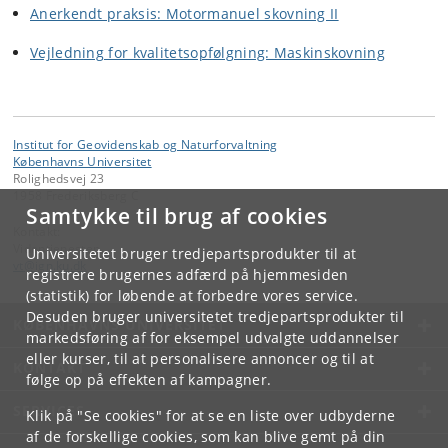
Anerkendt praksis: Motormanuel skovning II
Vejledning for kvalitetsopfølgning: Maskinskovning
Institut for Geovidenskab og Naturforvaltning
Københavns Universitet
Rolighedsvej 23
1958 Frederiksberg C
Samtykke til brug af cookies
Kontakt:
Videntjenesten
Universitetet bruger tredjepartsprodukter til at
vt
@
ign
.
ku
.
dk
registrere brugernes adfærd på hjemmesiden
(statistik) for løbende at forbedre vores service.
Desuden bruger universitetet tredjepartsprodukter til
KØBENHAVNS UNIVERSITET
markedsføring af for eksempel udvalgte uddannelser
eller kurser, til at personalisere annoncer og til at
KONTAKT
følge op på effekten af kampagner.
SERVICES
Klik på "Se cookies" for at se en liste over udbyderne
af de forskellige cookies, som kan blive gemt på din