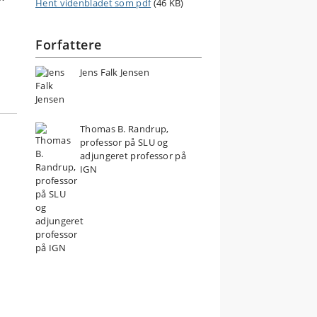
Hent videnbladet som pdf
(46 KB)
Forfattere
Jens Falk Jensen
Thomas B. Randrup,
professor på SLU og
adjungeret professor på
IGN