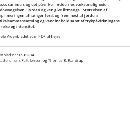
sses sammen, og det påvirker røddernes vækstmuligheder,
dbevægelsen i jorden og kan give iltmangel. Størrelsen af
primeringen afhænger først og fremmest af jordens
tikelsammensætning og vandindhold samt af trykpåvirkningens
rrelse og intensitet.
hele Videnbladet som PDF til højre.
enblad nr.: 09.09-04
fattere: Jens Falk Jensen og Thomas B. Randrup