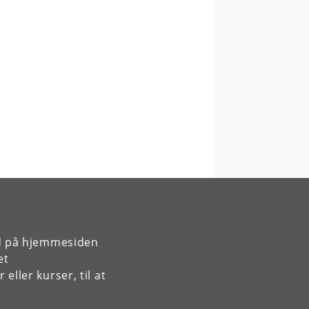
rd på hjemmesiden
et
ller kurser, til at