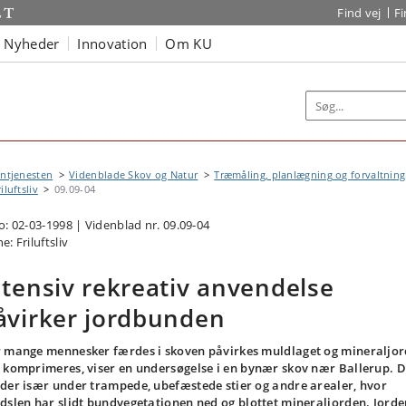
Find vej
F
Nyheder
Innovation
Om KU
ntjenesten
Videnblade Skov og Natur
Træmåling, planlægning og forvaltning
iluftsliv
09.09-04
o: 02-03-1998 | Videnblad nr. 09.09-04
: Friluftsliv
ntensiv rekreativ anvendelse
åvirker jordbunden
 mange mennesker færdes i skoven påvirkes muldlaget og mineraljo
 komprimeres, viser en undersøgelse i en bynær skov nær Ballerup. D
der især under trampede, ubefæstede stier og andre arealer, hvor
dslen har slidt bundvegetationen ned og blottet mineraljorden. Jorde