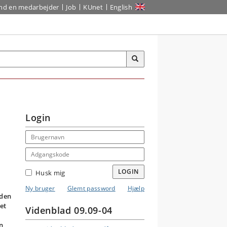
ind en medarbejder
Job
KUnet
English
Login
Email address
Adgangskode
LOGIN
Husk mig
Ny bruger
Glemt password
Hjælp
rden
et
Videnblad 09.09-04
n