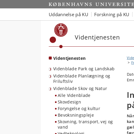
Start
Uddannelse på KU
Forskning på KU
Videntjenesten
Videntjenesten
Vide
Fr
Videnblade Park og Landskab
Dat
Videnblade Planlægning og
Emne
Friluftsliv
Videnblade Skov og Natur
I
Alle Videnblade
Skovdesign
p
Foryngelse og kultur
Bevoksningspleje
Når
Skovning, transport, vej og
kan
vand
gæl
fær
Vedteknologi