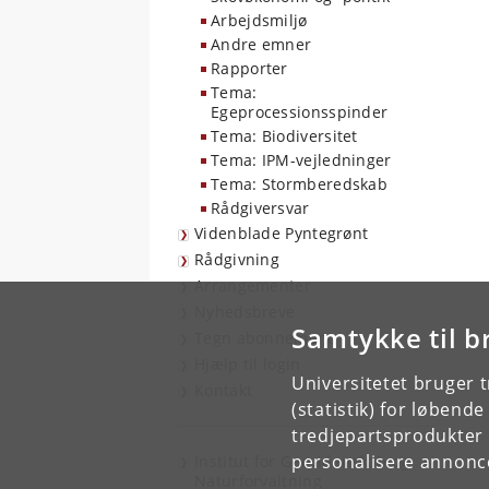
Arbejdsmiljø
Andre emner
Rapporter
Tema:
Egeprocessionsspinder
Tema: Biodiversitet
Tema: IPM-vejledninger
Tema: Stormberedskab
Rådgiversvar
Videnblade Pyntegrønt
Rådgivning
Arrangementer
Nyhedsbreve
Samtykke til b
Tegn abonnement
Hjælp til login
Universitetet bruger 
Kontakt
(statistik) for løbend
tredjepartsprodukter t
personalisere annonce
Institut for Geovidenskab og
Naturforvaltning