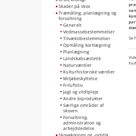
pre
Skader på skov
van
Træmåling, planlægning og
kom
forvaltning
par
Generelt
stø
Vedmassebestemmelser
Se 
Tilvækstbestemmelser
Opmåling kortlægning
Planlægning
Vid
Landskabsæstetik
For
Naturværdier
Kulturhistoriske værdier
Miljøbeskyttelse
Friluftsliv
Jagt og vildtpleje
Andre biprodukter
Særlige områder af
skoven
Forvaltning,
administration og
arbejdsledelse
Skovøkonomi og -politik