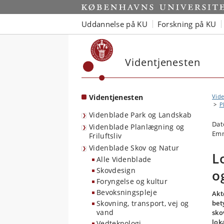
Start
Uddannelse på KU
Forskning på KU
Videntjenesten
Videntjenesten
Vide
P
Videnblade Park og Landskab
Dat
Videnblade Planlægning og
Emn
Friluftsliv
Videnblade Skov og Natur
L
Alle Videnblade
Skovdesign
o
Foryngelse og kultur
Bevoksningspleje
Akt
Skovning, transport, vej og
bet
vand
sko
lok
Vedteknologi