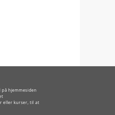
rd på hjemmesiden
et
ller kurser, til at