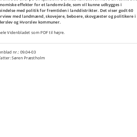
nomiske effekter for et landområde, som vil kunne udbygges i
bindelse med politik for fremtiden i landdistrikter. Det viser godt 60
erview med landmænd, skovejere, beboere, skovgæster og politikere i
erslev og Hvorslev kommuner.
hele Videnbladet som PDF til højre.
enblad nr.: 09.04-03
fatter: Søren Præstholm