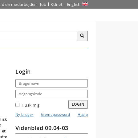
ind en medarbejder
Job
KUnet
English
Login
Email address
Adgangskode
LOGIN
Husk mig
Ny bruger
Glemt password
Hjælp
misk
m
Videnblad 09.04-03
 et
edte