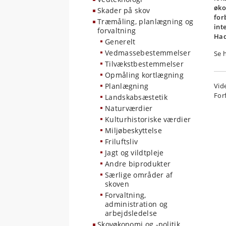
øko
Skader på skov
for
Træmåling, planlægning og
int
forvaltning
Had
Generelt
Vedmassebestemmelser
Se 
Tilvækstbestemmelser
Opmåling kortlægning
Planlægning
Vid
For
Landskabsæstetik
Naturværdier
Kulturhistoriske værdier
Miljøbeskyttelse
Friluftsliv
Jagt og vildtpleje
Andre biprodukter
Særlige områder af
skoven
Forvaltning,
administration og
arbejdsledelse
Skovøkonomi og -politik