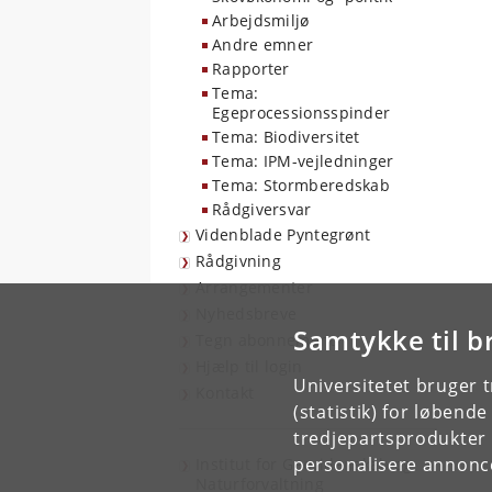
Arbejdsmiljø
Andre emner
Rapporter
Tema:
Egeprocessionsspinder
Tema: Biodiversitet
Tema: IPM-vejledninger
Tema: Stormberedskab
Rådgiversvar
Videnblade Pyntegrønt
Rådgivning
Arrangementer
Nyhedsbreve
Samtykke til b
Tegn abonnement
Hjælp til login
Universitetet bruger 
Kontakt
(statistik) for løbend
tredjepartsprodukter t
personalisere annonce
Institut for Geovidenskab og
Naturforvaltning