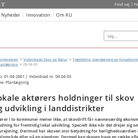
Find vej
F
Nyheder
Innovation
Om KU
ntjenesten
Videnblade Skov og Natur
Træmåling, planlægning og forvaltning
lanlægning
09.04-03
o: 01-04-2001 | Videnblad nr. 09.04-03
e: Planlægning
okale aktørers holdninger til skov
g udvikling i landdistrikter
ører i to kommuner mener ikke, at skovdrift får nævneværdig økono
ydning for fremtidig lokal udvikling. Specielt ikke når det drejer sig o
vrejsning. Derimod har skoven stor betydning for herlighedsværdien i
alområde eller på en ejendom. Dermed kan skoven have en række afl