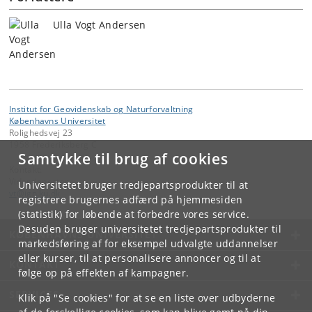
Ulla Vogt Andersen
Institut for Geovidenskab og Naturforvaltning
Københavns Universitet
Rolighedsvej 23
1958 Frederiksberg C
Samtykke til brug af cookies
Kontakt:
Videntjenesten
Universitetet bruger tredjepartsprodukter til at
vt
@
ign
.
ku
.
dk
registrere brugernes adfærd på hjemmesiden
(statistik) for løbende at forbedre vores service.
Desuden bruger universitetet tredjepartsprodukter til
KØBENHAVNS UNIVERSITET
markedsføring af for eksempel udvalgte uddannelser
eller kurser, til at personalisere annoncer og til at
KONTAKT
følge op på effekten af kampagner.
SERVICES
Klik på "Se cookies" for at se en liste over udbyderne