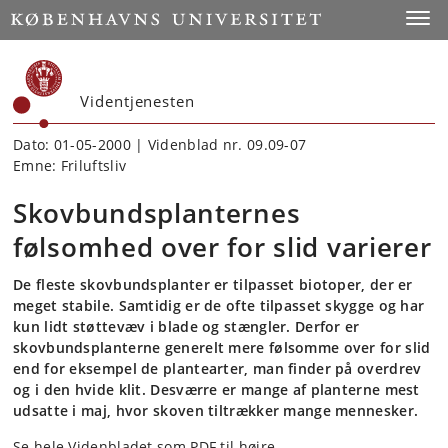
Start
Toggl
Videntjenesten
Dato: 01-05-2000 | Videnblad nr. 09.09-07
Emne: Friluftsliv
Skovbundsplanternes
følsomhed over for slid varierer
De fleste skovbundsplanter er tilpasset biotoper, der er
meget stabile. Samtidig er de ofte tilpasset skygge og har
kun lidt støttevæv i blade og stængler. Derfor er
skovbundsplanterne generelt mere følsomme over for slid
end for eksempel de plantearter, man finder på overdrev
og i den hvide klit. Desværre er mange af planterne mest
udsatte i maj, hvor skoven tiltrækker mange mennesker.
Se hele Videnbladet som PDF til højre.