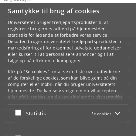
1958 Frederiksberg C
Samtykke til brug af cookies
Kontakt:
Videntjenesten
Universitetet bruger tredjepartsprodukter til at
vt
@
ign
.
ku
.
dk
registrere brugernes adfærd på hjemmesiden
(statistik) for løbende at forbedre vores service.
Desuden bruger universitetet tredjepartsprodukter til
KØBENHAVNS UNIVERSITET
markedsføring af for eksempel udvalgte uddannelser
eller kurser, til at personalisere annoncer og til at
KONTAKT
følge op på effekten af kampagner.
SERVICES
Klik på "Se cookies" for at se en liste over udbyderne
af de forskellige cookies, som kan blive gemt på din
FOR STUDERENDE OG ANSATTE
computer eller mobil, når du bruger universitetets
hjemmeside. Du kan selv vælge om du vil acceptere
JOB OG KARRIERE
eller afslå cookies, og du kan altid ændre dit samtykke
under
Cookie- og privatlivspolitik
som du finder i
NØDSITUATIONER
bunden af hver side.
Acceptér eller afslå
Statistik
Se cookies
Googles privatlivspolitik
WEB
MØD KU PÅ