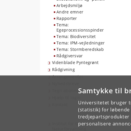
Arbejdsmiljø
Andre emner
Rapporter
Tema:
Egeprocessionsspinder
Tema: Biodiversitet
Tema: IPM-vejledninger
Tema: Stormberedskab
Rådgiversvar
Videnblade Pyntegrønt
Rådgivning
Arrangementer
Nyhedsbreve
Samtykke til b
Tegn abonnement
Hjælp til login
Universitetet bruger 
Kontakt
(statistik) for løbend
tredjepartsprodukter t
personalisere annonce
Institut for Geovidenskab og
Naturforvaltning