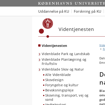
Start
Uddannelse på KU
Forskning på KU
Videntjenesten
Videntjenesten
Vide
Fr
Videnblade Park og Landskab
Dat
Videnblade Planlægning og
Emne
Friluftsliv
Videnblade Skov og Natur
D
Alle Videnblade
Skovdesign
n
Foryngelse og kultur
Bevoksningspleje
Bla
Skovning, transport, vej og
omr
vand
god
nat
Vedteknologi