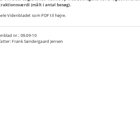
ttraktionsværdi (målt i antal besøg).
hele Videnbladet som PDF til højre.
enblad nr.: 09.09-10
fatter: Frank Søndergaard Jensen