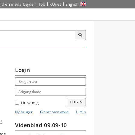
ind en medarbejder
Job
KUnet
English
Login
Email address
Adgangskode
LOGIN
Husk mig
Ny bruger
Glemt password
Hjælp
på
Videnblad 09.09-10
nde