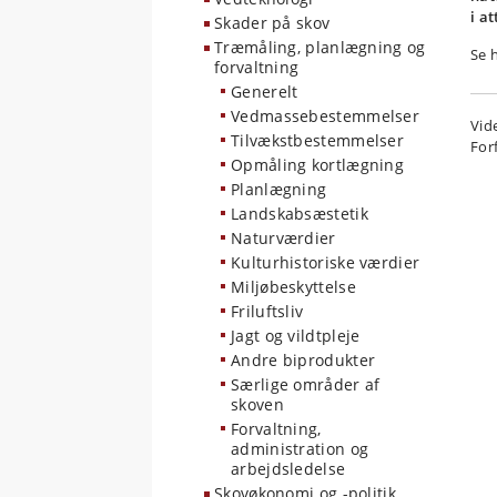
i a
Skader på skov
Træmåling, planlægning og
Se 
forvaltning
Generelt
Vedmassebestemmelser
Vid
Tilvækstbestemmelser
For
Opmåling kortlægning
Planlægning
Landskabsæstetik
Naturværdier
Kulturhistoriske værdier
Miljøbeskyttelse
Friluftsliv
Jagt og vildtpleje
Andre biprodukter
Særlige områder af
skoven
Forvaltning,
administration og
arbejdsledelse
Skovøkonomi og -politik