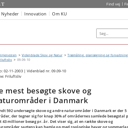
Find vej
F
Nyheder
Innovation
Om KU
ntjenesten
Videnblade Skov og Natur
Træmåling, planlægning og forvaltning
iluftsliv
09.09-10
o: 02-11-2003 | Videnblad nr. 09.09-10
: Friluftsliv
e mest besøgte skove og
aturområder i Danmark
ndt 592 undersøgte skove og andre naturområder i Danmark er der 5
åder, der tegner sig for knap 30% af områdernes samlede besøgstal 
t 43 millioner besøg pr. år. Det viser sig, at en række skove og
urområder sagtens kan hamle op med zoologiske haver og sommerla