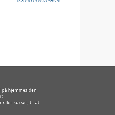
skovens rekreative værdier
rd på hjemmesiden
et
ller kurser, til at