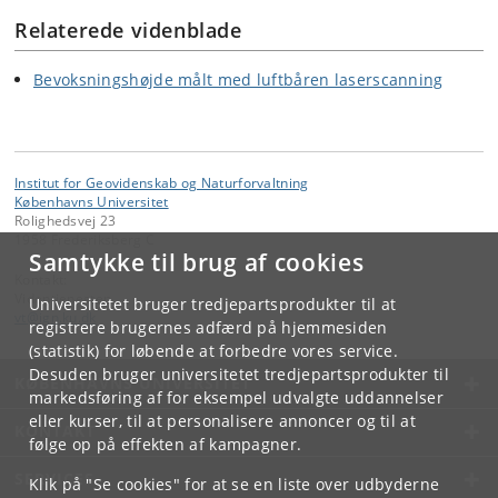
Relaterede videnblade
Bevoksningshøjde målt med luftbåren laserscanning
Institut for Geovidenskab og Naturforvaltning
Københavns Universitet
Rolighedsvej 23
1958 Frederiksberg C
Samtykke til brug af cookies
Kontakt:
Videntjenesten
Universitetet bruger tredjepartsprodukter til at
vt
@
ign
.
ku
.
dk
registrere brugernes adfærd på hjemmesiden
(statistik) for løbende at forbedre vores service.
Desuden bruger universitetet tredjepartsprodukter til
KØBENHAVNS UNIVERSITET
markedsføring af for eksempel udvalgte uddannelser
eller kurser, til at personalisere annoncer og til at
KONTAKT
følge op på effekten af kampagner.
SERVICES
Klik på "Se cookies" for at se en liste over udbyderne