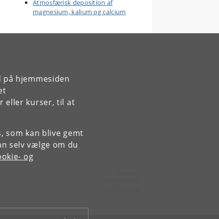
Atmosfærisk deposition af
magnesium, kalium og calcium
rd på hjemmesiden
et
ller kurser, til at
es, som kan blive gemt
an selv vælge om du
okie- og
Kontakt:
Videntjenesten
vt
@
ign
.
ku
.
dk