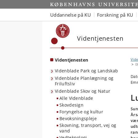
Start
Uddannelse på KU
Forskning på KU
Videntjenesten
Videntjenesten
Vide
0
Videnblade Park og Landskab
Dat
Videnblade Planlægning og
Emn
Friluftsliv
Videnblade Skov og Natur
L
Alle Videnblade
Skovdesign
Sun
Foryngelse og kultur
Års
Bevoksningspleje
vær
Skovning, transport, vej og
udt
vand
ran
Vedteknologi