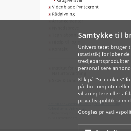
Rådgiversvar
Videnblade Pyntegrønt
Rådgivning
Arrangementer
Nyhedsbreve
Samtykke til b
Tegn abonnement
Hjælp til login
Universitetet bruger 
Kontakt
(statistik) for løbend
tredjepartsprodukter t
personalisere annonce
Institut for Geovidenskab og
Naturforvaltning
Klik på "Se cookies" f
Skov & Landskab
på din computer eller
vil acceptere eller af
privatlivspolitik
som du
Institut for Geovidenskab og Naturforvaltning
Københavns Universitet
Googles privatlivspoli
Rolighedsvej 23
1958 Frederiksberg C