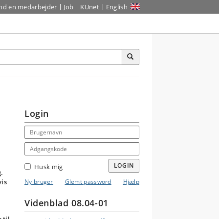
ind en medarbejder
Job
KUnet
English
Login
Email address
Adgangskode
LOGIN
Husk mig
.
vis
Ny bruger
Glemt password
Hjælp
Videnblad 08.04-01