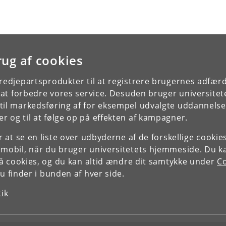
rug af cookies
tredjepartsprodukter til at registrere brugernes adfæ
e at forbedre vores service. Desuden bruger universitet
il markedsføring af for eksempel udvalgte uddannelser e
r og til at følge op på effekten af kampagner.
or at se en liste over udbyderne af de forskellige cooki
 mobil, når du bruger universitetets hjemmeside. Du k
slå cookies, og du kan altid ændre dit samtykke under
Co
 finder i bunden af hver side.
tik