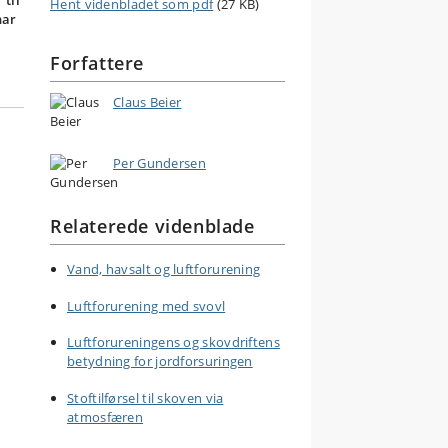
 til
Hent videnbladet som pdf
(27 KB)
har
Forfattere
Claus Beier
Per Gundersen
Relaterede videnblade
Vand, havsalt og luftforurening
Luftforurening med svovl
Luftforureningens og skovdriftens
betydning for jordforsuringen
Stoftilførsel til skoven via
atmosfæren