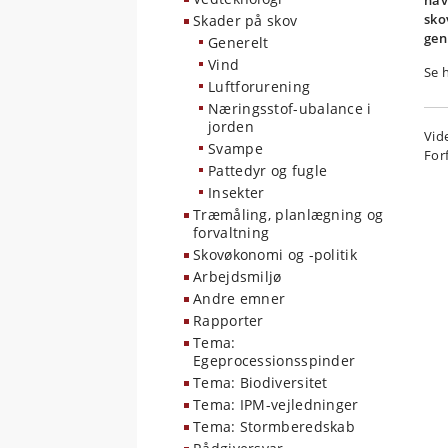
hav
sko
Skader på skov
gen
Generelt
Vind
Se 
Luftforurening
Næringsstof-ubalance i
jorden
Vid
Svampe
For
Pattedyr og fugle
Insekter
Træmåling, planlægning og
forvaltning
Skovøkonomi og -politik
Arbejdsmiljø
Andre emner
Rapporter
Tema:
Egeprocessionsspinder
Tema: Biodiversitet
Tema: IPM-vejledninger
Tema: Stormberedskab