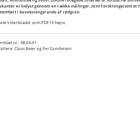
salt, ammoniak og svovl. Denne forøgede tilførsel af luftbårne stoffer
vkanter er belyst gennem en række målinger, som Forskningscentret 
nemført i bevoksningsrande af rødgran.
hele Videnbladet som PDF til højre.
enblad nr.: 08.04-01
fattere: Claus Beier og Per Gundersen