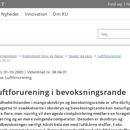
Find vej
F
Nyheder
Innovation
Om KU
ntjenesten
Videnblade Skov og Natur
Skader på skov
Luftforurening
8.04-01
o: 01-10-2000 | Videnblad nr. 08.04-01
e: Luftforurening
uftforurening i bevoksningsrande
dhedstilstanden i mange skovbryn og bevoksningsrande er ofte dårlig
agerne til svækkelserne i skovbryn og bevoksningsrande kan naturlig
e flere, men navnlig vil den øgede vindpåvirkning medføre en forøget
ørring og en mere svingende temperatur. Desuden er skovbryn og
dbevoksninger særligt hårdt belastet med luftbårne stoffer, f.eks.