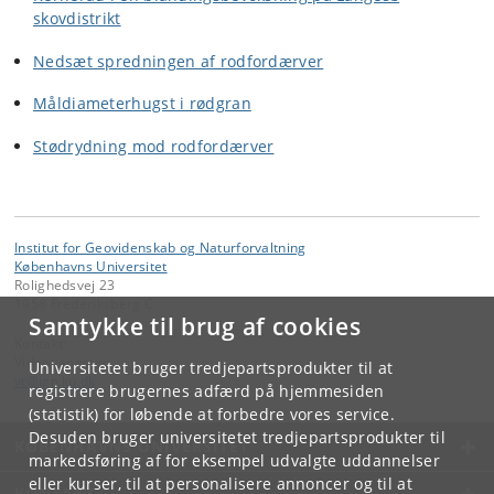
skovdistrikt
Nedsæt spredningen af rodfordærver
Måldiameterhugst i rødgran
Stødrydning mod rodfordærver
Institut for Geovidenskab og Naturforvaltning
Københavns Universitet
Rolighedsvej 23
1958 Frederiksberg C
Samtykke til brug af cookies
Kontakt:
Videntjenesten
Universitetet bruger tredjepartsprodukter til at
vt
@
ign
.
ku
.
dk
registrere brugernes adfærd på hjemmesiden
(statistik) for løbende at forbedre vores service.
Desuden bruger universitetet tredjepartsprodukter til
KØBENHAVNS UNIVERSITET
markedsføring af for eksempel udvalgte uddannelser
eller kurser, til at personalisere annoncer og til at
KONTAKT