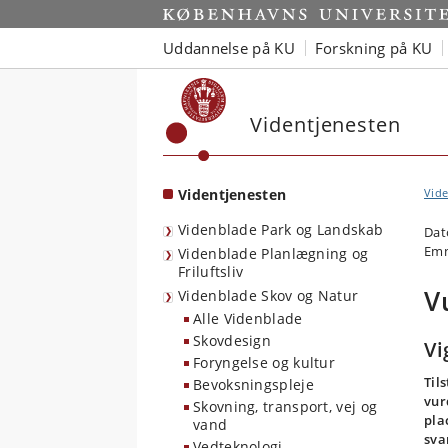
Start
Uddannelse på KU
Forskning på KU
Videntjenesten
Videntjenesten
Vide
Videnblade Park og Landskab
Dat
Emn
Videnblade Planlægning og
Friluftsliv
V
Videnblade Skov og Natur
Alle Videnblade
Skovdesign
Vi
Foryngelse og kultur
Til
Bevoksningspleje
vur
Skovning, transport, vej og
pla
vand
sva
Vedteknologi