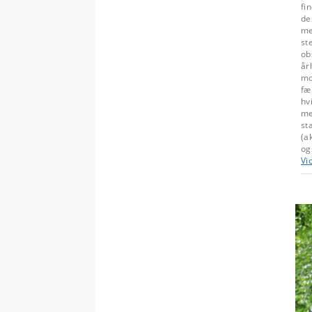
fi
de
me
st
ob
år
mo
fæ
hv
me
st
(a
og
Vi