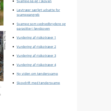
Svampe på eg i skoven
Løvtræer særligt udsatte for
svampeangreb
Svampe som vednedbrydere og
parasitter i løvskoven
Vurdering af risikotræer 1
Vurdering af risikotræer 2
Vurdering af risikotræer 3
Vurdering af risikotræer 4
Ny viden om tøndersvamp
Skovdrift med tøndersvamp
,
s