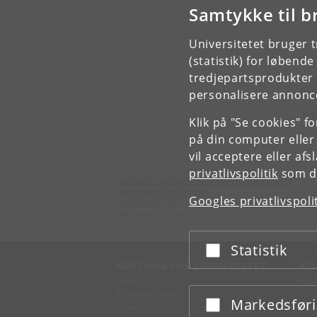
Vide
Samtykke til b
Universitetet bruger 
(statistik) for løbend
tredjepartsprodukter t
Vid
For
personalisere annonce
© Co
Klik på "Se cookies" f
på din computer eller
vil acceptere eller af
privatlivspolitik
som du
Institut for Geovidenskab og Naturforvaltning
Københavns Universitet
Googles privatlivspoli
Rolighedsvej 23
1958 Frederiksberg C
Statistik
Acceptér eller afslå
KØBENHAVNS UNIVERSITET
KO
Ledelse
Fin
Administration
Fin
Markedsfør
Acceptér eller afslå
Fakulteter
Kon