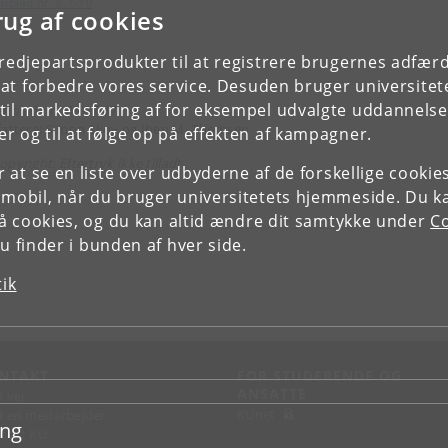
nblad nr. 8.7-10
.
rug af cookies
tredjepartsprodukter til at registrere brugernes adfæ
e at forbedre vores service. Desuden bruger universitet
il markedsføring af for eksempel udvalgte uddannelser e
enblad nr.: 08.07-37
fattere: Simon Skov og Iben M. Thomsen
r og til at følge op på effekten af kampagner.
pyright. Eftertryk ikke tilladt
or at se en liste over udbyderne af de forskellige cooki
 mobil, når du bruger universitetets hjemmeside. Du k
slå cookies, og du kan altid ændre dit samtykke under
Co
 finder i bunden af hver side.
tik
NTAKT
FOR STUDERENDE OG
ANSATTE
d vej
KUnet
d en medarbejder
ing
takt KU