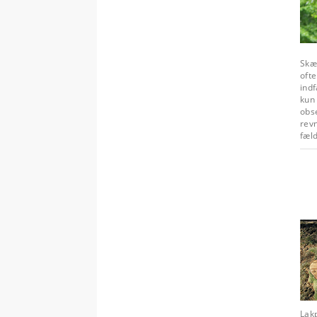
Skæl
oft
indf
kun
obse
rev
fæld
Lak