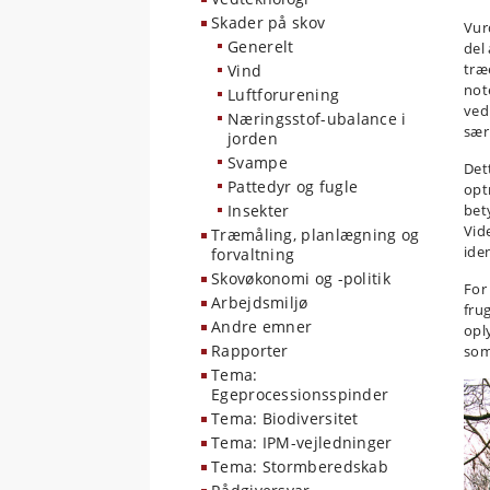
Skader på skov
Vurd
Generelt
del
træ
Vind
not
Luftforurening
ved
Næringsstof-ubalance i
sær
jorden
Svampe
Det
Pattedyr og fugle
opt
Insekter
bety
Vid
Træmåling, planlægning og
iden
forvaltning
Skovøkonomi og -politik
For
Arbejdsmiljø
fru
Andre emner
opl
Rapporter
som
Tema:
Egeprocessionsspinder
Tema: Biodiversitet
Tema: IPM-vejledninger
Tema: Stormberedskab