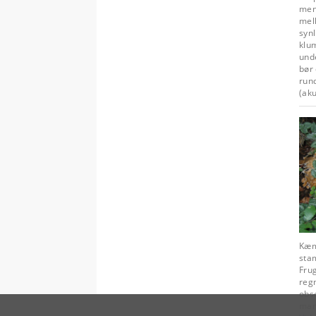
men
mel
syn
klu
unde
bør 
run
(aku
Kæm
stam
Fru
reg
obse
man