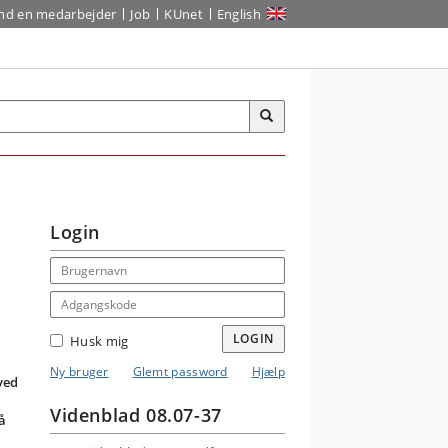
ind en medarbejder
Job
KUnet
English
Login
Email address
Adgangskode
LOGIN
Husk mig
Ny bruger
Glemt password
Hjælp
ved
Videnblad 08.07-37
få