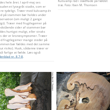
Kulsvamp råd i stødflade på fældet
ndes hele året. I april-maj ses
træ. Foto: Iben M. Thomsen
suden et lysegråt stadie, som er
re tydeligt. Træer med kulsvamp ét
ed på stammen bør holdes under
servation (om muligt 2 gange
ligt). Træer med frugtlegemer på
dstående sider af stammen bør
ldes hurtigst muligt, eller straks
is der er kronesymptomer. Træer
d frugtlegemer mange steder på
ammen bør fældes med det samme
kut risiko). Husk, sådanne træer er
så farlige at fælde. Læs også
denblad nr. 8.7-8
.