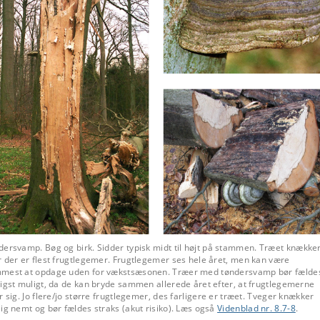
dersvamp
. Bøg og birk. Sidder typisk midt til højt på stammen. Træet knækker
 der er flest frugtlegemer. Frugtlegemer ses hele året, men kan være
mest at opdage uden for vækstsæsonen. Træer med tøndersvamp bør fælde
igst muligt, da de kan bryde sammen allerede året efter, at frugtlegemerne
r sig. Jo flere/jo større frugtlegemer, des farligere er træet. Tveger knækker
ig nemt og bør fældes straks (akut risiko). Læs også
Videnblad nr. 8.7-8
.