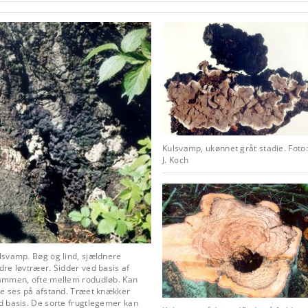
Kulsvamp, ukønnet gråt stadie. Foto:
J. Koch
lsvamp.
Bøg og lind, sjældnere
dre løvtræer. Sidder ved basis af
ammen, ofte mellem rodudløb. Kan
ke ses på afstand. Træet knækker
d basis. De sorte frugtlegemer kan