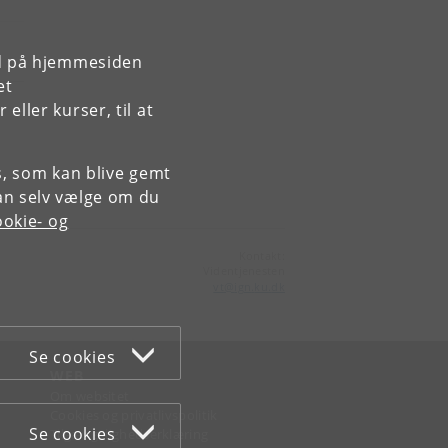
rd på hjemmesiden
et
ller kurser, til at
es, som kan blive gemt
an selv vælge om du
okie- og
Kontakt:
Videntjenesten
vt
@
ign
.
ku
.
dk
Se cookies
WEB
Om websitet
Cookies og privatlivspolitik
Se cookies
Tilgængelighedserklæring