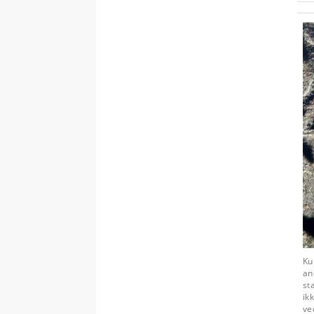
Ku
an
st
ik
ve