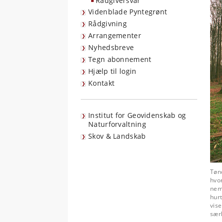
Rådgiversvar
Videnblade Pyntegrønt
Rådgivning
Arrangementer
Nyhedsbreve
Tegn abonnement
Hjælp til login
Kontakt
Institut for Geovidenskab og
Naturforvaltning
Skov & Landskab
Tøn
hvor
nem
hurt
vise
særl