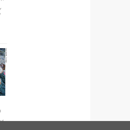
e
r
e
d
ved