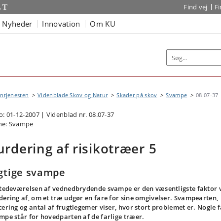
Find vej
F
Nyheder
Innovation
Om KU
ntjenesten
Videnblade Skov og Natur
Skader på skov
Svampe
08.07-37
o: 01-12-2007 | Videnblad nr. 08.07-37
e: Svampe
urdering af risikotræer 5
gtige svampe
stedeværelsen af vednedbrydende svampe er den væsentligste faktor 
dering af, om et træ udgør en fare for sine omgivelser. Svampearten,
cering og antal af frugtlegemer viser, hvor stort problemet er. Nogle 
mpe står for hovedparten af de farlige træer.