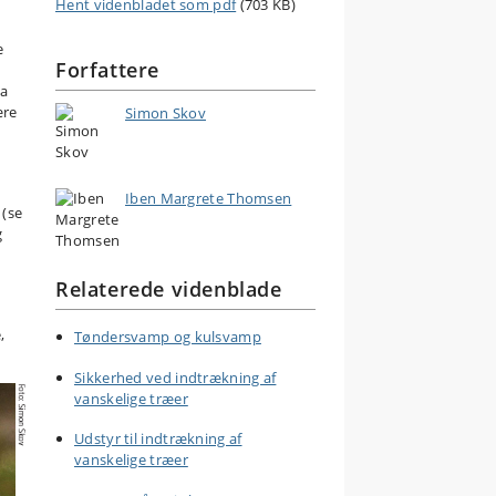
Hent videnbladet som pdf
(703 KB)
e
Forfattere
Da
ære
Simon Skov
Iben Margrete Thomsen
 (se
g
Relaterede videnblade
,
Tøndersvamp og kulsvamp
Sikkerhed ved indtrækning af
vanskelige træer
Udstyr til indtrækning af
vanskelige træer