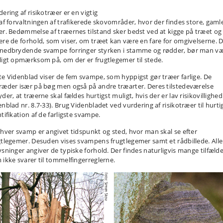
ering af risikotræer er en vigtig
 af forvaltningen af trafikerede skovområder, hvor der findes store, gaml
er. Bedømmelse af træernes tilstand sker bedst ved at kigge på træet og
ere de forhold, som viser, om træet kan være en fare for omgivelserne. 
nedbrydende svampe forringer styrken i stamme og rødder, bør man v
ligt opmærksom på, om der er frugtlegemer til stede.
te Videnblad viser de fem svampe, som hyppigst gør træer farlige. De
ræder især på bøg men også på andre træarter. Deres tilstedeværelse
der, at træerne skal fældes hurtigst muligt, hvis der er lav risikovillighed
enblad nr. 8.7-33). Brug Videnbladet ved vurdering af risikotræer til hurti
tifikation af de farligste svampe.
 hver svamp er angivet tidspunkt og sted, hvor man skal se efter
gtlegemer. Desuden vises svampens frugtlegemer samt et rådbillede. Alle
ysninger angiver de typiske forhold. Der findes naturligvis mange tilfælde
 ikke svarer til tommelfingerreglerne.