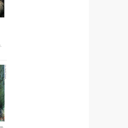
,
mp,