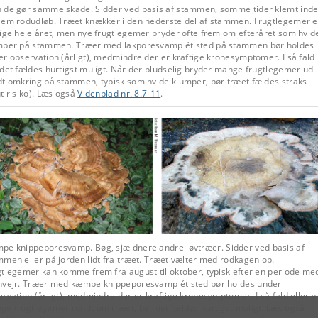
 de gør samme skade. Sidder ved basis af stammen, somme tider klemt ind
lem rodudløb. Træet knækker i den nederste del af stammen. Frugtlegemer e
lige hele året, men nye frugtlegemer bryder ofte frem om efteråret som hvid
mper på stammen. Træer med lakporesvamp ét sted på stammen bør holdes
r observation (årligt), medmindre der er kraftige kronesymptomer. I så fald
det fældes hurtigst muligt. Når der pludselig bryder mange frugtlegemer ud
dt omkring på stammen, typisk som hvide klumper, bør træet fældes straks
t risiko). Læs også
Videnblad nr. 8.7-11
.
pe knippeporesvamp.
Bøg, sjældnere andre løvtræer. Sidder ved basis af
men eller på jorden lidt fra træet. Træet vælter med rodkagen op.
gtlegemer kan komme frem fra august til oktober, typisk efter en periode me
nvejr. Træer med kæmpe knippeporesvamp ét sted bør holdes under
rvation (årligt), medmindre der er kraftige kronesymptomer. I så fald eller 
ge frugtlegemer rundt om træet, bør det fældes hurtigst muligt.
Læs også