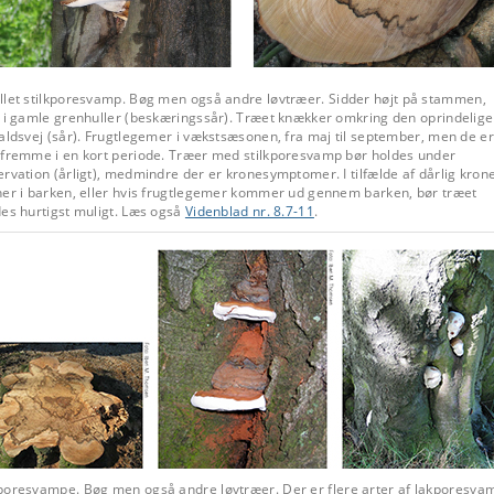
let stilkporesvamp.
Bøg men også andre løvtræer. Sidder højt på stammen,
e i gamle grenhuller (beskæringssår). Træet knækker omkring den oprindelige
aldsvej (sår). Frugtlegemer i vækstsæsonen, fra maj til september, men de er
 fremme i en kort periode. Træer med stilkporesvamp bør holdes under
rvation (årligt), medmindre der er kronesymptomer. I tilfælde af dårlig krone
ner i barken, eller hvis frugtlegemer kommer ud gennem barken, bør træet
es hurtigst muligt. Læs også
Videnblad nr. 8.7-11
.
poresvampe.
Bøg men også andre løvtræer. Der er flere arter af lakporesva