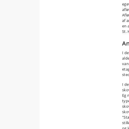
egev
afl
Afl
af 
en 
St.
An
I d
ald
van
eta
ste
I d
sko
Eg 
typ
sko
sko
"Stæ
sti
og l