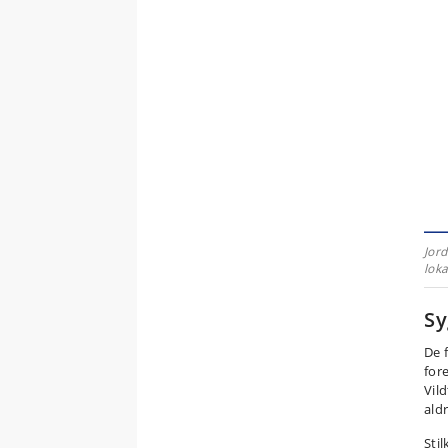
Jord
loka
S
De 
for
Vild
ald
Stil