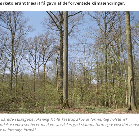
tørketolerant træart få gavn af de forventede klimaændringer.
 kårede stilkegebevoksning F.148 Tåstrup Skov af formentlig holstensk
indelse repræsenterer med en særdeles god stammeform og vækst det beds
g til forstlige formål.