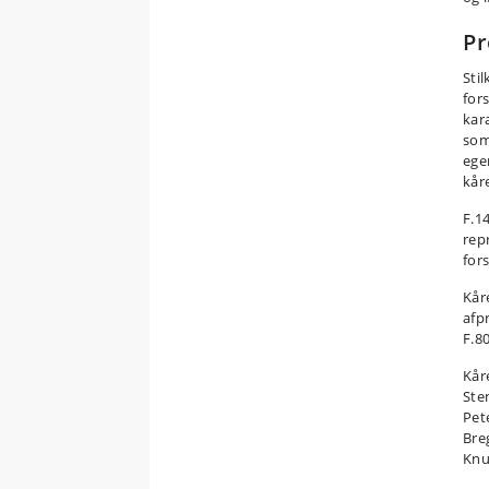
Pr
Sti
for
kar
som
ege
kår
F.1
rep
fors
Kår
afp
F.8
Kår
Ste
Pet
Bre
Knu