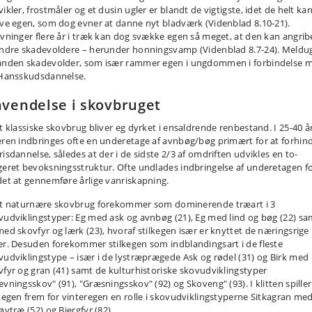
ikler, frostmåler og et dusin ugler er blandt de vigtigste, idet de helt ka
øve egen, som dog evner at danne nyt bladværk (Videnblad 8.10-21).
øvninger flere år i træk kan dog svække egen så meget, at den kan angrib
andre skadevoldere – herunder honningsvamp (Videnblad 8.7-24). Meldug
anden skadevolder, som især rammer egen i ungdommen i forbindelse 
 Hansskudsdannelse.
vendelse i skovbruget
et klassiske skovbrug bliver eg dyrket i ensaldrende renbestand. I 25-40 å
eren indbringes ofte en underetage af avnbøg/bøg primært for at forhin
risdannelse, således at der i de sidste 2/3 af omdriften udvikles en to-
geret bevoksningsstruktur. Ofte undlades indbringelse af underetagen fo
det at gennemføre årlige vanriskapning.
et naturnære skovbrug forekommer som dominerende træart i 3
vudviklingstyper: Eg med ask og avnbøg (21), Eg med lind og bøg (22) sa
med skovfyr og lærk (23), hvoraf stilkegen især er knyttet de næringsrige
er. Desuden forekommer stilkegen som indblandingsart i de fleste
vudviklingstype – især i de lystræprægede Ask og rødel (31) og Birk med
vfyr og gran (41) samt de kulturhistoriske skovudviklingstyper
vningsskov" (91), "Græsningsskov" (92) og Skov­eng" (93). I klitten spiller
lkegen frem for vinteregen en rolle i skovudviklingstyperne Sitkagran med
øvtræ (52) og Bjergfyr (82).