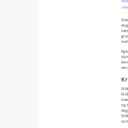
til
Stø
dog
nær
gru
mel
Ege
dan
den
røn,
Kr
Sti
for
isæ
og i
deg
Sti
som