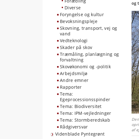
Forædling
og 
Diverse
Foryngelse og kultur
Bevoksningspleje
Skovning, transport, vej og
vand
Vedteknologi
Skader på skov
Træmåling, planlægning og
forvaltning
Skovøkonomi og -politik
Arbejdsmiljø
Andre emner
Rapporter
Tema:
Egeprocessionsspinder
Tema: Biodiversitet
Tema: IPM-vejledninger
Den
Tema: Stormberedskab
opr
Rådgiversvar
af e
Videnblade Pyntegrønt