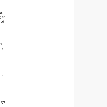
n
es
 er
med
rs
dre
r i
mt
 fyr