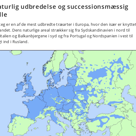
turlig udbredelse og successionsmæssig
lle
keg er en af de mest udbredte træ­arter i Europa, hvor den især er knyttet 
landet. Dens naturlige areal strækker sig fra Sydskandinavien i nord til
italien og Balkanbjergene i syd og fra Portugal og Nordspanien i vest til
t ind i Rusland.