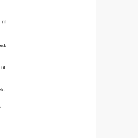
Til
pisk
til
rk,
6