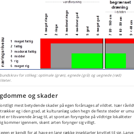
bundskrav for stilkeg: optimale (grøn), egnede (grå) og uegnede (rød)
liteter.
ygdomme og skader
forstligt mest betydende skader på egen forårsages af vildtet. Især råvild
etrækker eg i den grad, at kul­turanlæg uden hegn de fleste steder er umul
tet er tilsvarende årsag til, at spontan foryngelse på vildtrige lokaliteter
rig kommer igennem, skønt arten forynger sig villigt.
kegen er kendt for at have en lang række insektarter knyttet til sig. Larve