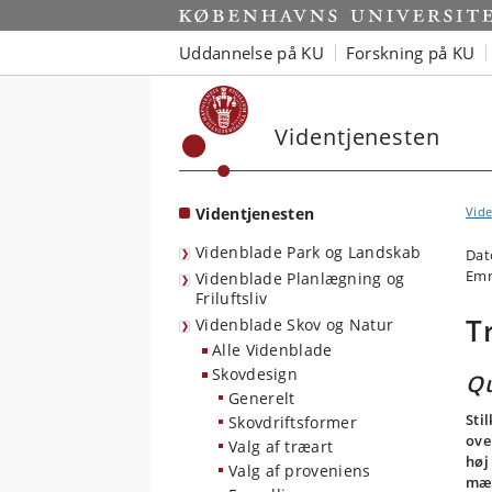
Start
Uddannelse på KU
Forskning på KU
Videntjenesten
Videntjenesten
Vide
Videnblade Park og Landskab
Dat
Emn
Videnblade Planlægning og
Friluftsliv
T
Videnblade Skov og Natur
Alle Videnblade
Skovdesign
Qu
Generelt
Sti
Skovdriftsformer
ove
Valg af træart
høj
Valg af proveniens
mæs