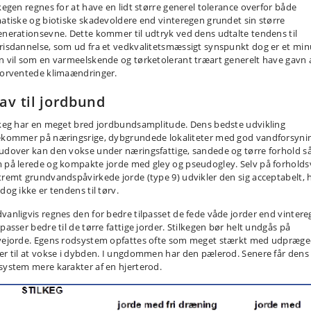
lkegen regnes for at have en lidt større generel tolerance overfor både
matiske og biotiske skadevoldere end vinteregen grundet sin større
enerationsevne. Dette kommer til udtryk ved dens udtalte tendens til
risdannelse, som ud fra et vedkvalitetsmæssigt synspunkt dog er et min
n vil som en varmeelskende og tørketolerant træart generelt have gavn 
forventede klimaændringer.
av til jordbund
lkeg har en meget bred jordbunds­amplitude. Dens bedste udvikling
ekommer på næringsrige, dybgrundede lokaliteter med god vandforsyni
udover kan den vokse under næringsfattige, sandede og tørre forhold s
 på lerede og kompakte jorde med gley og pseudogley. Selv på forholds
tremt grundvandspåvirkede jorde (type 9) udvikler den sig acceptabelt, 
dog ikke er tendens til tørv.
vanligvis regnes den for bedre tilpasset de fede våde jorder end vintere
passer bedre til de tørre fattige jorder. Stilkegen bør helt undgås på
vejorde. Egens rodsystem opfattes ofte som meget stærkt med udpræg
er til at vokse i dybden. I ungdommen har den pælerod. Senere får dens
system mere karakter af en hjerterod.