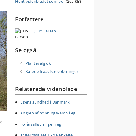
Hent videnbladet som pdf
(265 KB)
Forfattere
J. Bo Larsen
Se også
Plantevalg.dk
Kårede frøavlsbevoksninger
Relaterede videnblade
Egens sundhed i Danmark
Angreb af honningsvamp i eg
te
Forårsafløvninger i eg
Træartsvalget 1 - de enkelte