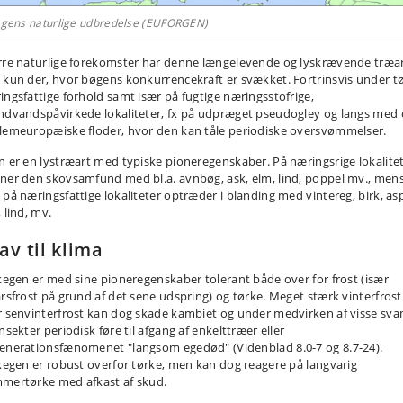
kegens naturlige udbredelse (EUFORGEN)
rre naturlige forekomster har denne længelevende og lyskrævende træa
 kun der, hvor bøgens konkurrencekraft er svækket. Fortrinsvis under t
ingsfattige forhold samt især på fugtige næringsstofrige,
ndvandspåvirkede lokaliteter, fx på udpræget pseudogley og langs med
lemeuropæiske floder, hvor den kan tåle periodiske oversvømmelser.
n er en lystræart med typiske pioneregenskaber. På næringsrige lokalite
ner den skovsamfund med bl.a. avnbøg, ask, elm, lind, poppel mv., men
 på næringsfattige lokaliteter optræder i blanding med vintereg, birk, as
 lind, mv.
av til klima
lkegen er med sine pioneregenskaber tolerant både over for frost (især
årsfrost på grund af det sene udspring) og tørke. Meget stærk vinterfrost
r senvinterfrost kan dog skade kambiet og under medvirken af visse sv
nsekter periodisk føre til afgang af enkelttræer eller
enerationsfænomenet "langsom egedød" (Videnblad 8.0-7 og 8.7-24).
lkegen er robust overfor tørke, men kan dog reagere på langvarig
mertørke med afkast af skud.