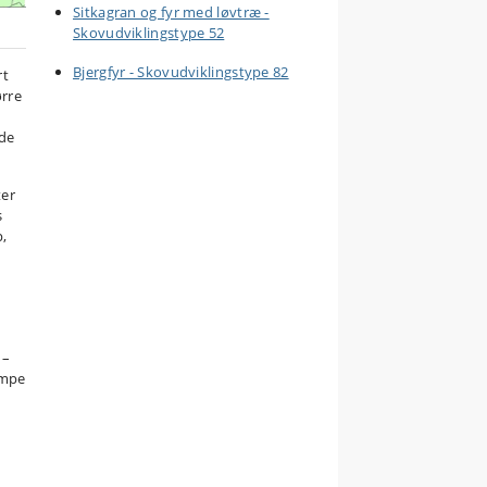
Sitkagran og fyr med løvtræ -
Skovudviklingstype 52
Bjergfyr - Skovudviklingstype 82
rt
ørre
 de
ter
s
p,
 –
ampe