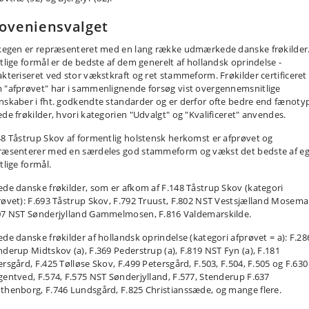
oveniensvalget
lkegen er repræsenteret med en lang række udmærkede danske frøkilder. 
stlige formål er de bedste af dem generelt af hollandsk oprindelse -
akteriseret ved stor vækstkraft og ret stammeform. Frøkilder certificeret
 "afprøvet" har i sammenlignende forsøg vist overgennemsnitlige
nskaber i fht. godkendte standarder og er derfor ofte bedre end fænoty
ede frøkilder, hvori kategorien "Udvalgt" og "Kvalificeret" anvendes.
48 Tåstrup Skov af formentlig holstensk herkomst er afprøvet og
ræsenterer med en særdeles god stammeform og vækst det bedste af eg 
tlige formål.
ede danske frøkilder, som er afkom af F.148 Tåstrup Skov (kategori
røvet): F.693 Tåstrup Skov, F.792 Truust, F.802 NST Vestsjælland Mosema
07 NST Sønderjylland Gammelmosen, F.816 Valdemarskilde.
ede danske frøkilder af hollandsk oprindelse (kategori afprøvet = a): F.28
nderup Midtskov (a), F.369 Pederstrup (a), F.819 NST Fyn (a), F.181
ersgård, F.425 Tølløse Skov, F.499 Petersgård, F.503, F.504, F.505 og F.630
gentved, F.574, F.575 NST Sønderjylland, F.577, Stenderup F.637
thenborg, F.746 Lundsgård, F.825 Christianssæde, og mange flere.