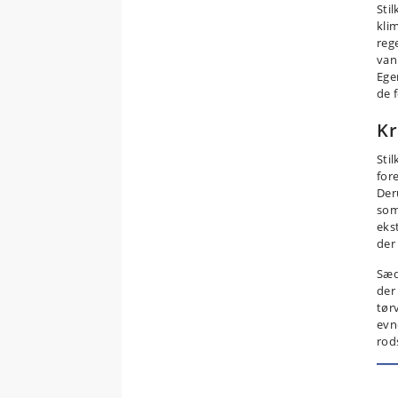
Sti
kli
reg
van
Ege
de 
Kr
Sti
for
Der
som
eks
der 
Sæd
der 
tør
evn
rod