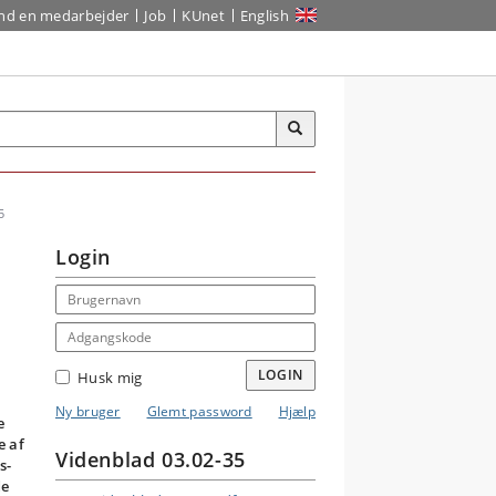
ind en medarbejder
Job
KUnet
English
5
Login
Email address
Adgangskode
LOGIN
Husk mig
Ny bruger
Glemt password
Hjælp
e
e af
Videnblad 03.02-35
s­
de