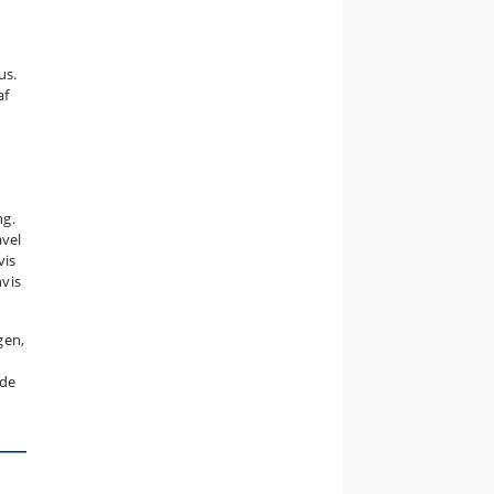
us.
af
ng.
åvel
vis
hvis
gen,
ede