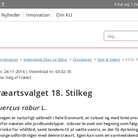
Find vej
F
Nyheder
Innovation
Om KU
ntjenesten
Videnblade Skov og Natur
Skovdesign
Valg af træart
03.02-3
o: 24-11-2014 | Videnblad nr. 03.02-35
e: Valg af træart
ræartsvalget 18. Stilkeg
ercus robur
L.
lkegen er naturligt udbredt i hele Danmark, er robust og med toleranc
rfor næsten alle jordbundstyper. Udover kravet om hegning som følg
 risiko for vildtbid, samt tendens til at sætte vanris, er der få dyrkning
sige udfordringer med denne træart. Egen kan som en varmeelsken