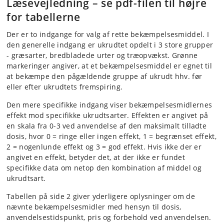
Læsevejledning
–
se pdf-filen til højre
for tabellerne
Der er to indgange for valg af rette bekæmpelsesmiddel. I
den generelle indgang er ukrudtet opdelt i 3 store grupper
- græsarter, bredbladede urter og træopvækst. Grønne
markeringer angiver, at et bekæmpelsesmiddel er egnet til
at bekæmpe den pågældende gruppe af ukrudt hhv. før
eller efter ukrudtets fremspiring.
Den mere specifikke indgang viser bekæmpelsesmidlernes
effekt mod specifikke ukrudtsarter. Effekten er angivet på
en skala fra 0-3 ved anvendelse af den maksimalt tilladte
dosis, hvor 0 = ringe eller ingen effekt, 1 = begrænset effekt,
2 = nogenlunde effekt og 3 = god effekt. Hvis ikke der er
angivet en effekt, betyder det, at der ikke er fundet
specifikke data om netop den kombination af middel og
ukrudtsart.
Tabellen på side 2 giver yderligere oplysninger om de
nævnte bekæmpelsesmidler med hensyn til dosis,
anvendelsestidspunkt, pris og forbehold ved anvendelsen.