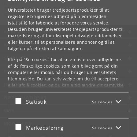
Kontakt:
Videntjenesten
Universitetet bruger tredjepartsprodukter til at
vt
@
ign
.
ku
.
dk
registrere brugernes adfærd på hjemmesiden
(statistik) for løbende at forbedre vores service.
Desuden bruger universitetet tredjepartsprodukter til
KØBENHAVNS UNIVERSITET
markedsføring af for eksempel udvalgte uddannelser
eller kurser, til at personalisere annoncer og til at
KONTAKT
følge op på effekten af kampagner.
SERVICES
Klik på "Se cookies" for at se en liste over udbyderne
af de forskellige cookies, som kan blive gemt på din
FOR STUDERENDE OG ANSATTE
computer eller mobil, når du bruger universitetets
hjemmeside. Du kan selv vælge om du vil acceptere
JOB OG KARRIERE
eller afslå cookies, og du kan altid ændre dit samtykke
under
Cookie- og privatlivspolitik
som du finder i
NØDSITUATIONER
bunden af hver side.
Acceptér eller afslå
Statistik
Se cookies
Googles privatlivspolitik
WEB
MØD KU PÅ
Acceptér eller afslå
Markedsføring
Se cookies