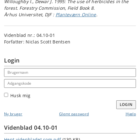
Willoughby I., Dewar J. 1995: The use of herbicides in the
forest. Forestry Commission, Field Book 8.
Århus Universitet, DJF :
Planteværn Online
.
Videnblad nr.: 04.10-01
Forfatter: Niclas Scott Bentsen
Login
Email address
Adgangskode
Husk mig
LOGIN
Ny bruger
Glemt password
Hjælp
Videnblad 04.10-01
Hent videnbladet som pdf
(130 KB)