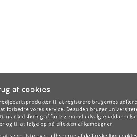
rug af cookies
tredjepartsprodukter til at registrere brugernes adfæ
e at forbedre vores service. Desuden bruger universitet
il markedsføring af for eksempel udvalgte uddannelser e
r og til at følge op på effekten af kampagner.
or at se en liste over udbyderne af de forskellige cooki