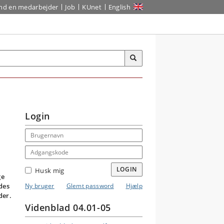
ind en medarbejder
Job
KUnet
English
Login
Email address
Adgangskode
LOGIN
Husk mig
ge
des
Ny bruger
Glemt password
Hjælp
der.
Videnblad 04.01-05