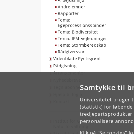
Arbejdsmiljø
Andre emner
Rapporter
Tema:
Egeprocessionsspinder
Tema: Biodiversitet
Tema: IPM-vejledninger
Tema: Stormberedskab
Rådgiversvar
Videnblade Pyntegrønt
Rådgivning
Arrangementer
Nyhedsbreve
Samtykke til b
Tegn abonnement
Hjælp til login
Universitetet bruger 
Kontakt
(statistik) for løbend
tredjepartsprodukter t
personalisere annonce
Institut for Geovidenskab og
Naturforvaltning
Klik på "Se cookies" f
Skov & Landskab