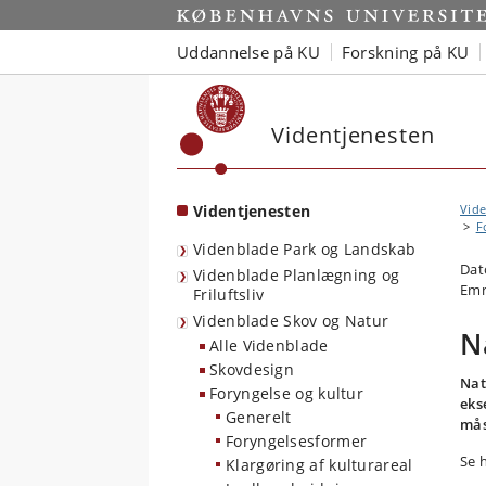
Start
Uddannelse på KU
Forskning på KU
Videntjenesten
Videntjenesten
Vide
F
Videnblade Park og Landskab
Dat
Videnblade Planlægning og
Emn
Friluftsliv
Videnblade Skov og Natur
N
Alle Videnblade
Skovdesign
Nat
Foryngelse og kultur
eks
Generelt
mås
Foryngelsesformer
Se 
Klargøring af kulturareal