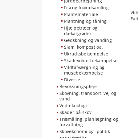
Jordbearbejdning
Frø og frøindsamling
Vid
Plantemateriale
For
Plantning og såning
Hjælpetræer og
dækafgrøder
Gødskning og vanding
Slam, kompost oa.
Ukrudtsbekæmpelse
Skadevolderbekæmpelse
Vildtafværgning og
musebekæmpelse
Diverse
Bevoksningspleje
Skovning, transport, vej og
vand
Vedteknologi
Skader på skov
Træmåling, planlægning og
forvaltning
Skovøkonomi og -politik