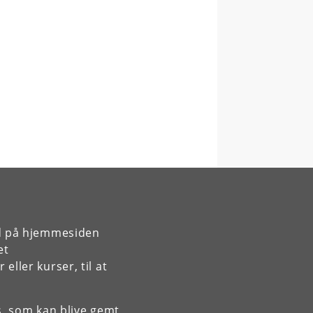
rd på hjemmesiden
et
ller kurser, til at
es, som kan blive gemt