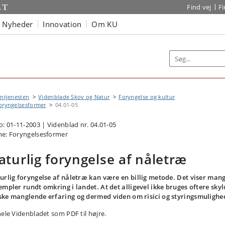
Find vej
F
Nyheder
Innovation
Om KU
ntjenesten
Videnblade Skov og Natur
Foryngelse og kultur
oryngelsesformer
04.01-05
o: 01-11-2003 | Videnblad nr. 04.01-05
e: Foryngelsesformer
aturlig foryngelse af nåletræ
urlig foryngelse af nåletræ kan være en billig metode. Det viser man
empler rundt omkring i landet. At det alligevel ikke bruges oftere skyl
ke manglende erfaring og dermed viden om risici og styringsmulighe
hele Videnbladet som PDF til højre.