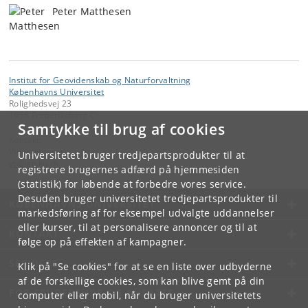
Peter Matthesen
Institut for Geovidenskab og Naturforvaltning
Københavns Universitet
Rolighedsvej 23
1958 Frederiksberg C
Samtykke til brug af cookies
Kontakt:
Videntjenesten
Universitetet bruger tredjepartsprodukter til at
vt
@
ign
.
ku
.
dk
registrere brugernes adfærd på hjemmesiden
(statistik) for løbende at forbedre vores service.
Desuden bruger universitetet tredjepartsprodukter til
KØBENHAVNS UNIVERSITET
markedsføring af for eksempel udvalgte uddannelser
eller kurser, til at personalisere annoncer og til at
KONTAKT
følge op på effekten af kampagner.
SERVICES
Klik på "Se cookies" for at se en liste over udbyderne
af de forskellige cookies, som kan blive gemt på din
FOR STUDERENDE OG ANSATTE
computer eller mobil, når du bruger universitetets