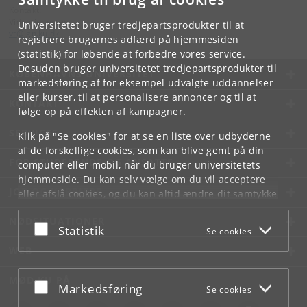
Kontakt:
Videntjenesten
Universitetet bruger tredjepartsprodukter til at
vt
@
ign
.
ku
.
dk
registrere brugernes adfærd på hjemmesiden
(statistik) for løbende at forbedre vores service.
Desuden bruger universitetet tredjepartsprodukter til
KØBENHAVNS UNIVERSITET
markedsføring af for eksempel udvalgte uddannelser
eller kurser, til at personalisere annoncer og til at
KONTAKT
følge op på effekten af kampagner.
SERVICES
Klik på "Se cookies" for at se en liste over udbyderne
af de forskellige cookies, som kan blive gemt på din
FOR STUDERENDE OG ANSATTE
computer eller mobil, når du bruger universitetets
hjemmeside. Du kan selv vælge om du vil acceptere
JOB OG KARRIERE
eller afslå cookies, og du kan altid ændre dit samtykke
under
Cookie- og privatlivspolitik
som du finder i
NØDSITUATIONER
bunden af hver side.
Acceptér eller afslå
Statistik
Se cookies
Googles privatlivspolitik
WEB
MØD KU PÅ
Acceptér eller afslå
Markedsføring
Se cookies