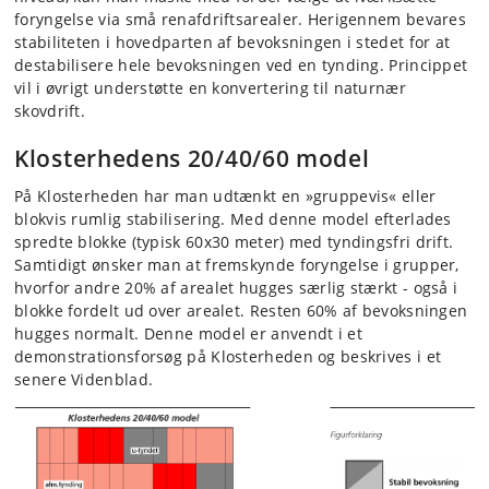
foryngelse via små renafdriftsarealer. Herigennem bevares
stabiliteten i hovedparten af bevoksningen i stedet for at
destabilisere hele bevoksningen ved en tynding. Princippet
vil i øvrigt understøtte en konvertering til naturnær
skovdrift.
Klosterhedens 20/40/60 model
På Klosterheden har man udtænkt en »gruppevis« eller
blokvis rumlig stabilisering. Med denne model efterlades
spredte blokke (typisk 60x30 meter) med tyndingsfri drift.
Samtidigt ønsker man at fremskynde foryngelse i grupper,
hvorfor andre 20% af arealet hugges særlig stærkt - også i
blokke fordelt ud over arealet. Resten 60% af bevoksningen
hugges normalt. Denne model er anvendt i et
demonstrationsforsøg på Klosterheden og beskrives i et
senere Videnblad.