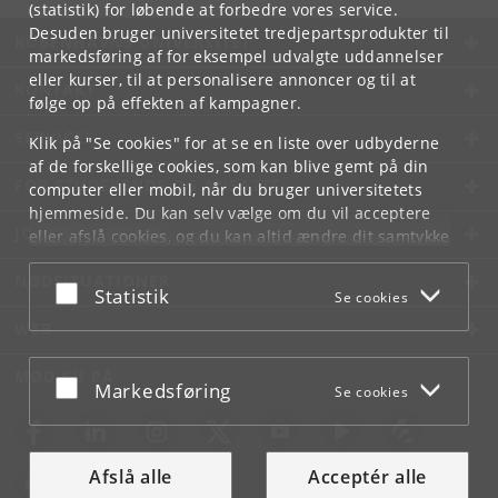
(statistik) for løbende at forbedre vores service.
Desuden bruger universitetet tredjepartsprodukter til
KØBENHAVNS UNIVERSITET
markedsføring af for eksempel udvalgte uddannelser
eller kurser, til at personalisere annoncer og til at
KONTAKT
følge op på effekten af kampagner.
SERVICES
Klik på "Se cookies" for at se en liste over udbyderne
af de forskellige cookies, som kan blive gemt på din
FOR STUDERENDE OG ANSATTE
computer eller mobil, når du bruger universitetets
hjemmeside. Du kan selv vælge om du vil acceptere
JOB OG KARRIERE
eller afslå cookies, og du kan altid ændre dit samtykke
under
Cookie- og privatlivspolitik
som du finder i
NØDSITUATIONER
bunden af hver side.
Acceptér eller afslå
Statistik
Se cookies
Googles privatlivspolitik
WEB
MØD KU PÅ
Acceptér eller afslå
Markedsføring
Se cookies
Afslå alle
Acceptér alle