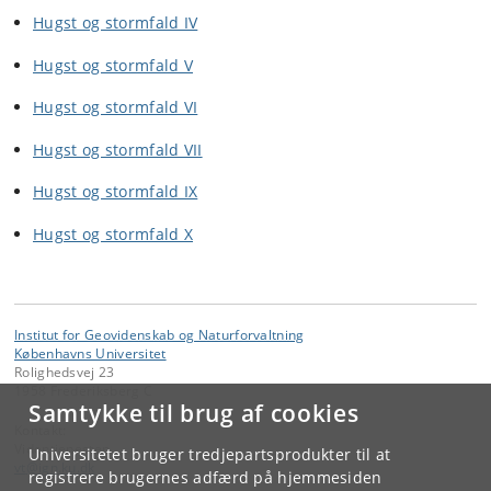
Hugst og stormfald IV
Hugst og stormfald V
Hugst og stormfald VI
Hugst og stormfald VII
Hugst og stormfald IX
Hugst og stormfald X
Institut for Geovidenskab og Naturforvaltning
Københavns Universitet
Rolighedsvej 23
1958 Frederiksberg C
Samtykke til brug af cookies
Kontakt:
Videntjenesten
Universitetet bruger tredjepartsprodukter til at
vt
@
ign
.
ku
.
dk
registrere brugernes adfærd på hjemmesiden